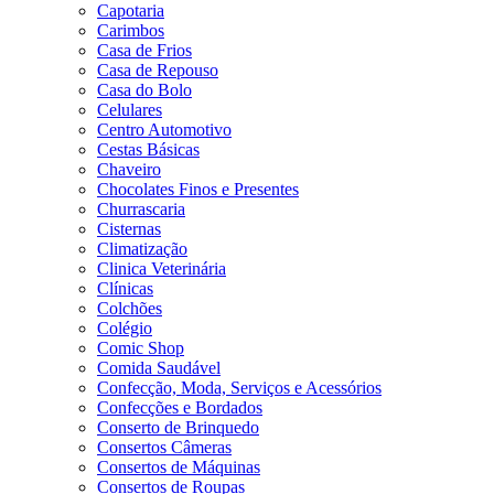
Capotaria
Carimbos
Casa de Frios
Casa de Repouso
Casa do Bolo
Celulares
Centro Automotivo
Cestas Básicas
Chaveiro
Chocolates Finos e Presentes
Churrascaria
Cisternas
Climatização
Clinica Veterinária
Clínicas
Colchões
Colégio
Comic Shop
Comida Saudável
Confecção, Moda, Serviços e Acessórios
Confecções e Bordados
Conserto de Brinquedo
Consertos Câmeras
Consertos de Máquinas
Consertos de Roupas