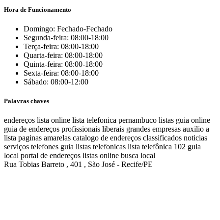
Hora de Funcionamento
Domingo: Fechado-Fechado
Segunda-feira: 08:00-18:00
Terça-feira: 08:00-18:00
Quarta-feira: 08:00-18:00
Quinta-feira: 08:00-18:00
Sexta-feira: 08:00-18:00
Sábado: 08:00-12:00
Palavras chaves
endereços
lista online
lista telefonica
pernambuco listas
guia online
guia de endereços
profissionais liberais
grandes empresas
auxilio a
lista
paginas amarelas
catalogo de endereços
classificados
noticias
serviços
telefones
guia
listas telefonicas
lista telefônica
102
guia
local
portal de endereços
listas online
busca local
Rua Tobias Barreto , 401 , São José - Recife/PE