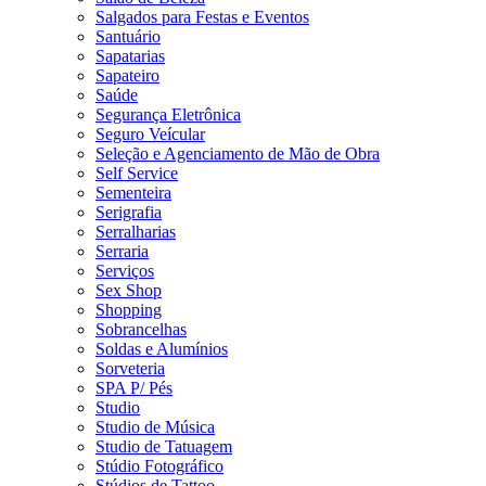
Salgados para Festas e Eventos
Santuário
Sapatarias
Sapateiro
Saúde
Segurança Eletrônica
Seguro Veícular
Seleção e Agenciamento de Mão de Obra
Self Service
Sementeira
Serigrafia
Serralharias
Serraria
Serviços
Sex Shop
Shopping
Sobrancelhas
Soldas e Alumínios
Sorveteria
SPA P/ Pés
Studio
Studio de Música
Studio de Tatuagem
Stúdio Fotográfico
Stúdios de Tattoo