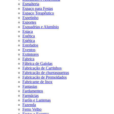
Esmalteria
Espaço para Festas
Espaço Terapêutico
Espetinho
Esportes
Esquadrias e Alumínio
Estaca
Estética
Estética
Estofados
Eventos
Extintores
Fabrica
Fábrica de Gaiolas
Fabricação de Carrinhos
Fabricação de churrasqueiras
Fabricação de Premoldados
Fabricante de Inox
Fantasias
Fardamentos
Farmácias
Faróis e Lantenas
Fazenda
Ferro Velho
Festas e Eventos