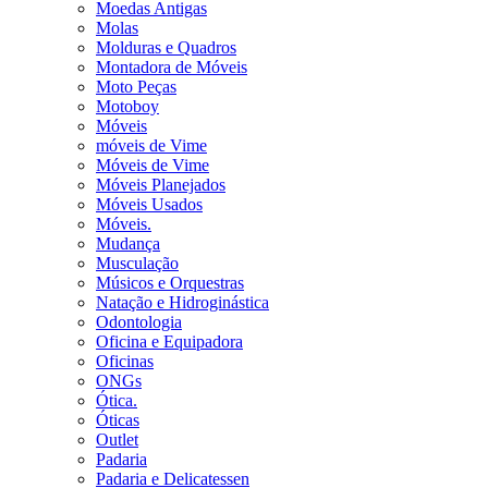
Moedas Antigas
Molas
Molduras e Quadros
Montadora de Móveis
Moto Peças
Motoboy
Móveis
móveis de Vime
Móveis de Vime
Móveis Planejados
Móveis Usados
Móveis.
Mudança
Musculação
Músicos e Orquestras
Natação e Hidroginástica
Odontologia
Oficina e Equipadora
Oficinas
ONGs
Ótica.
Óticas
Outlet
Padaria
Padaria e Delicatessen