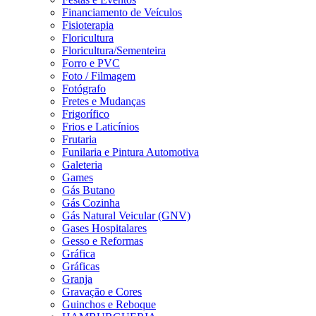
Financiamento de Veículos
Fisioterapia
Floricultura
Floricultura/Sementeira
Forro e PVC
Foto / Filmagem
Fotógrafo
Fretes e Mudanças
Frigorífico
Frios e Laticínios
Frutaria
Funilaria e Pintura Automotiva
Galeteria
Games
Gás Butano
Gás Cozinha
Gás Natural Veicular (GNV)
Gases Hospitalares
Gesso e Reformas
Gráfica
Gráficas
Granja
Gravação e Cores
Guinchos e Reboque