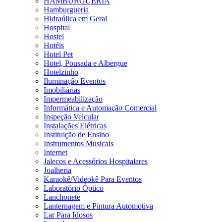
HAMBURGUERIA
Hamburgueria
Hidraúlica em Geral
Hospital
Hostel
Hotéis
Hotel Pet
Hotel, Pousada e Albergue
Hotelzinho
Iluminação Eventos
Imobiliárias
Impermeabilização
Informática e Automação Comercial
Inspeção Veicular
Instalações Elétricas
Instituição de Ensino
Instrumentos Musicais
Internet
Jalecos e Acessórios Hospitalares
Joalheria
Karaokê/Videokê Para Eventos
Laboratório Óptico
Lanchonete
Lanternagem e Pintura Automotiva
Lar Para Idosos