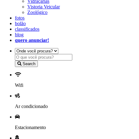
Vidraçarias
Vistoria Veicular
Zoológico
fotos
bolão
classificados
blog
quero anunciar!
Search
Wifi
Ar condicionado
Estacionamento