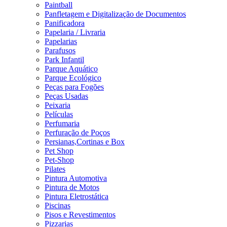
Paintball
Panfletagem e Digitalização de Documentos
Panificadora
Papelaria / Livraria
Papelarias
Parafusos
Park Infantil
Parque Aquático
Parque Ecológico
Peças para Fogões
Peças Usadas
Peixaria
Películas
Perfumaria
Perfuração de Poços
Persianas,Cortinas e Box
Pet Shop
Pet-Shop
Pilates
Pintura Automotiva
Pintura de Motos
Pintura Eletrostática
Piscinas
Pisos e Revestimentos
Pizzarias