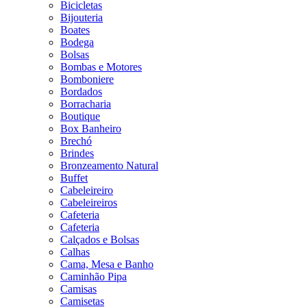
Bicicletas
Bijouteria
Boates
Bodega
Bolsas
Bombas e Motores
Bomboniere
Bordados
Borracharia
Boutique
Box Banheiro
Brechó
Brindes
Bronzeamento Natural
Buffet
Cabeleireiro
Cabeleireiros
Cafeteria
Cafeteria
Calçados e Bolsas
Calhas
Cama, Mesa e Banho
Caminhão Pipa
Camisas
Camisetas