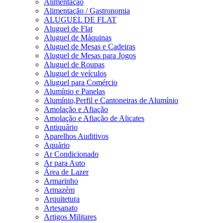
Alimentação
Alimentação / Gastronomia
ALUGUEL DE FLAT
Aluguel de Flat
Aluguel de Máquinas
Aluguel de Mesas e Cadeiras
Aluguel de Mesas para Jogos
Aluguel de Roupas
Aluguel de veículos
Aluguel para Comércio
Alumínio e Panelas
Alumínio,Perfil e Cantoneiras de Alumínio
Amolação e Afiação
Amolação e Afiação de Alicates
Antiquário
Aparelhos Auditivos
Aquário
Ar Condicionado
Ar para Auto
Área de Lazer
Armarinho
Armazém
Arquitetura
Artesanato
Artigos Militares