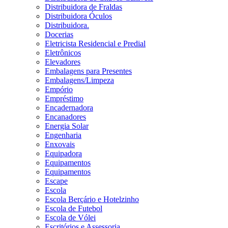
Distribuidora de Fraldas
Distribuidora Óculos
Distribuidora.
Docerias
Eletricista Residencial e Predial
Eletrônicos
Elevadores
Embalagens para Presentes
Embalagens/Limpeza
Empório
Empréstimo
Encadernadora
Encanadores
Energia Solar
Engenharia
Enxovais
Equipadora
Equipamentos
Equipamentos
Escape
Escola
Escola Berçário e Hotelzinho
Escola de Futebol
Escola de Vólei
Escritórios e Assessoria