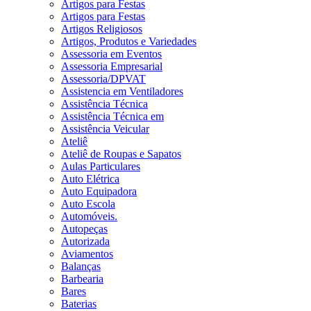
Artigos para Festas
Artigos para Festas
Artigos Religiosos
Artigos, Produtos e Variedades
Assessoria em Eventos
Assessoria Empresarial
Assessoria/DPVAT
Assistencia em Ventiladores
Assistência Técnica
Assistência Técnica em
Assistência Veicular
Ateliê
Ateliê de Roupas e Sapatos
Aulas Particulares
Auto Elétrica
Auto Equipadora
Auto Escola
Automóveis.
Autopeças
Autorizada
Aviamentos
Balanças
Barbearia
Bares
Baterias