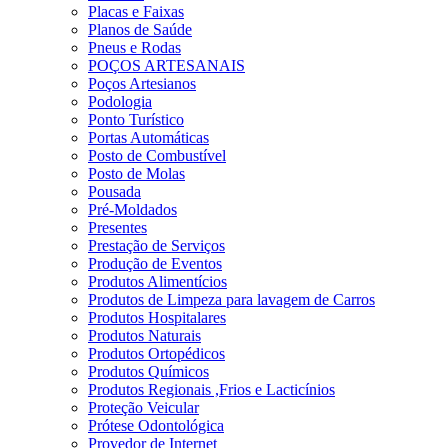
Placas e Faixas
Planos de Saúde
Pneus e Rodas
POÇOS ARTESANAIS
Poços Artesianos
Podologia
Ponto Turístico
Portas Automáticas
Posto de Combustível
Posto de Molas
Pousada
Pré-Moldados
Presentes
Prestação de Serviços
Produção de Eventos
Produtos Alimentícios
Produtos de Limpeza para lavagem de Carros
Produtos Hospitalares
Produtos Naturais
Produtos Ortopédicos
Produtos Químicos
Produtos Regionais ,Frios e Lacticínios
Proteção Veicular
Prótese Odontológica
Provedor de Internet