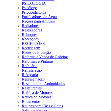
PSICOLOGIA
Psicólogo
Psicopedagogia
Purificadores de Água
Rações para Animais
Radiadores
Rastreadores
Reboques
Recepções
RECEPÇÕES
Reciclagem
Redes de Proteção
Reforma e Venda de Cadeiras
Reformas e Pinturas
Refratário
Refrigeração
Relojoaria
Representação
Restaurador e Antiguidades
Restaurantes
Retífica de Motores
Retíica de Motores
Rolamentos
Roupas para Cães e Gatos
Salão de Beleza