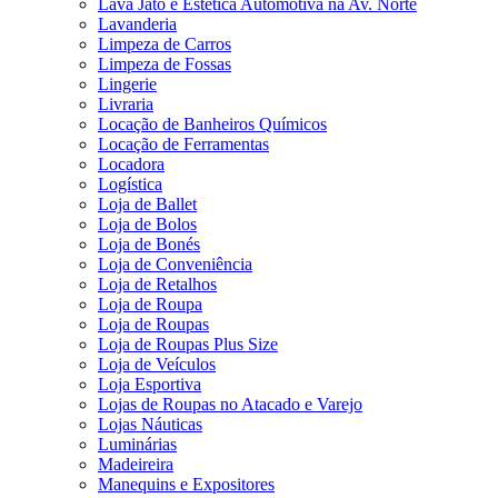
Lava Jato e Estética Automotiva na Av. Norte
Lavanderia
Limpeza de Carros
Limpeza de Fossas
Lingerie
Livraria
Locação de Banheiros Químicos
Locação de Ferramentas
Locadora
Logística
Loja de Ballet
Loja de Bolos
Loja de Bonés
Loja de Conveniência
Loja de Retalhos
Loja de Roupa
Loja de Roupas
Loja de Roupas Plus Size
Loja de Veículos
Loja Esportiva
Lojas de Roupas no Atacado e Varejo
Lojas Náuticas
Luminárias
Madeireira
Manequins e Expositores