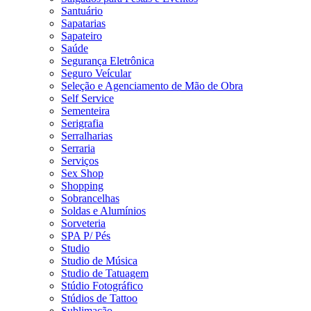
Santuário
Sapatarias
Sapateiro
Saúde
Segurança Eletrônica
Seguro Veícular
Seleção e Agenciamento de Mão de Obra
Self Service
Sementeira
Serigrafia
Serralharias
Serraria
Serviços
Sex Shop
Shopping
Sobrancelhas
Soldas e Alumínios
Sorveteria
SPA P/ Pés
Studio
Studio de Música
Studio de Tatuagem
Stúdio Fotográfico
Stúdios de Tattoo
Sublimação