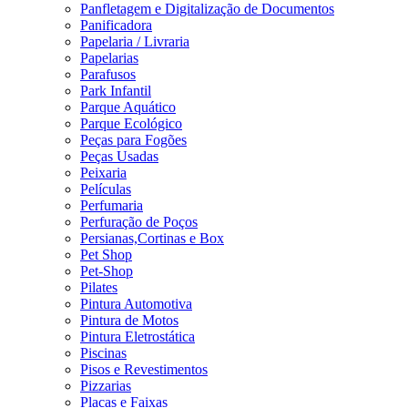
Panfletagem e Digitalização de Documentos
Panificadora
Papelaria / Livraria
Papelarias
Parafusos
Park Infantil
Parque Aquático
Parque Ecológico
Peças para Fogões
Peças Usadas
Peixaria
Películas
Perfumaria
Perfuração de Poços
Persianas,Cortinas e Box
Pet Shop
Pet-Shop
Pilates
Pintura Automotiva
Pintura de Motos
Pintura Eletrostática
Piscinas
Pisos e Revestimentos
Pizzarias
Placas e Faixas