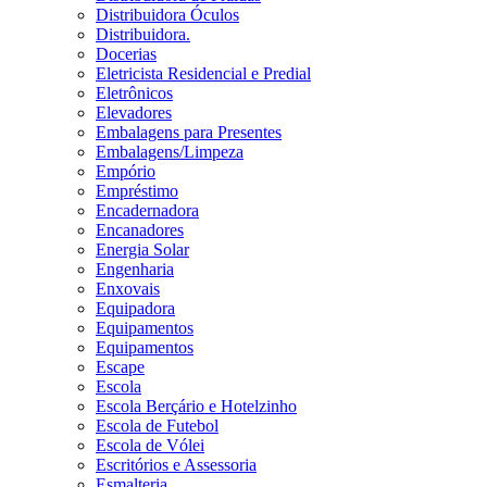
Distribuidora Óculos
Distribuidora.
Docerias
Eletricista Residencial e Predial
Eletrônicos
Elevadores
Embalagens para Presentes
Embalagens/Limpeza
Empório
Empréstimo
Encadernadora
Encanadores
Energia Solar
Engenharia
Enxovais
Equipadora
Equipamentos
Equipamentos
Escape
Escola
Escola Berçário e Hotelzinho
Escola de Futebol
Escola de Vólei
Escritórios e Assessoria
Esmalteria