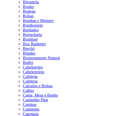
Bijouteria
Boates
Bodega
Bolsas
Bombas e Motores
Bomboniere
Bordados
Borracharia
Boutique
Box Banheiro
Brechó
Brindes
Bronzeamento Natural
Buffet
Cabeleireiro
Cabeleireiros
Cafeteria
Cafeteria
Calçados e Bolsas
Calhas
Cama, Mesa e Banho
Caminhão Pipa
Camisas
Camisetas
Capotaria