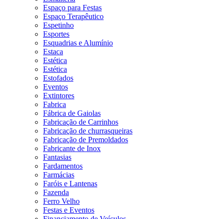
Espaço para Festas
Espaço Terapêutico
Espetinho
Esportes
Esquadrias e Alumínio
Estaca
Estética
Estética
Estofados
Eventos
Extintores
Fabrica
Fábrica de Gaiolas
Fabricação de Carrinhos
Fabricação de churrasqueiras
Fabricação de Premoldados
Fabricante de Inox
Fantasias
Fardamentos
Farmácias
Faróis e Lantenas
Fazenda
Ferro Velho
Festas e Eventos
Financiamento de Veículos