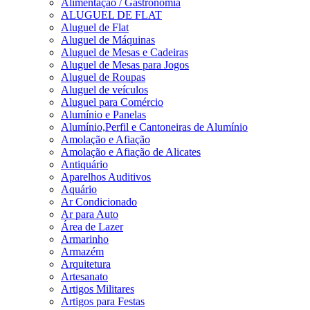
Alimentação / Gastronomia
ALUGUEL DE FLAT
Aluguel de Flat
Aluguel de Máquinas
Aluguel de Mesas e Cadeiras
Aluguel de Mesas para Jogos
Aluguel de Roupas
Aluguel de veículos
Aluguel para Comércio
Alumínio e Panelas
Alumínio,Perfil e Cantoneiras de Alumínio
Amolação e Afiação
Amolação e Afiação de Alicates
Antiquário
Aparelhos Auditivos
Aquário
Ar Condicionado
Ar para Auto
Área de Lazer
Armarinho
Armazém
Arquitetura
Artesanato
Artigos Militares
Artigos para Festas