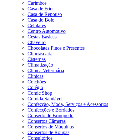
Carimbos
Casa de Frios
Casa de Repouso
Casa do Bolo
Celulares
Centro Automotivo
Cestas Básicas
Chaveiro
Chocolates Finos e Presentes
Churrascaria
Cisternas
Climatização
Clinica Veterinária
Clínicas
Colchões
Colégio
Comic Shop
Comida Saudável
Confecção, Moda, Serviços e Acessórios
Confecções e Bordados
Conserto de Brinquedo
Consertos Câmeras
Consertos de Máquinas
Consertos de Roupas
Consultórios