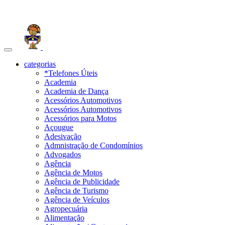
Toggle
navigation
categorias
*Telefones Úteis
Academia
Academia de Dança
Acessórios Automotivos
Acessórios Automotivos
Acessórios para Motos
Açougue
Adesivação
Admnistração de Condomínios
Advogados
Agência
Agência de Motos
Agência de Publicidade
Agência de Turismo
Agência de Veículos
Agropecuária
Alimentação