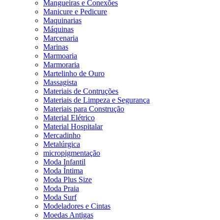
Mangueiras e Conexões
Manicure e Pedicure
Maquinarias
Máquinas
Marcenaria
Marinas
Marmoaria
Marmoraria
Martelinho de Ouro
Massagista
Materiais de Contruções
Materiais de Limpeza e Segurança
Materiais para Construção
Material Elétrico
Material Hospitalar
Mercadinho
Metalúrgica
micropigmentação
Moda Infantil
Moda Íntima
Moda Plus Size
Moda Praia
Moda Surf
Modeladores e Cintas
Moedas Antigas