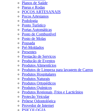
Planos de Saúde
Pneus e Rodas
POÇOS ARTESANAIS
Poços Artesianos
Podologia
Ponto Turístico
Portas Automáticas
Posto de Combustível
Posto de Molas
Pousada
Pré-Moldados
Presentes
Prestação de Serviços
Produção de Eventos
Produtos Alimentícios
Produtos de Limpeza para lavagem de Carros
Produtos Hospitalares
Produtos Naturais
Produtos Ortopédicos
Produtos Químicos
Produtos Regionais ,Frios e Lacticínios
Proteção Veicular
Prótese Odontológica
Provedor de Internet
PSICOLOGIA