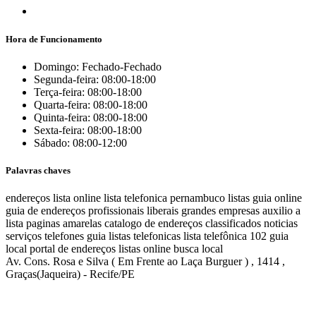
Hora de Funcionamento
Domingo: Fechado-Fechado
Segunda-feira: 08:00-18:00
Terça-feira: 08:00-18:00
Quarta-feira: 08:00-18:00
Quinta-feira: 08:00-18:00
Sexta-feira: 08:00-18:00
Sábado: 08:00-12:00
Palavras chaves
endereços
lista online
lista telefonica
pernambuco listas
guia online
guia de endereços
profissionais liberais
grandes empresas
auxilio a
lista
paginas amarelas
catalogo de endereços
classificados
noticias
serviços
telefones
guia
listas telefonicas
lista telefônica
102
guia
local
portal de endereços
listas online
busca local
Av. Cons. Rosa e Silva ( Em Frente ao Laça Burguer ) , 1414 ,
Graças(Jaqueira) - Recife/PE