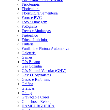
Fisioterapia
Floricultura
Floricultura/Sementeira
Forro e PVC
Foto / Filmagem
Fotógrafo
Fretes e Mudanças
Frigorífico
Frios e Laticínios
Frutaria
Funilaria e Pintura Automotiva
Galeteria
Games
Gás Butano
Gás Cozinha
Gás Natural Veicular (GNV)
Gases Hospitalares
Gesso e Reformas
Gráfica
Gráficas
Granja
Gravação e Cores
Guinchos e Reboque
HAMBURGUERIA