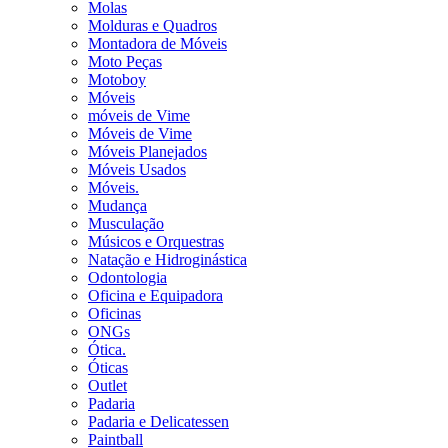
Molas
Molduras e Quadros
Montadora de Móveis
Moto Peças
Motoboy
Móveis
móveis de Vime
Móveis de Vime
Móveis Planejados
Móveis Usados
Móveis.
Mudança
Musculação
Músicos e Orquestras
Natação e Hidroginástica
Odontologia
Oficina e Equipadora
Oficinas
ONGs
Ótica.
Óticas
Outlet
Padaria
Padaria e Delicatessen
Paintball