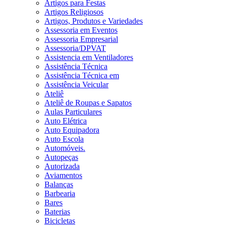
Artigos para Festas
Artigos Religiosos
Artigos, Produtos e Variedades
Assessoria em Eventos
Assessoria Empresarial
Assessoria/DPVAT
Assistencia em Ventiladores
Assistência Técnica
Assistência Técnica em
Assistência Veicular
Ateliê
Ateliê de Roupas e Sapatos
Aulas Particulares
Auto Elétrica
Auto Equipadora
Auto Escola
Automóveis.
Autopeças
Autorizada
Aviamentos
Balanças
Barbearia
Bares
Baterias
Bicicletas