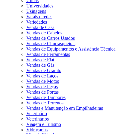
Unhas
Universidades
Usinagens
Varais e redes
Variedades
Venda de Casa
Vendas de Cabelos
Vendas de Carros Usados
Vendas de Churrasqueiras
Vendas de Equipamentos e Assistência Técnica
Vendas de Ferramentas
Vendas de Flat
Vendas de Gás
Vendas de Granito
Vendas de Laços
Vendas de Motos
Vendas de Peças
Vendas de Portas
Vendas de Tambores
Vendas de Terrenos
Vendas e Manutenção em Empilhadeiras
Veterinário
Veterinários
Viagem e Turismo
Vidraçarias