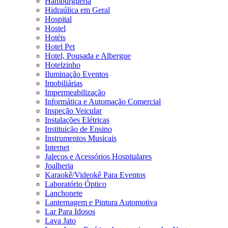
Hamburgueria
Hidraúlica em Geral
Hospital
Hostel
Hotéis
Hotel Pet
Hotel, Pousada e Albergue
Hotelzinho
Iluminação Eventos
Imobiliárias
Impermeabilização
Informática e Automação Comercial
Inspeção Veicular
Instalações Elétricas
Instituição de Ensino
Instrumentos Musicais
Internet
Jalecos e Acessórios Hospitalares
Joalheria
Karaokê/Videokê Para Eventos
Laboratório Óptico
Lanchonete
Lanternagem e Pintura Automotiva
Lar Para Idosos
Lava Jato