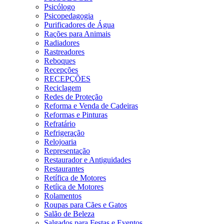
Psicólogo
Psicopedagogia
Purificadores de Água
Rações para Animais
Radiadores
Rastreadores
Reboques
Recepções
RECEPÇÕES
Reciclagem
Redes de Proteção
Reforma e Venda de Cadeiras
Reformas e Pinturas
Refratário
Refrigeração
Relojoaria
Representação
Restaurador e Antiguidades
Restaurantes
Retífica de Motores
Retíica de Motores
Rolamentos
Roupas para Cães e Gatos
Salão de Beleza
Salgados para Festas e Eventos