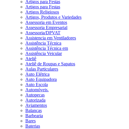
Artigos para Festas
Artigos para Festas
Artigos Religiosos
Artigos, Produtos e Variedades
Assessoria em Eventos
Assessoria Empresarial
Assessoria/DPVAT
Assistencia em Ventiladores
Assistência Técnica
Assistência Técnica em
Assistência Veicular
Ateliê
Ateliê de Roupas e Sapatos
Aulas Particulares
Auto Elétrica
Auto Equipadora
Auto Escola
Automóveis.
Autopeças
Autorizada
Aviamentos
Balanças
Barbearia
Bares
Baterias