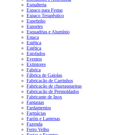
Esmalteria
Espaço para Festas
Espaço Terapêutico
Espetinho
Esportes
Esquadrias e Alumínio
Estaca
Estética
Estética
Estofados
Eventos
Extintores
Fabrica
Fábrica de Gaiolas
Fabricação de Carrinhos
Fabricação de churrasqueiras
Fabricação de Premoldados
Fabricante de Inox
Fantasias
Fardamentos
Farmácias
Faróis e Lantenas
Fazenda
Ferro Velho
Festas e Eventos