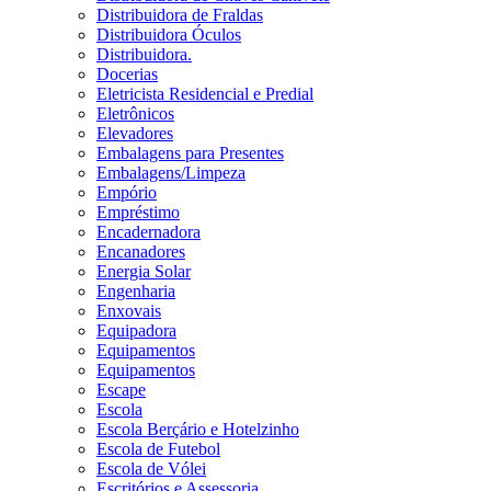
Distribuidora de Fraldas
Distribuidora Óculos
Distribuidora.
Docerias
Eletricista Residencial e Predial
Eletrônicos
Elevadores
Embalagens para Presentes
Embalagens/Limpeza
Empório
Empréstimo
Encadernadora
Encanadores
Energia Solar
Engenharia
Enxovais
Equipadora
Equipamentos
Equipamentos
Escape
Escola
Escola Berçário e Hotelzinho
Escola de Futebol
Escola de Vólei
Escritórios e Assessoria