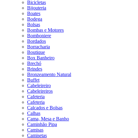
Bicicletas
Bijouteria
Boates
Bodega
Bolsas
Bombas e Motores
Bomboniere
Bordados
Borracharia
Boutique
Box Banheiro
Brechó
Brindes
Bronzeamento Natural
Buffet
Cabeleireiro
Cabeleireiros
Cafeteria
Cafeteria
Calçados e Bolsas
Calhas
Cama, Mesa e Banho
Caminhão Pipa
Camisas
Camisetas