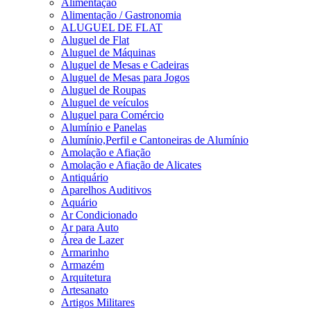
Alimentação
Alimentação / Gastronomia
ALUGUEL DE FLAT
Aluguel de Flat
Aluguel de Máquinas
Aluguel de Mesas e Cadeiras
Aluguel de Mesas para Jogos
Aluguel de Roupas
Aluguel de veículos
Aluguel para Comércio
Alumínio e Panelas
Alumínio,Perfil e Cantoneiras de Alumínio
Amolação e Afiação
Amolação e Afiação de Alicates
Antiquário
Aparelhos Auditivos
Aquário
Ar Condicionado
Ar para Auto
Área de Lazer
Armarinho
Armazém
Arquitetura
Artesanato
Artigos Militares