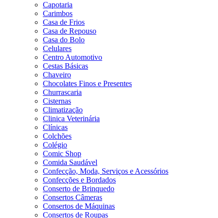
Capotaria
Carimbos
Casa de Frios
Casa de Repouso
Casa do Bolo
Celulares
Centro Automotivo
Cestas Básicas
Chaveiro
Chocolates Finos e Presentes
Churrascaria
Cisternas
Climatização
Clinica Veterinária
Clínicas
Colchões
Colégio
Comic Shop
Comida Saudável
Confecção, Moda, Serviços e Acessórios
Confecções e Bordados
Conserto de Brinquedo
Consertos Câmeras
Consertos de Máquinas
Consertos de Roupas