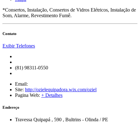
*Consertos, Instalação, Consertos de Vidros Elétricos, Instalação de
Som, Alarme, Revestimento Fumê.
Contato
Exibir Telefones
(81) 98311-0550
Email:
Site:
http://ozielequipadora.wix.com/oziel
Pagina Web:
+ Detalhes
Endereço
Travessa Quipapá
, 590
,
Bultrins
-
Olinda
/
PE