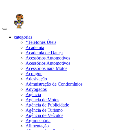
Toggle
navigation
categorias
*Telefones Úteis
Academia
Academia de Dança
Acessórios Automotivos
Acessórios Automotivos
Acessórios para Motos
Açougue
Adesivação
Admnistração de Condomínios
Advogados
Agência
Agência de Motos
Agência de Publicidade
Agência de Turismo
Agência de Veículos
Agropecuária
Alimentação