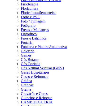
Fisioterapia
Floricultura
Floricultura/Sementeira
Forro e PVC
Foto / Filmagem
Fotógrafo
Fretes e Mudanças
Frigorífico
Frios e Laticínios
Frutaria
Funilaria e Pintura Automotiva
Galeteria
Games
Gás Butano
Gás Cozinha
Gás Natural Veicular (GNV)
Gases Hospitalares
Gesso e Reformas
Gráfica
Gráficas
Granja
Gravação e Cores
Guinchos e Reboque
HAMBURGUERIA