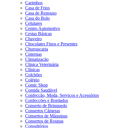
Carimbos
Casa de Frios
Casa de Repouso
Casa do Bolo
Celulares
Centro Automotivo
Cestas Básicas
Chaveiro
Chocolates Finos e Presentes
Churrascaria
Cisternas
Climatização
Clinica Veterinária
Clínicas
Colchões
Colégio
Comic Shop
Comida Saudável
Confecção, Moda, Serviços e Acessórios
Confecções e Bordados
Conserto de Brinquedo
Consertos Câmeras
Consertos de Máquinas
Consertos de Roupas
Consultórios