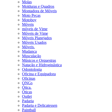
Molas
Molduras e Quadros
Montadora de Móveis
Moto Peças
Motoboy
Móveis
móveis de Vime
Móveis de Vime
Móveis Planejados
Móveis Usados
Móveis.
Mudança
Musculação
Músicos e Orquestras
Natação e Hidroginástica
Odontologia
Oficina e Equipadora
Oficinas
ONGs
Ótica.
Óticas
Outlet
Padaria
Padaria e Delicatessen
Paintball