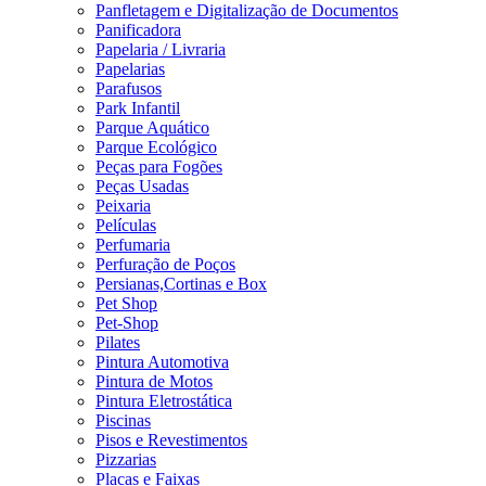
Panfletagem e Digitalização de Documentos
Panificadora
Papelaria / Livraria
Papelarias
Parafusos
Park Infantil
Parque Aquático
Parque Ecológico
Peças para Fogões
Peças Usadas
Peixaria
Películas
Perfumaria
Perfuração de Poços
Persianas,Cortinas e Box
Pet Shop
Pet-Shop
Pilates
Pintura Automotiva
Pintura de Motos
Pintura Eletrostática
Piscinas
Pisos e Revestimentos
Pizzarias
Placas e Faixas