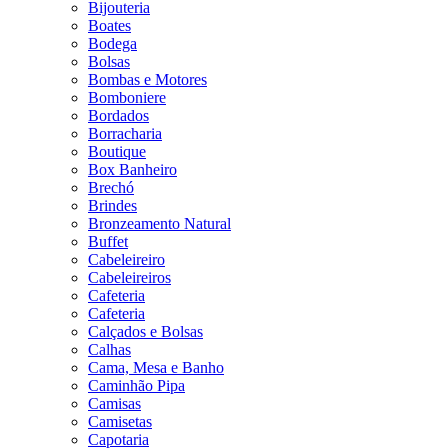
Bijouteria
Boates
Bodega
Bolsas
Bombas e Motores
Bomboniere
Bordados
Borracharia
Boutique
Box Banheiro
Brechó
Brindes
Bronzeamento Natural
Buffet
Cabeleireiro
Cabeleireiros
Cafeteria
Cafeteria
Calçados e Bolsas
Calhas
Cama, Mesa e Banho
Caminhão Pipa
Camisas
Camisetas
Capotaria