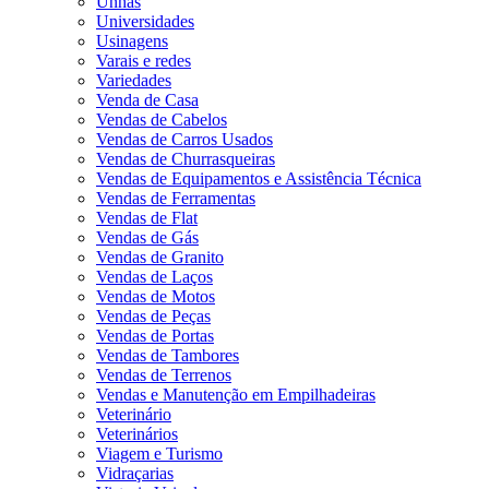
Unhas
Universidades
Usinagens
Varais e redes
Variedades
Venda de Casa
Vendas de Cabelos
Vendas de Carros Usados
Vendas de Churrasqueiras
Vendas de Equipamentos e Assistência Técnica
Vendas de Ferramentas
Vendas de Flat
Vendas de Gás
Vendas de Granito
Vendas de Laços
Vendas de Motos
Vendas de Peças
Vendas de Portas
Vendas de Tambores
Vendas de Terrenos
Vendas e Manutenção em Empilhadeiras
Veterinário
Veterinários
Viagem e Turismo
Vidraçarias