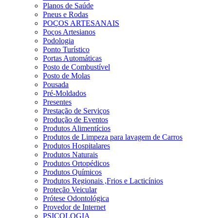
Planos de Saúde
Pneus e Rodas
POÇOS ARTESANAIS
Poços Artesianos
Podologia
Ponto Turístico
Portas Automáticas
Posto de Combustível
Posto de Molas
Pousada
Pré-Moldados
Presentes
Prestação de Serviços
Produção de Eventos
Produtos Alimentícios
Produtos de Limpeza para lavagem de Carros
Produtos Hospitalares
Produtos Naturais
Produtos Ortopédicos
Produtos Químicos
Produtos Regionais ,Frios e Lacticínios
Proteção Veicular
Prótese Odontológica
Provedor de Internet
PSICOLOGIA