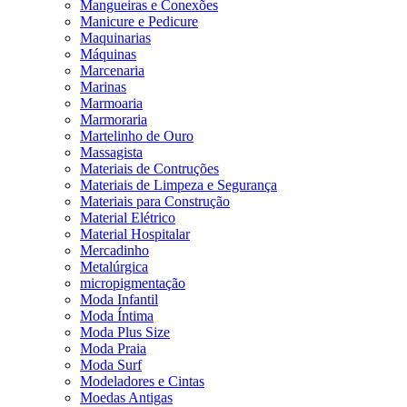
Mangueiras e Conexões
Manicure e Pedicure
Maquinarias
Máquinas
Marcenaria
Marinas
Marmoaria
Marmoraria
Martelinho de Ouro
Massagista
Materiais de Contruções
Materiais de Limpeza e Segurança
Materiais para Construção
Material Elétrico
Material Hospitalar
Mercadinho
Metalúrgica
micropigmentação
Moda Infantil
Moda Íntima
Moda Plus Size
Moda Praia
Moda Surf
Modeladores e Cintas
Moedas Antigas