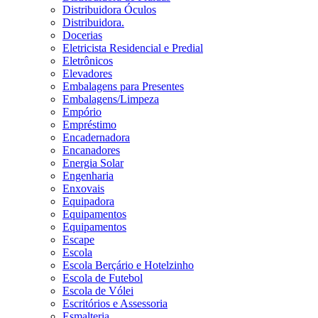
Distribuidora Óculos
Distribuidora.
Docerias
Eletricista Residencial e Predial
Eletrônicos
Elevadores
Embalagens para Presentes
Embalagens/Limpeza
Empório
Empréstimo
Encadernadora
Encanadores
Energia Solar
Engenharia
Enxovais
Equipadora
Equipamentos
Equipamentos
Escape
Escola
Escola Berçário e Hotelzinho
Escola de Futebol
Escola de Vólei
Escritórios e Assessoria
Esmalteria