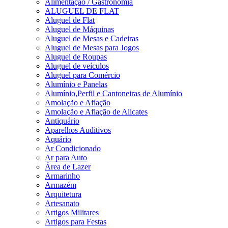
Alimentação / Gastronomia
ALUGUEL DE FLAT
Aluguel de Flat
Aluguel de Máquinas
Aluguel de Mesas e Cadeiras
Aluguel de Mesas para Jogos
Aluguel de Roupas
Aluguel de veículos
Aluguel para Comércio
Alumínio e Panelas
Alumínio,Perfil e Cantoneiras de Alumínio
Amolação e Afiação
Amolação e Afiação de Alicates
Antiquário
Aparelhos Auditivos
Aquário
Ar Condicionado
Ar para Auto
Área de Lazer
Armarinho
Armazém
Arquitetura
Artesanato
Artigos Militares
Artigos para Festas