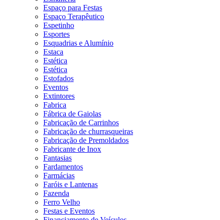
Espaço para Festas
Espaço Terapêutico
Espetinho
Esportes
Esquadrias e Alumínio
Estaca
Estética
Estética
Estofados
Eventos
Extintores
Fabrica
Fábrica de Gaiolas
Fabricação de Carrinhos
Fabricação de churrasqueiras
Fabricação de Premoldados
Fabricante de Inox
Fantasias
Fardamentos
Farmácias
Faróis e Lantenas
Fazenda
Ferro Velho
Festas e Eventos
Financiamento de Veículos