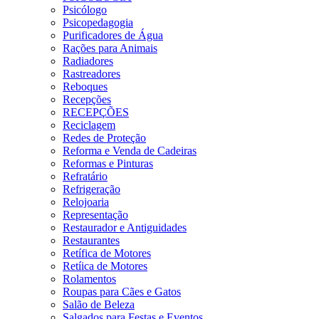
Psicólogo
Psicopedagogia
Purificadores de Água
Rações para Animais
Radiadores
Rastreadores
Reboques
Recepções
RECEPÇÕES
Reciclagem
Redes de Proteção
Reforma e Venda de Cadeiras
Reformas e Pinturas
Refratário
Refrigeração
Relojoaria
Representação
Restaurador e Antiguidades
Restaurantes
Retífica de Motores
Retíica de Motores
Rolamentos
Roupas para Cães e Gatos
Salão de Beleza
Salgados para Festas e Eventos