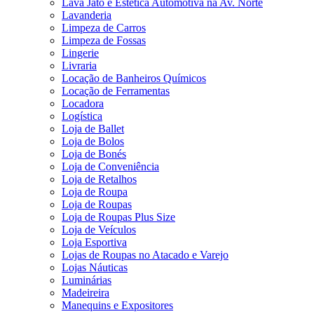
Lava Jato e Estética Automotiva na Av. Norte
Lavanderia
Limpeza de Carros
Limpeza de Fossas
Lingerie
Livraria
Locação de Banheiros Químicos
Locação de Ferramentas
Locadora
Logística
Loja de Ballet
Loja de Bolos
Loja de Bonés
Loja de Conveniência
Loja de Retalhos
Loja de Roupa
Loja de Roupas
Loja de Roupas Plus Size
Loja de Veículos
Loja Esportiva
Lojas de Roupas no Atacado e Varejo
Lojas Náuticas
Luminárias
Madeireira
Manequins e Expositores