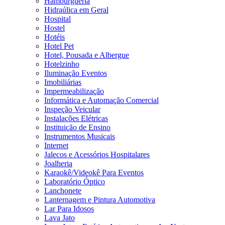
Hamburgueria
Hidraúlica em Geral
Hospital
Hostel
Hotéis
Hotel Pet
Hotel, Pousada e Albergue
Hotelzinho
Iluminação Eventos
Imobiliárias
Impermeabilização
Informática e Automação Comercial
Inspeção Veicular
Instalações Elétricas
Instituição de Ensino
Instrumentos Musicais
Internet
Jalecos e Acessórios Hospitalares
Joalheria
Karaokê/Videokê Para Eventos
Laboratório Óptico
Lanchonete
Lanternagem e Pintura Automotiva
Lar Para Idosos
Lava Jato