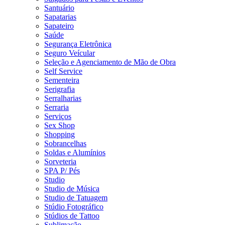
Santuário
Sapatarias
Sapateiro
Saúde
Segurança Eletrônica
Seguro Veícular
Seleção e Agenciamento de Mão de Obra
Self Service
Sementeira
Serigrafia
Serralharias
Serraria
Serviços
Sex Shop
Shopping
Sobrancelhas
Soldas e Alumínios
Sorveteria
SPA P/ Pés
Studio
Studio de Música
Studio de Tatuagem
Stúdio Fotográfico
Stúdios de Tattoo
Sublimação