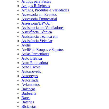
Artigos para Festas
Artigos Religiosos
Artigos, Produtos e Variedades
Assessoria em Eventos
Assessoria Empresarial
Assessoria/DPVAT
Assistencia em Ventiladores
Assistência Técnica
Assistência Técnica em
Assistência Veicular
Ateliê
Ateliê de Roupas e Sapatos
Aulas Particulares
Auto Elétrica
Auto Equipadora
Auto Escola
Automóveis.
Autopeças
Autorizada
Aviamentos
Balanças
Barbearia
Bares
Baterias
Bicicletas