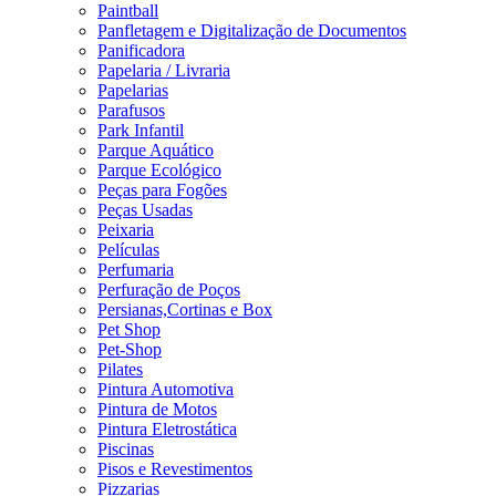
Paintball
Panfletagem e Digitalização de Documentos
Panificadora
Papelaria / Livraria
Papelarias
Parafusos
Park Infantil
Parque Aquático
Parque Ecológico
Peças para Fogões
Peças Usadas
Peixaria
Películas
Perfumaria
Perfuração de Poços
Persianas,Cortinas e Box
Pet Shop
Pet-Shop
Pilates
Pintura Automotiva
Pintura de Motos
Pintura Eletrostática
Piscinas
Pisos e Revestimentos
Pizzarias