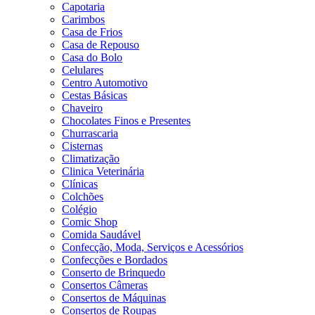
Capotaria
Carimbos
Casa de Frios
Casa de Repouso
Casa do Bolo
Celulares
Centro Automotivo
Cestas Básicas
Chaveiro
Chocolates Finos e Presentes
Churrascaria
Cisternas
Climatização
Clinica Veterinária
Clínicas
Colchões
Colégio
Comic Shop
Comida Saudável
Confecção, Moda, Serviços e Acessórios
Confecções e Bordados
Conserto de Brinquedo
Consertos Câmeras
Consertos de Máquinas
Consertos de Roupas