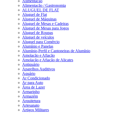
Alimentação
Alimentação / Gastronomia
ALUGUEL DE FLAT
Aluguel de Flat
Aluguel de Máquinas
Aluguel de Mesas e Cadeiras
Aluguel de Mesas para Jogos
Aluguel de Roupas
Aluguel de veículos
Aluguel para Comércio
Alumínio e Panelas
Alumínio,Perfil e Cantoneiras de Alumínio
Amolação e Afiação
Amolação e Afiação de Alicates
Antiquário
Aparelhos Auditivos
Aquário
Ar Condicionado
Ar para Auto
Área de Lazer
Armarinho
Armazém
Arquitetura
Artesanato
Artigos Militares