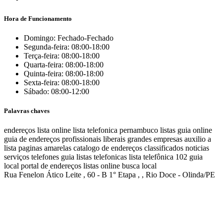
Hora de Funcionamento
Domingo: Fechado-Fechado
Segunda-feira: 08:00-18:00
Terça-feira: 08:00-18:00
Quarta-feira: 08:00-18:00
Quinta-feira: 08:00-18:00
Sexta-feira: 08:00-18:00
Sábado: 08:00-12:00
Palavras chaves
endereços
lista online
lista telefonica
pernambuco listas
guia online
guia de endereços
profissionais liberais
grandes empresas
auxilio a
lista
paginas amarelas
catalogo de endereços
classificados
noticias
serviços
telefones
guia
listas telefonicas
lista telefônica
102
guia
local
portal de endereços
listas online
busca local
Rua Fenelon Ático Leite , 60 - B 1° Etapa , , Rio Doce - Olinda/PE