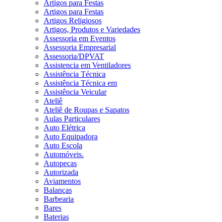
Artigos para Festas
Artigos para Festas
Artigos Religiosos
Artigos, Produtos e Variedades
Assessoria em Eventos
Assessoria Empresarial
Assessoria/DPVAT
Assistencia em Ventiladores
Assistência Técnica
Assistência Técnica em
Assistência Veicular
Ateliê
Ateliê de Roupas e Sapatos
Aulas Particulares
Auto Elétrica
Auto Equipadora
Auto Escola
Automóveis.
Autopeças
Autorizada
Aviamentos
Balanças
Barbearia
Bares
Baterias