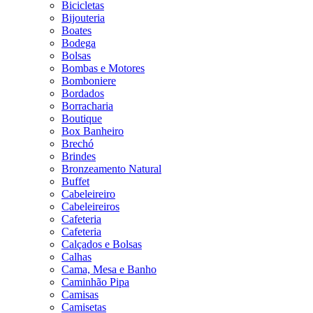
Bicicletas
Bijouteria
Boates
Bodega
Bolsas
Bombas e Motores
Bomboniere
Bordados
Borracharia
Boutique
Box Banheiro
Brechó
Brindes
Bronzeamento Natural
Buffet
Cabeleireiro
Cabeleireiros
Cafeteria
Cafeteria
Calçados e Bolsas
Calhas
Cama, Mesa e Banho
Caminhão Pipa
Camisas
Camisetas