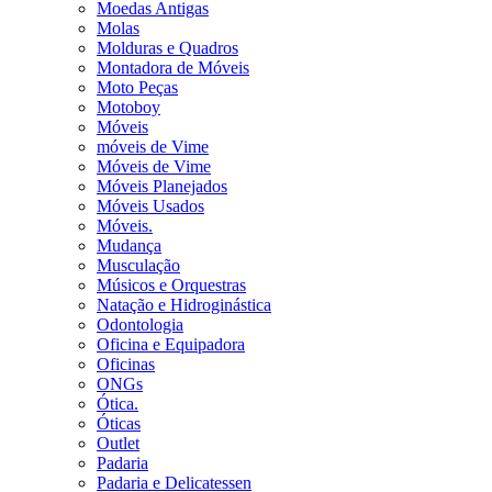
Moedas Antigas
Molas
Molduras e Quadros
Montadora de Móveis
Moto Peças
Motoboy
Móveis
móveis de Vime
Móveis de Vime
Móveis Planejados
Móveis Usados
Móveis.
Mudança
Musculação
Músicos e Orquestras
Natação e Hidroginástica
Odontologia
Oficina e Equipadora
Oficinas
ONGs
Ótica.
Óticas
Outlet
Padaria
Padaria e Delicatessen