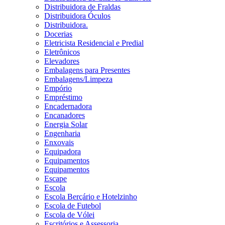
Distribuidora de Fraldas
Distribuidora Óculos
Distribuidora.
Docerias
Eletricista Residencial e Predial
Eletrônicos
Elevadores
Embalagens para Presentes
Embalagens/Limpeza
Empório
Empréstimo
Encadernadora
Encanadores
Energia Solar
Engenharia
Enxovais
Equipadora
Equipamentos
Equipamentos
Escape
Escola
Escola Berçário e Hotelzinho
Escola de Futebol
Escola de Vólei
Escritórios e Assessoria