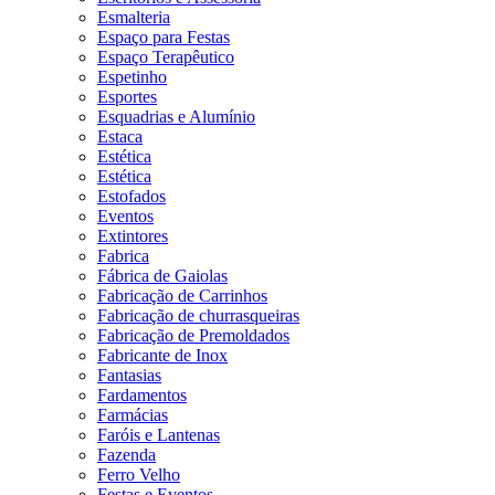
Esmalteria
Espaço para Festas
Espaço Terapêutico
Espetinho
Esportes
Esquadrias e Alumínio
Estaca
Estética
Estética
Estofados
Eventos
Extintores
Fabrica
Fábrica de Gaiolas
Fabricação de Carrinhos
Fabricação de churrasqueiras
Fabricação de Premoldados
Fabricante de Inox
Fantasias
Fardamentos
Farmácias
Faróis e Lantenas
Fazenda
Ferro Velho
Festas e Eventos