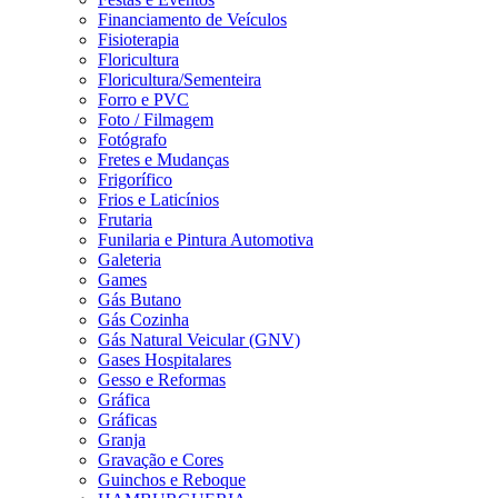
Financiamento de Veículos
Fisioterapia
Floricultura
Floricultura/Sementeira
Forro e PVC
Foto / Filmagem
Fotógrafo
Fretes e Mudanças
Frigorífico
Frios e Laticínios
Frutaria
Funilaria e Pintura Automotiva
Galeteria
Games
Gás Butano
Gás Cozinha
Gás Natural Veicular (GNV)
Gases Hospitalares
Gesso e Reformas
Gráfica
Gráficas
Granja
Gravação e Cores
Guinchos e Reboque