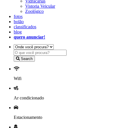
Vidraçarias
Vistoria Veicular
Zoológico
fotos
bolão
classificados
blog
quero anunciar!
Search
Wifi
Ar condicionado
Estacionamento