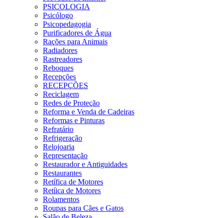
PSICOLOGIA
Psicólogo
Psicopedagogia
Purificadores de Água
Rações para Animais
Radiadores
Rastreadores
Reboques
Recepções
RECEPÇÕES
Reciclagem
Redes de Proteção
Reforma e Venda de Cadeiras
Reformas e Pinturas
Refratário
Refrigeração
Relojoaria
Representação
Restaurador e Antiguidades
Restaurantes
Retífica de Motores
Retíica de Motores
Rolamentos
Roupas para Cães e Gatos
Salão de Beleza