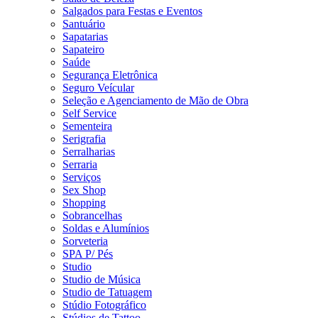
Salgados para Festas e Eventos
Santuário
Sapatarias
Sapateiro
Saúde
Segurança Eletrônica
Seguro Veícular
Seleção e Agenciamento de Mão de Obra
Self Service
Sementeira
Serigrafia
Serralharias
Serraria
Serviços
Sex Shop
Shopping
Sobrancelhas
Soldas e Alumínios
Sorveteria
SPA P/ Pés
Studio
Studio de Música
Studio de Tatuagem
Stúdio Fotográfico
Stúdios de Tattoo