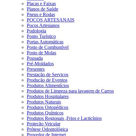
Placas e Faixas
Planos de Saúde
Pneus e Rodas
POÇOS ARTESANAIS
Poços Artesianos
Podologia
Ponto Turístico
Portas Automáticas
Posto de Combustível
Posto de Molas
Pousada
Pré-Moldados
Presentes
Prestação de Serviços
Produção de Eventos
Produtos Alimentícios
Produtos de Limpeza para lavagem de Carros
Produtos Hospitalares
Produtos Naturais
Produtos Ortopédicos
Produtos Químicos
Produtos Regionais ,Frios e Lacticínios
Proteção Veicular
Prótese Odontológica
Provedor de Internet