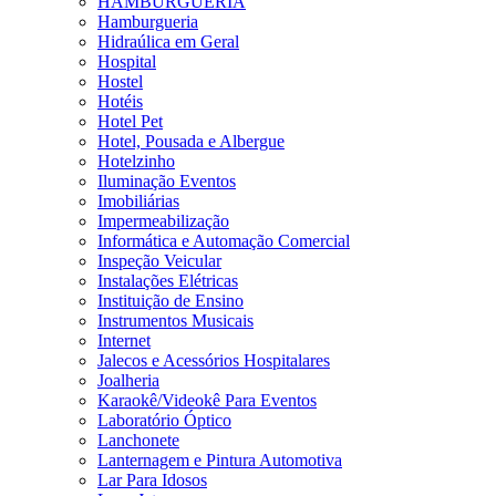
HAMBURGUERIA
Hamburgueria
Hidraúlica em Geral
Hospital
Hostel
Hotéis
Hotel Pet
Hotel, Pousada e Albergue
Hotelzinho
Iluminação Eventos
Imobiliárias
Impermeabilização
Informática e Automação Comercial
Inspeção Veicular
Instalações Elétricas
Instituição de Ensino
Instrumentos Musicais
Internet
Jalecos e Acessórios Hospitalares
Joalheria
Karaokê/Videokê Para Eventos
Laboratório Óptico
Lanchonete
Lanternagem e Pintura Automotiva
Lar Para Idosos