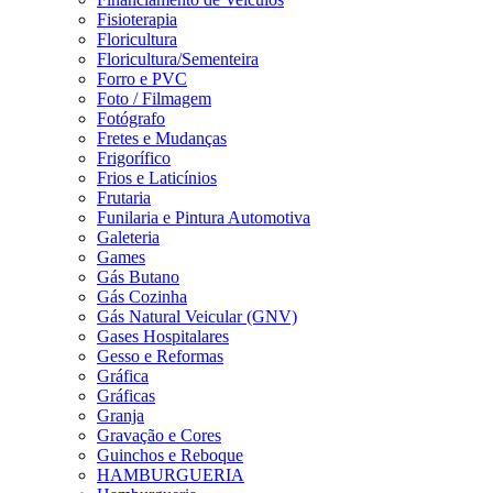
Fisioterapia
Floricultura
Floricultura/Sementeira
Forro e PVC
Foto / Filmagem
Fotógrafo
Fretes e Mudanças
Frigorífico
Frios e Laticínios
Frutaria
Funilaria e Pintura Automotiva
Galeteria
Games
Gás Butano
Gás Cozinha
Gás Natural Veicular (GNV)
Gases Hospitalares
Gesso e Reformas
Gráfica
Gráficas
Granja
Gravação e Cores
Guinchos e Reboque
HAMBURGUERIA