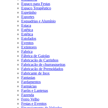
Espaço para Festas
Espaço Terapêutico
Espetinho
Esportes
Esquadrias e Alumínio
Estaca
Estética
Estética
Estofados
Eventos
Extintores
Fabrica
Fábrica de Gaiolas
Fabricação de Carrinhos
Fabricação de churrasqueiras
Fabricação de Premoldados
Fabricante de Inox
Fantasias
Fardamentos
Farmácias
Faróis e Lantenas
Fazenda
Ferro Velho
Festas e Eventos
Financiamento de Veículos