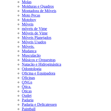
Molas
Molduras e Quadros
Montadora de Móveis
Moto Peças
Motoboy
Móveis
móveis de Vime
Móveis de Vime
Móveis Planejados
Móveis Usados
Móveis.
Mudança
Musculação
Músicos e Orquestras
Natação e Hidroginástica
Odontologia
Oficina e Equipadora
Oficinas
ONGs
Ótica.
Óticas
Outlet
Padaria
Padaria e Delicatessen
Paintball