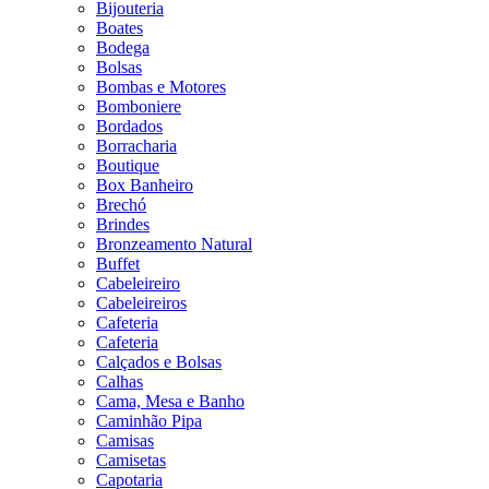
Bijouteria
Boates
Bodega
Bolsas
Bombas e Motores
Bomboniere
Bordados
Borracharia
Boutique
Box Banheiro
Brechó
Brindes
Bronzeamento Natural
Buffet
Cabeleireiro
Cabeleireiros
Cafeteria
Cafeteria
Calçados e Bolsas
Calhas
Cama, Mesa e Banho
Caminhão Pipa
Camisas
Camisetas
Capotaria