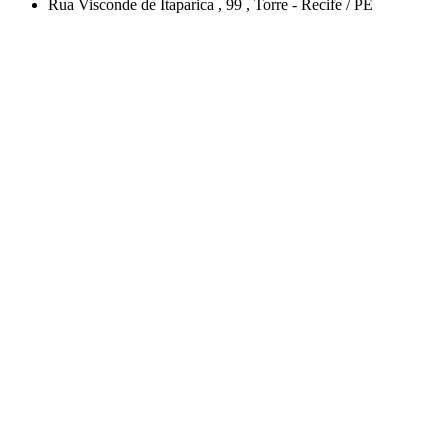
Rua Visconde de Itaparica
, 99
,
Torre
-
Recife
/
PE