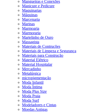
Mangueiras e Conexões
Manicure e Pedicure
Maquinarias
Máquinas
Marcenaria
Marinas
Marmoaria
Marmoraria
Martelinho de Ouro
Massagista
Materiais de Contruções
Materiais de Limpeza e Segurança
Materiais para Construção
Material Elétrico
Material Hospitalar
Mercadinho
Metalúrgica
micropigmentação
Moda Infantil
Moda Íntima
Moda Plus Size
Moda Praia
Moda Surf
Modeladores e Cintas
Moedas Antigas