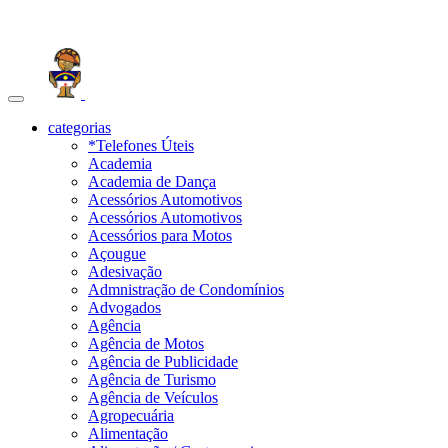
Toggle
navigation
categorias
*Telefones Úteis
Academia
Academia de Dança
Acessórios Automotivos
Acessórios Automotivos
Acessórios para Motos
Açougue
Adesivação
Admnistração de Condomínios
Advogados
Agência
Agência de Motos
Agência de Publicidade
Agência de Turismo
Agência de Veículos
Agropecuária
Alimentação