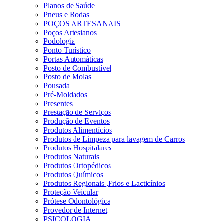
Planos de Saúde
Pneus e Rodas
POÇOS ARTESANAIS
Poços Artesianos
Podologia
Ponto Turístico
Portas Automáticas
Posto de Combustível
Posto de Molas
Pousada
Pré-Moldados
Presentes
Prestação de Serviços
Produção de Eventos
Produtos Alimentícios
Produtos de Limpeza para lavagem de Carros
Produtos Hospitalares
Produtos Naturais
Produtos Ortopédicos
Produtos Químicos
Produtos Regionais ,Frios e Lacticínios
Proteção Veicular
Prótese Odontológica
Provedor de Internet
PSICOLOGIA