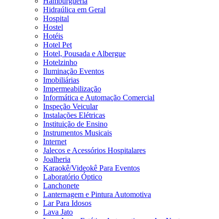
Hamburgueria
Hidraúlica em Geral
Hospital
Hostel
Hotéis
Hotel Pet
Hotel, Pousada e Albergue
Hotelzinho
Iluminação Eventos
Imobiliárias
Impermeabilização
Informática e Automação Comercial
Inspeção Veicular
Instalações Elétricas
Instituição de Ensino
Instrumentos Musicais
Internet
Jalecos e Acessórios Hospitalares
Joalheria
Karaokê/Videokê Para Eventos
Laboratório Óptico
Lanchonete
Lanternagem e Pintura Automotiva
Lar Para Idosos
Lava Jato