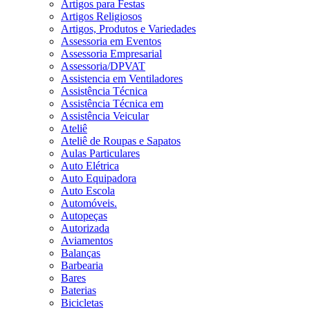
Artigos para Festas
Artigos Religiosos
Artigos, Produtos e Variedades
Assessoria em Eventos
Assessoria Empresarial
Assessoria/DPVAT
Assistencia em Ventiladores
Assistência Técnica
Assistência Técnica em
Assistência Veicular
Ateliê
Ateliê de Roupas e Sapatos
Aulas Particulares
Auto Elétrica
Auto Equipadora
Auto Escola
Automóveis.
Autopeças
Autorizada
Aviamentos
Balanças
Barbearia
Bares
Baterias
Bicicletas