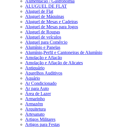
Alimentação / Gastronomia
ALUGUEL DE FLAT
Aluguel de Flat
Aluguel de Máquinas
Aluguel de Mesas e Cadeiras
Aluguel de Mesas para Jogos
Aluguel de Roupas
Aluguel de veículos
Aluguel para Comércio
Alumínio e Panelas
Alumínio,Perfil e Cantoneiras de Alumínio
Amolação e Afiação
Amolação e Afiação de Alicates
Antiquário
Aparelhos Auditivos
Aquário
Ar Condicionado
Ar para Auto
Área de Lazer
Armarinho
Armazém
Arquitetura
Artesanato
Artigos Militares
Artigos para Festas