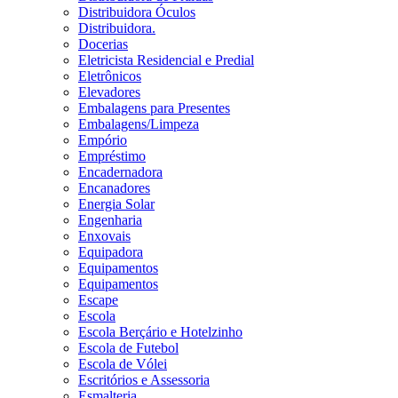
Distribuidora Óculos
Distribuidora.
Docerias
Eletricista Residencial e Predial
Eletrônicos
Elevadores
Embalagens para Presentes
Embalagens/Limpeza
Empório
Empréstimo
Encadernadora
Encanadores
Energia Solar
Engenharia
Enxovais
Equipadora
Equipamentos
Equipamentos
Escape
Escola
Escola Berçário e Hotelzinho
Escola de Futebol
Escola de Vólei
Escritórios e Assessoria
Esmalteria