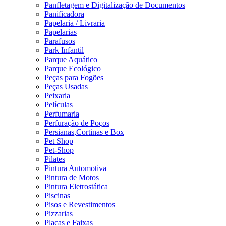
Panfletagem e Digitalização de Documentos
Panificadora
Papelaria / Livraria
Papelarias
Parafusos
Park Infantil
Parque Aquático
Parque Ecológico
Peças para Fogões
Peças Usadas
Peixaria
Películas
Perfumaria
Perfuração de Poços
Persianas,Cortinas e Box
Pet Shop
Pet-Shop
Pilates
Pintura Automotiva
Pintura de Motos
Pintura Eletrostática
Piscinas
Pisos e Revestimentos
Pizzarias
Placas e Faixas