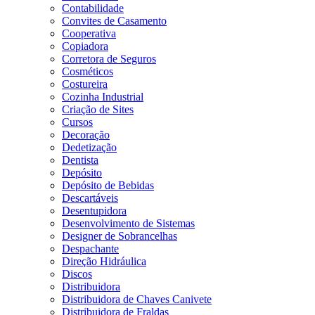
Contabilidade
Convites de Casamento
Cooperativa
Copiadora
Corretora de Seguros
Cosméticos
Costureira
Cozinha Industrial
Criação de Sites
Cursos
Decoração
Dedetização
Dentista
Depósito
Depósito de Bebidas
Descartáveis
Desentupidora
Desenvolvimento de Sistemas
Designer de Sobrancelhas
Despachante
Direção Hidráulica
Discos
Distribuidora
Distribuidora de Chaves Canivete
Distribuidora de Fraldas