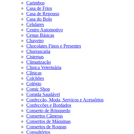
Carimbos
Casa de Frios
Casa de Repouso
Casa do Bolo
Celulares
Centro Automotivo
Cestas Básicas
Chaveiro
Chocolates Finos e Presentes
Churrascaria
Cisternas
Climatização
Clinica Veterinária
Clínicas
Colchões
Colégio
Comic Shop
Comida Saudável
Confecção, Moda, Serviços e Acessórios
Confecções e Bordados
Conserto de Brinquedo
Consertos Câmeras
Consertos de Máquinas
Consertos de Roupas
Consultórios