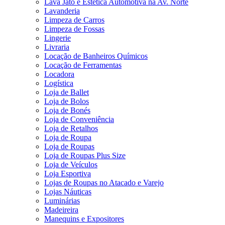
Lava Jato e Estética Automotiva na Av. Norte
Lavanderia
Limpeza de Carros
Limpeza de Fossas
Lingerie
Livraria
Locação de Banheiros Químicos
Locação de Ferramentas
Locadora
Logística
Loja de Ballet
Loja de Bolos
Loja de Bonés
Loja de Conveniência
Loja de Retalhos
Loja de Roupa
Loja de Roupas
Loja de Roupas Plus Size
Loja de Veículos
Loja Esportiva
Lojas de Roupas no Atacado e Varejo
Lojas Náuticas
Luminárias
Madeireira
Manequins e Expositores