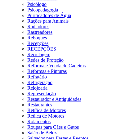
Psicólogo
Psicopedagogia
Purificadores de Água
Rações para Animais
Radiadores
Rastreadores
Reboques
Recepções
RECEPÇÕES
Reciclagem
Redes de Proteção
Reforma e Venda de Cadeiras
Reformas e Pinturas
Refratário
Refrigeração
Relojoaria
Representação
Restaurador e Antiguidades
Restaurantes
Retífica de Motores
Retíica de Motores
Rolamentos
Roupas para Cães e Gatos
Salão de Beleza
Salgados para Festas e Eventos