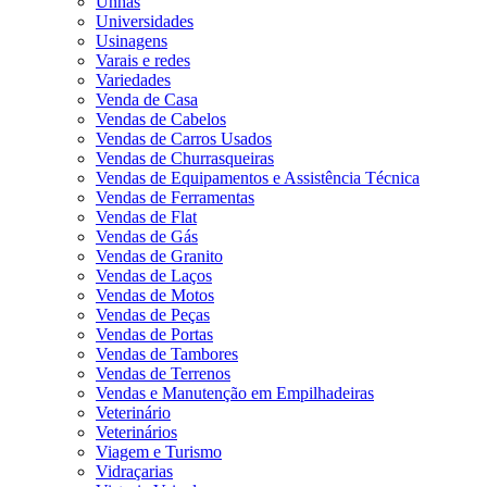
Unhas
Universidades
Usinagens
Varais e redes
Variedades
Venda de Casa
Vendas de Cabelos
Vendas de Carros Usados
Vendas de Churrasqueiras
Vendas de Equipamentos e Assistência Técnica
Vendas de Ferramentas
Vendas de Flat
Vendas de Gás
Vendas de Granito
Vendas de Laços
Vendas de Motos
Vendas de Peças
Vendas de Portas
Vendas de Tambores
Vendas de Terrenos
Vendas e Manutenção em Empilhadeiras
Veterinário
Veterinários
Viagem e Turismo
Vidraçarias