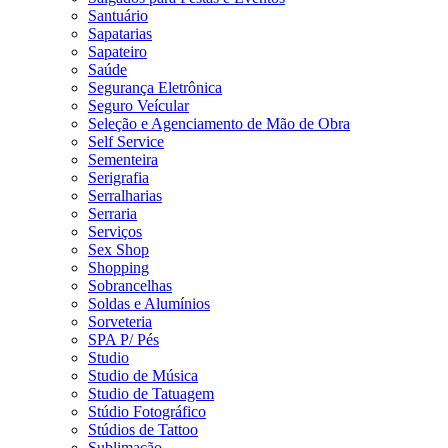
Santuário
Sapatarias
Sapateiro
Saúde
Segurança Eletrônica
Seguro Veícular
Seleção e Agenciamento de Mão de Obra
Self Service
Sementeira
Serigrafia
Serralharias
Serraria
Serviços
Sex Shop
Shopping
Sobrancelhas
Soldas e Alumínios
Sorveteria
SPA P/ Pés
Studio
Studio de Música
Studio de Tatuagem
Stúdio Fotográfico
Stúdios de Tattoo
Sublimação