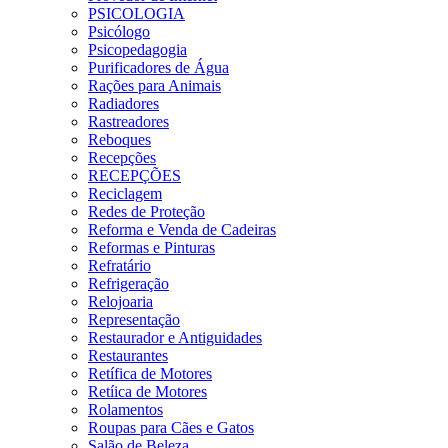
PSICOLOGIA
Psicólogo
Psicopedagogia
Purificadores de Água
Rações para Animais
Radiadores
Rastreadores
Reboques
Recepções
RECEPÇÕES
Reciclagem
Redes de Proteção
Reforma e Venda de Cadeiras
Reformas e Pinturas
Refratário
Refrigeração
Relojoaria
Representação
Restaurador e Antiguidades
Restaurantes
Retífica de Motores
Retíica de Motores
Rolamentos
Roupas para Cães e Gatos
Salão de Beleza