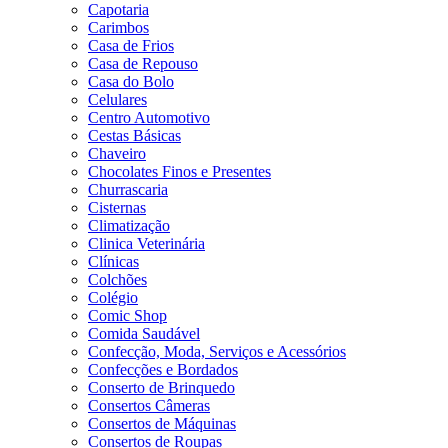
Capotaria
Carimbos
Casa de Frios
Casa de Repouso
Casa do Bolo
Celulares
Centro Automotivo
Cestas Básicas
Chaveiro
Chocolates Finos e Presentes
Churrascaria
Cisternas
Climatização
Clinica Veterinária
Clínicas
Colchões
Colégio
Comic Shop
Comida Saudável
Confecção, Moda, Serviços e Acessórios
Confecções e Bordados
Conserto de Brinquedo
Consertos Câmeras
Consertos de Máquinas
Consertos de Roupas