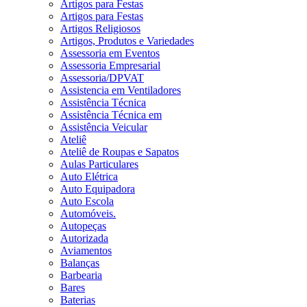
Artigos para Festas
Artigos para Festas
Artigos Religiosos
Artigos, Produtos e Variedades
Assessoria em Eventos
Assessoria Empresarial
Assessoria/DPVAT
Assistencia em Ventiladores
Assistência Técnica
Assistência Técnica em
Assistência Veicular
Ateliê
Ateliê de Roupas e Sapatos
Aulas Particulares
Auto Elétrica
Auto Equipadora
Auto Escola
Automóveis.
Autopeças
Autorizada
Aviamentos
Balanças
Barbearia
Bares
Baterias