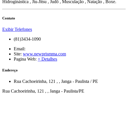
Hidroginástica , Jiu-Jitsu , Judô , Musculação , Natação , Boxe.
Contato
Exibir Telefones
(81)3434-1090
Email:
Site:
www.newprismma.com
Pagina Web:
+ Detalhes
Endereço
Rua Cachoeirinha, 121
,
,
Janga
-
Paulista
/
PE
Rua Cachoeirinha, 121 , , Janga - Paulista/PE