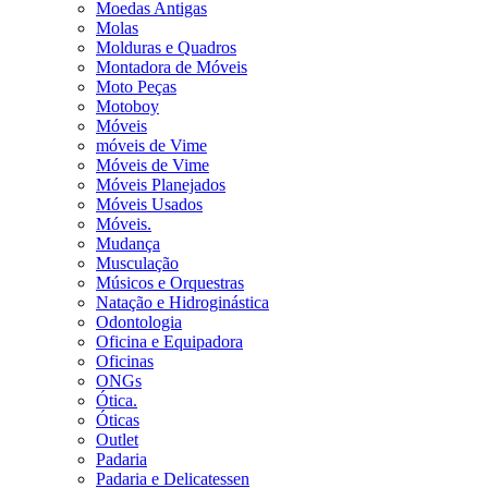
Moedas Antigas
Molas
Molduras e Quadros
Montadora de Móveis
Moto Peças
Motoboy
Móveis
móveis de Vime
Móveis de Vime
Móveis Planejados
Móveis Usados
Móveis.
Mudança
Musculação
Músicos e Orquestras
Natação e Hidroginástica
Odontologia
Oficina e Equipadora
Oficinas
ONGs
Ótica.
Óticas
Outlet
Padaria
Padaria e Delicatessen