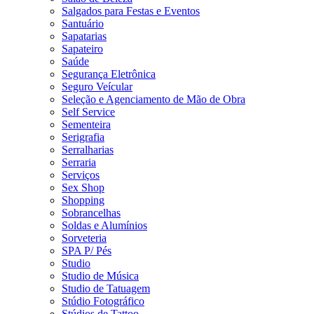
Salgados para Festas e Eventos
Santuário
Sapatarias
Sapateiro
Saúde
Segurança Eletrônica
Seguro Veícular
Seleção e Agenciamento de Mão de Obra
Self Service
Sementeira
Serigrafia
Serralharias
Serraria
Serviços
Sex Shop
Shopping
Sobrancelhas
Soldas e Alumínios
Sorveteria
SPA P/ Pés
Studio
Studio de Música
Studio de Tatuagem
Stúdio Fotográfico
Stúdios de Tattoo