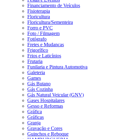
Financiamento de Veículos
Fisioterapia
Floricultura
Floricultura/Sementeira
Forro e PVC
Foto / Filmagem
Fotógrafo
Fretes e Mudanças
Frigorífico
Frios e Laticínios
Frutaria
Funilaria e Pintura Automotiva
Galeteria
Games
Gás Butano
Gás Cozinha
Gás Natural Veicular (GNV)
Gases Hospitalares
Gesso e Reformas
Gráfica
Gráficas
Granja
Gravação e Cores
Guinchos e Reboque