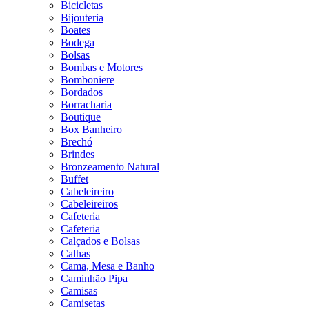
Bicicletas
Bijouteria
Boates
Bodega
Bolsas
Bombas e Motores
Bomboniere
Bordados
Borracharia
Boutique
Box Banheiro
Brechó
Brindes
Bronzeamento Natural
Buffet
Cabeleireiro
Cabeleireiros
Cafeteria
Cafeteria
Calçados e Bolsas
Calhas
Cama, Mesa e Banho
Caminhão Pipa
Camisas
Camisetas