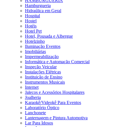
HAMBURGUERIA
Hamburgueria
Hidraúlica em Geral
Hospital
Hostel
Hotéis
Hotel Pet
Hotel, Pousada e Albergue
Hotelzinho
Iluminação Eventos
Imobiliárias
Impermeabilização
Informática e Automação Comercial
Inspeção Veicular
Instalações Elétricas
Instituição de Ensino
Instrumentos Musicais
Internet
Jalecos e Acessórios Hospitalares
Joalheria
Karaokê/Videokê Para Eventos
Laboratório Óptico
Lanchonete
Lanternagem e Pintura Automotiva
Lar Para Idosos