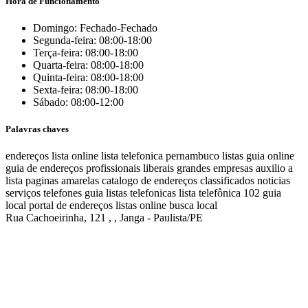
Hora de Funcionamento
Domingo: Fechado-Fechado
Segunda-feira: 08:00-18:00
Terça-feira: 08:00-18:00
Quarta-feira: 08:00-18:00
Quinta-feira: 08:00-18:00
Sexta-feira: 08:00-18:00
Sábado: 08:00-12:00
Palavras chaves
endereços
lista online
lista telefonica
pernambuco listas
guia online
guia de endereços
profissionais liberais
grandes empresas
auxilio a
lista
paginas amarelas
catalogo de endereços
classificados
noticias
serviços
telefones
guia
listas telefonicas
lista telefônica
102
guia
local
portal de endereços
listas online
busca local
Rua Cachoeirinha, 121 , , Janga - Paulista/PE