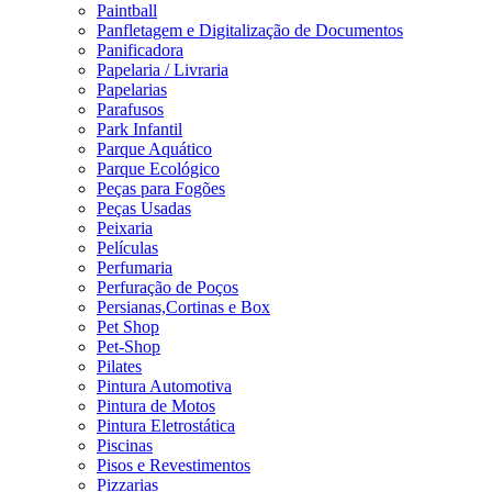
Paintball
Panfletagem e Digitalização de Documentos
Panificadora
Papelaria / Livraria
Papelarias
Parafusos
Park Infantil
Parque Aquático
Parque Ecológico
Peças para Fogões
Peças Usadas
Peixaria
Películas
Perfumaria
Perfuração de Poços
Persianas,Cortinas e Box
Pet Shop
Pet-Shop
Pilates
Pintura Automotiva
Pintura de Motos
Pintura Eletrostática
Piscinas
Pisos e Revestimentos
Pizzarias