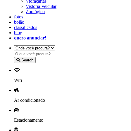
Vidraçarias
Vistoria Veicular
Zoológico
fotos
bolão
classificados
blog
quero anunciar!
Search
Wifi
Ar condicionado
Estacionamento