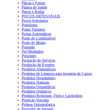
Placas e Faixas
Planos de Saúde
Pneus e Rodas
POÇOS ARTESANAIS
Poços Artesianos
Podologia
Ponto Turístico
Portas Automáticas
Posto de Combustível
Posto de Molas
Pousada
Pré-Moldados
Presentes
Prestação de Serviços
Produção de Eventos
Produtos Alimentícios
Produtos de Limpeza para lavagem de Carros
Produtos Hospitalares
Produtos Naturais
Produtos Ortopédicos
Produtos Químicos
Produtos Regionais ,Frios e Lacticínios
Proteção Veicular
Prótese Odontológica
Provedor de Internet