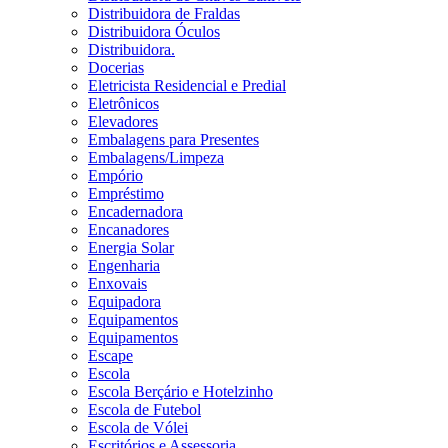
Distribuidora de Fraldas
Distribuidora Óculos
Distribuidora.
Docerias
Eletricista Residencial e Predial
Eletrônicos
Elevadores
Embalagens para Presentes
Embalagens/Limpeza
Empório
Empréstimo
Encadernadora
Encanadores
Energia Solar
Engenharia
Enxovais
Equipadora
Equipamentos
Equipamentos
Escape
Escola
Escola Berçário e Hotelzinho
Escola de Futebol
Escola de Vólei
Escritórios e Assessoria