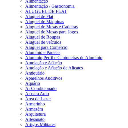
Alimentação
Alimentação / Gastronomia
ALUGUEL DE FLAT
Aluguel de Flat
Aluguel de Máquinas
Aluguel de Mesas e Cadeiras
Aluguel de Mesas para Jogos
Aluguel de Roupas
Aluguel de veículos
Aluguel para Comércio
Alumínio e Panelas
Alumínio,Perfil e Cantoneiras de Alumínio
Amolação e Afiação
Amolação e Afiação de Alicates
Antiquário
Aparelhos Auditivos
Aquário
Ar Condicionado
Ar para Auto
Área de Lazer
Armarinho
Armazém
Arquitetura
Artesanato
Artigos Militares