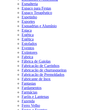
Esmalteria
Espaço para Festas
Espaço Terapêutico
Espetinho
Esportes
Esquadrias e Alumínio
Estaca
Estética
Estética
Estofados
Eventos
Extintores
Fabrica
Fábrica de Gaiolas
Fabricação de Carrinhos
Fabricação de churrasqueiras
Fabricação de Premoldados
Fabricante de Inox
Fantasias
Fardamentos
Farmácias
Faróis e Lantenas
Fazenda
Ferro Velho
Festas e Eventos