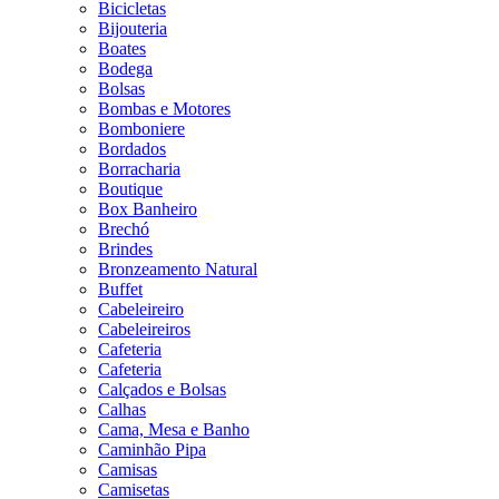
Bicicletas
Bijouteria
Boates
Bodega
Bolsas
Bombas e Motores
Bomboniere
Bordados
Borracharia
Boutique
Box Banheiro
Brechó
Brindes
Bronzeamento Natural
Buffet
Cabeleireiro
Cabeleireiros
Cafeteria
Cafeteria
Calçados e Bolsas
Calhas
Cama, Mesa e Banho
Caminhão Pipa
Camisas
Camisetas