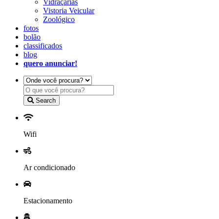
Vidraçarias
Vistoria Veicular
Zoológico
fotos
bolão
classificados
blog
quero anunciar!
Search
Wifi
Ar condicionado
Estacionamento