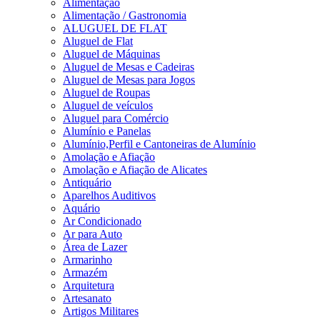
Alimentação
Alimentação / Gastronomia
ALUGUEL DE FLAT
Aluguel de Flat
Aluguel de Máquinas
Aluguel de Mesas e Cadeiras
Aluguel de Mesas para Jogos
Aluguel de Roupas
Aluguel de veículos
Aluguel para Comércio
Alumínio e Panelas
Alumínio,Perfil e Cantoneiras de Alumínio
Amolação e Afiação
Amolação e Afiação de Alicates
Antiquário
Aparelhos Auditivos
Aquário
Ar Condicionado
Ar para Auto
Área de Lazer
Armarinho
Armazém
Arquitetura
Artesanato
Artigos Militares