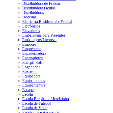
Distribuidora de Fraldas
Distribuidora Óculos
Distribuidora.
Docerias
Eletricista Residencial e Predial
Eletrônicos
Elevadores
Embalagens para Presentes
Embalagens/Limpeza
Empório
Empréstimo
Encadernadora
Encanadores
Energia Solar
Engenharia
Enxovais
Equipadora
Equipamentos
Equipamentos
Escape
Escola
Escola Berçário e Hotelzinho
Escola de Futebol
Escola de Vólei
Escritórios e Assessoria