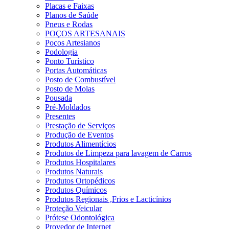
Placas e Faixas
Planos de Saúde
Pneus e Rodas
POÇOS ARTESANAIS
Poços Artesianos
Podologia
Ponto Turístico
Portas Automáticas
Posto de Combustível
Posto de Molas
Pousada
Pré-Moldados
Presentes
Prestação de Serviços
Produção de Eventos
Produtos Alimentícios
Produtos de Limpeza para lavagem de Carros
Produtos Hospitalares
Produtos Naturais
Produtos Ortopédicos
Produtos Químicos
Produtos Regionais ,Frios e Lacticínios
Proteção Veicular
Prótese Odontológica
Provedor de Internet