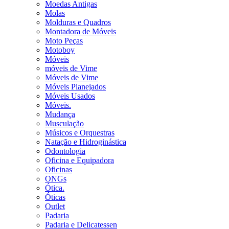
Moedas Antigas
Molas
Molduras e Quadros
Montadora de Móveis
Moto Peças
Motoboy
Móveis
móveis de Vime
Móveis de Vime
Móveis Planejados
Móveis Usados
Móveis.
Mudança
Musculação
Músicos e Orquestras
Natação e Hidroginástica
Odontologia
Oficina e Equipadora
Oficinas
ONGs
Ótica.
Óticas
Outlet
Padaria
Padaria e Delicatessen