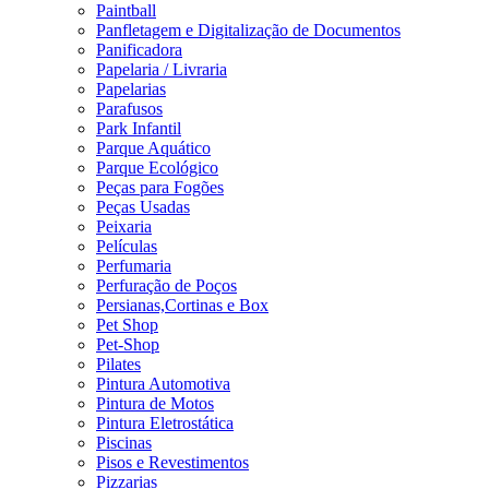
Paintball
Panfletagem e Digitalização de Documentos
Panificadora
Papelaria / Livraria
Papelarias
Parafusos
Park Infantil
Parque Aquático
Parque Ecológico
Peças para Fogões
Peças Usadas
Peixaria
Películas
Perfumaria
Perfuração de Poços
Persianas,Cortinas e Box
Pet Shop
Pet-Shop
Pilates
Pintura Automotiva
Pintura de Motos
Pintura Eletrostática
Piscinas
Pisos e Revestimentos
Pizzarias