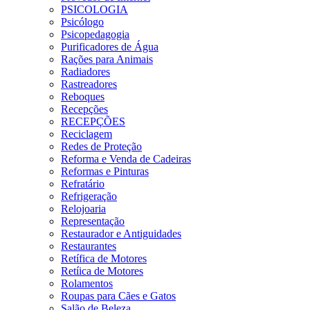
PSICOLOGIA
Psicólogo
Psicopedagogia
Purificadores de Água
Rações para Animais
Radiadores
Rastreadores
Reboques
Recepções
RECEPÇÕES
Reciclagem
Redes de Proteção
Reforma e Venda de Cadeiras
Reformas e Pinturas
Refratário
Refrigeração
Relojoaria
Representação
Restaurador e Antiguidades
Restaurantes
Retífica de Motores
Retíica de Motores
Rolamentos
Roupas para Cães e Gatos
Salão de Beleza