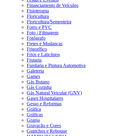
Financiamento de Veículos
Fisioterapia
Floricultura
Floricultura/Sementeira
Forro e PVC
Foto / Filmagem
Fotógrafo
Fretes e Mudanças
Frigorífico
Frios e Laticínios
Frutaria
Funilaria e Pintura Automotiva
Galeteria
Games
Gás Butano
Gás Cozinha
Gás Natural Veicular (GNV)
Gases Hospitalares
Gesso e Reformas
Gráfica
Gráficas
Granja
Gravação e Cores
Guinchos e Reboque