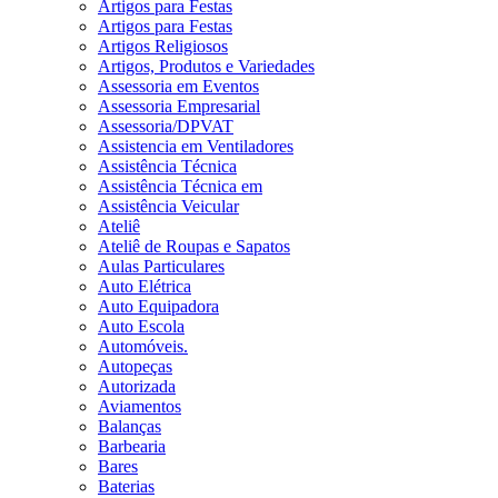
Artigos para Festas
Artigos para Festas
Artigos Religiosos
Artigos, Produtos e Variedades
Assessoria em Eventos
Assessoria Empresarial
Assessoria/DPVAT
Assistencia em Ventiladores
Assistência Técnica
Assistência Técnica em
Assistência Veicular
Ateliê
Ateliê de Roupas e Sapatos
Aulas Particulares
Auto Elétrica
Auto Equipadora
Auto Escola
Automóveis.
Autopeças
Autorizada
Aviamentos
Balanças
Barbearia
Bares
Baterias