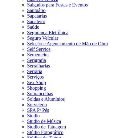
Salgados para Festas e Eventos
Santuário
Sapatarias
Sapateiro
Saúde
Segurança Eletrônica
Seguro Veícular
Seleção e Agenciamento de Mão de Obra
Self Service
Sementeira
Serigrafia
Serralharias
Serraria
Serviços
Sex Shop
Shopping
Sobrancelhas
Soldas e Alumínios
Sorveteria
SPA P/ Pés
Studio
Studio de Música
Studio de Tatuagem
Stúdio Fotográfico
Stúdios de Tattoo