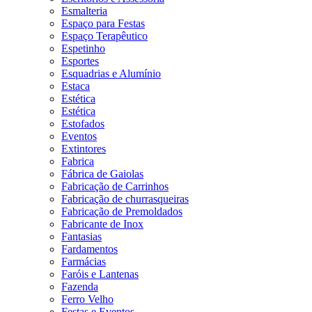
Esmalteria
Espaço para Festas
Espaço Terapêutico
Espetinho
Esportes
Esquadrias e Alumínio
Estaca
Estética
Estética
Estofados
Eventos
Extintores
Fabrica
Fábrica de Gaiolas
Fabricação de Carrinhos
Fabricação de churrasqueiras
Fabricação de Premoldados
Fabricante de Inox
Fantasias
Fardamentos
Farmácias
Faróis e Lantenas
Fazenda
Ferro Velho
Festas e Eventos