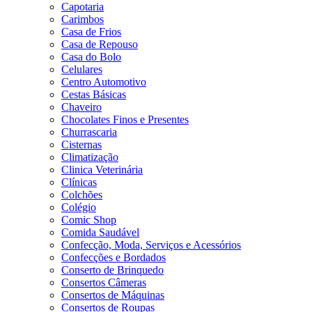
Capotaria
Carimbos
Casa de Frios
Casa de Repouso
Casa do Bolo
Celulares
Centro Automotivo
Cestas Básicas
Chaveiro
Chocolates Finos e Presentes
Churrascaria
Cisternas
Climatização
Clinica Veterinária
Clínicas
Colchões
Colégio
Comic Shop
Comida Saudável
Confecção, Moda, Serviços e Acessórios
Confecções e Bordados
Conserto de Brinquedo
Consertos Câmeras
Consertos de Máquinas
Consertos de Roupas