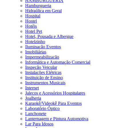
HAMBURGUERIA
Hamburgueria
Hidraúlica em Geral
Hospital
Hostel
Hotéis
Hotel Pet
Hotel, Pousada e Albergue
Hotelzinho
Iluminação Eventos
Imobiliárias
Impermeabilização
Informática e Automação Comercial
Inspeção Veicular
Instalações Elétricas
Instituição de Ensino
Instrumentos Musicais
Internet
Jalecos e Acessórios Hospitalares
Joalheria
Karaokê/Videokê Para Eventos
Laboratório Óptico
Lanchonete
Lanternagem e Pintura Automotiva
Lar Para Idosos