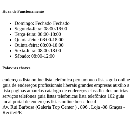
Hora de Funcionamento
Domingo: Fechado-Fechado
Segunda-feira: 08:00-18:00
Terça-feira: 08:00-18:00
Quarta-feira: 08:00-18:00
Quinta-feira: 08:00-18:00
Sexta-feira: 08:00-18:00
Sábado: 08:00-12:00
Palavras chaves
endereços
lista online
lista telefonica
pernambuco listas
guia online
guia de endereços
profissionais liberais
grandes empresas
auxilio a
lista
paginas amarelas
catalogo de endereços
classificados
noticias
serviços
telefones
guia
listas telefonicas
lista telefônica
102
guia
local
portal de endereços
listas online
busca local
Av. Rui Barbosa (Galeria Top Center ) , 896 , Loja -08 Graças -
Recife/PE