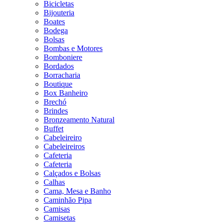
Bicicletas
Bijouteria
Boates
Bodega
Bolsas
Bombas e Motores
Bomboniere
Bordados
Borracharia
Boutique
Box Banheiro
Brechó
Brindes
Bronzeamento Natural
Buffet
Cabeleireiro
Cabeleireiros
Cafeteria
Cafeteria
Calçados e Bolsas
Calhas
Cama, Mesa e Banho
Caminhão Pipa
Camisas
Camisetas