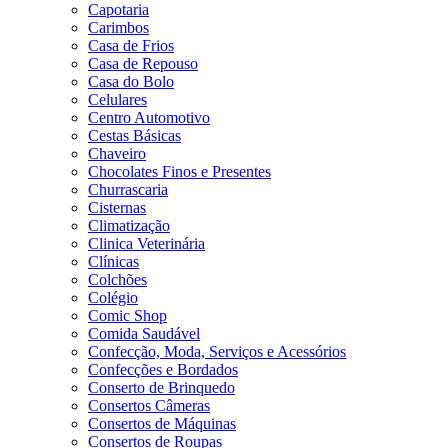
Capotaria
Carimbos
Casa de Frios
Casa de Repouso
Casa do Bolo
Celulares
Centro Automotivo
Cestas Básicas
Chaveiro
Chocolates Finos e Presentes
Churrascaria
Cisternas
Climatização
Clinica Veterinária
Clínicas
Colchões
Colégio
Comic Shop
Comida Saudável
Confecção, Moda, Serviços e Acessórios
Confecções e Bordados
Conserto de Brinquedo
Consertos Câmeras
Consertos de Máquinas
Consertos de Roupas