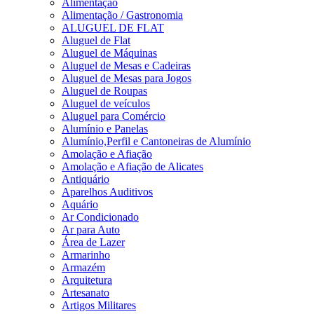
Alimentação
Alimentação / Gastronomia
ALUGUEL DE FLAT
Aluguel de Flat
Aluguel de Máquinas
Aluguel de Mesas e Cadeiras
Aluguel de Mesas para Jogos
Aluguel de Roupas
Aluguel de veículos
Aluguel para Comércio
Alumínio e Panelas
Alumínio,Perfil e Cantoneiras de Alumínio
Amolação e Afiação
Amolação e Afiação de Alicates
Antiquário
Aparelhos Auditivos
Aquário
Ar Condicionado
Ar para Auto
Área de Lazer
Armarinho
Armazém
Arquitetura
Artesanato
Artigos Militares