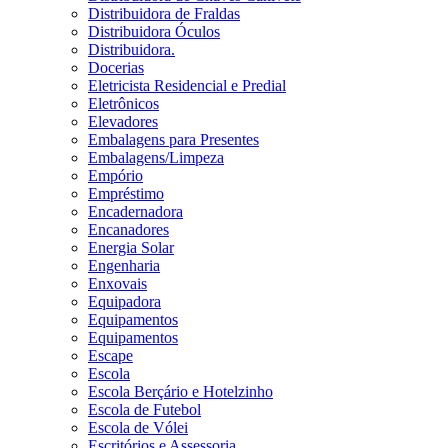
Distribuidora de Fraldas
Distribuidora Óculos
Distribuidora.
Docerias
Eletricista Residencial e Predial
Eletrônicos
Elevadores
Embalagens para Presentes
Embalagens/Limpeza
Empório
Empréstimo
Encadernadora
Encanadores
Energia Solar
Engenharia
Enxovais
Equipadora
Equipamentos
Equipamentos
Escape
Escola
Escola Berçário e Hotelzinho
Escola de Futebol
Escola de Vólei
Escritórios e Assessoria