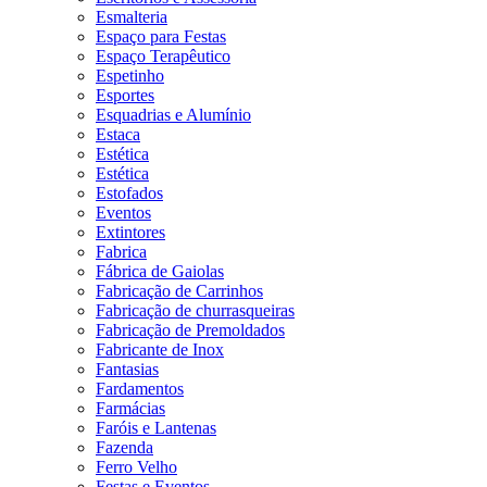
Esmalteria
Espaço para Festas
Espaço Terapêutico
Espetinho
Esportes
Esquadrias e Alumínio
Estaca
Estética
Estética
Estofados
Eventos
Extintores
Fabrica
Fábrica de Gaiolas
Fabricação de Carrinhos
Fabricação de churrasqueiras
Fabricação de Premoldados
Fabricante de Inox
Fantasias
Fardamentos
Farmácias
Faróis e Lantenas
Fazenda
Ferro Velho
Festas e Eventos