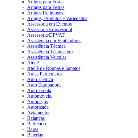
Artigos para Festas
Artigos para Festas
Artigos Religiosos
Artigos, Produtos e Variedades
Assessoria em Eventos
Assessoria Empresarial
Assessoria/DPVAT
Assistencia em Ventiladores
Assistência Técnica
Assistência Técnica em
Assistência Veicular
Ateliê
Ateliê de Roupas e Sapatos
Aulas Particulares
Auto Elétrica
Auto Equipadora
Auto Escola
Automóveis.
Autopeças
Autorizada
Aviamentos
Balanças
Barbearia
Bares
Baterias