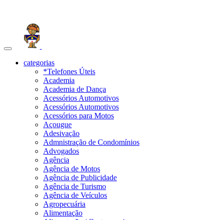
Toggle
navigation
categorias
*Telefones Úteis
Academia
Academia de Dança
Acessórios Automotivos
Acessórios Automotivos
Acessórios para Motos
Açougue
Adesivação
Admnistração de Condomínios
Advogados
Agência
Agência de Motos
Agência de Publicidade
Agência de Turismo
Agência de Veículos
Agropecuária
Alimentação