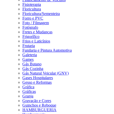
Fisioterapia
Floricultura
Floricultura/Sementeira
Forro e PVC
Foto / Filmagem
Fotógrafo
Fretes e Mudanças
Frigorífico
Frios e Laticínios
Frutaria
Funilaria e Pintura Automotiva
Galeteria
Games
Gás Butano
Gás Cozinha
Gás Natural Veicular (GNV)
Gases Hospitalares
Gesso e Reformas
Gráfica
Gráficas
Granja
Gravação e Cores
Guinchos e Reboque
HAMBURGUERIA