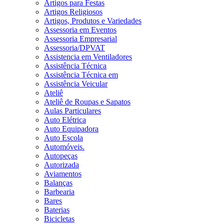
Artigos para Festas
Artigos Religiosos
Artigos, Produtos e Variedades
Assessoria em Eventos
Assessoria Empresarial
Assessoria/DPVAT
Assistencia em Ventiladores
Assistência Técnica
Assistência Técnica em
Assistência Veicular
Ateliê
Ateliê de Roupas e Sapatos
Aulas Particulares
Auto Elétrica
Auto Equipadora
Auto Escola
Automóveis.
Autopeças
Autorizada
Aviamentos
Balanças
Barbearia
Bares
Baterias
Bicicletas