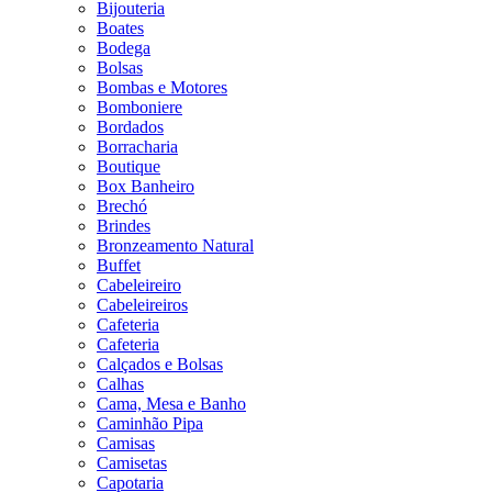
Bijouteria
Boates
Bodega
Bolsas
Bombas e Motores
Bomboniere
Bordados
Borracharia
Boutique
Box Banheiro
Brechó
Brindes
Bronzeamento Natural
Buffet
Cabeleireiro
Cabeleireiros
Cafeteria
Cafeteria
Calçados e Bolsas
Calhas
Cama, Mesa e Banho
Caminhão Pipa
Camisas
Camisetas
Capotaria