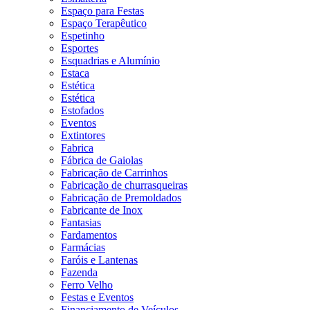
Espaço para Festas
Espaço Terapêutico
Espetinho
Esportes
Esquadrias e Alumínio
Estaca
Estética
Estética
Estofados
Eventos
Extintores
Fabrica
Fábrica de Gaiolas
Fabricação de Carrinhos
Fabricação de churrasqueiras
Fabricação de Premoldados
Fabricante de Inox
Fantasias
Fardamentos
Farmácias
Faróis e Lantenas
Fazenda
Ferro Velho
Festas e Eventos
Financiamento de Veículos