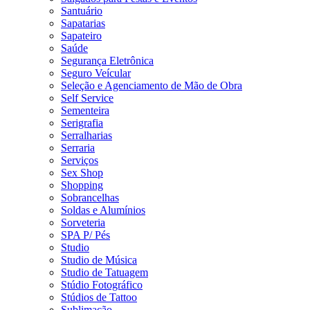
Santuário
Sapatarias
Sapateiro
Saúde
Segurança Eletrônica
Seguro Veícular
Seleção e Agenciamento de Mão de Obra
Self Service
Sementeira
Serigrafia
Serralharias
Serraria
Serviços
Sex Shop
Shopping
Sobrancelhas
Soldas e Alumínios
Sorveteria
SPA P/ Pés
Studio
Studio de Música
Studio de Tatuagem
Stúdio Fotográfico
Stúdios de Tattoo
Sublimação