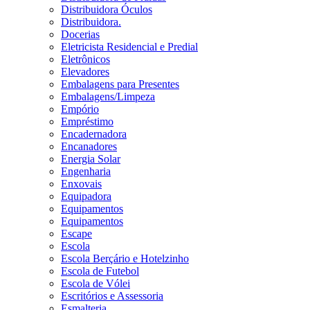
Distribuidora Óculos
Distribuidora.
Docerias
Eletricista Residencial e Predial
Eletrônicos
Elevadores
Embalagens para Presentes
Embalagens/Limpeza
Empório
Empréstimo
Encadernadora
Encanadores
Energia Solar
Engenharia
Enxovais
Equipadora
Equipamentos
Equipamentos
Escape
Escola
Escola Berçário e Hotelzinho
Escola de Futebol
Escola de Vólei
Escritórios e Assessoria
Esmalteria