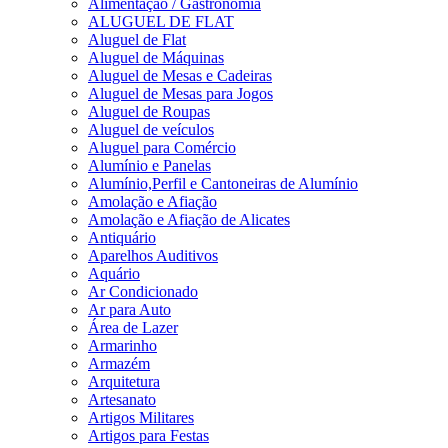
Alimentação / Gastronomia
ALUGUEL DE FLAT
Aluguel de Flat
Aluguel de Máquinas
Aluguel de Mesas e Cadeiras
Aluguel de Mesas para Jogos
Aluguel de Roupas
Aluguel de veículos
Aluguel para Comércio
Alumínio e Panelas
Alumínio,Perfil e Cantoneiras de Alumínio
Amolação e Afiação
Amolação e Afiação de Alicates
Antiquário
Aparelhos Auditivos
Aquário
Ar Condicionado
Ar para Auto
Área de Lazer
Armarinho
Armazém
Arquitetura
Artesanato
Artigos Militares
Artigos para Festas