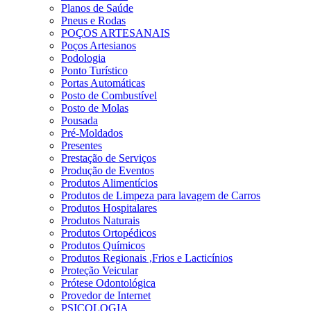
Planos de Saúde
Pneus e Rodas
POÇOS ARTESANAIS
Poços Artesianos
Podologia
Ponto Turístico
Portas Automáticas
Posto de Combustível
Posto de Molas
Pousada
Pré-Moldados
Presentes
Prestação de Serviços
Produção de Eventos
Produtos Alimentícios
Produtos de Limpeza para lavagem de Carros
Produtos Hospitalares
Produtos Naturais
Produtos Ortopédicos
Produtos Químicos
Produtos Regionais ,Frios e Lacticínios
Proteção Veicular
Prótese Odontológica
Provedor de Internet
PSICOLOGIA