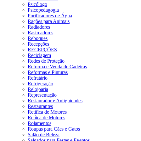
Psicólogo
Psicopedagogia
Purificadores de Água
Rações para Animais
Radiadores
Rastreadores
Reboques
Recepções
RECEPÇÕES
Reciclagem
Redes de Proteção
Reforma e Venda de Cadeiras
Reformas e Pinturas
Refratário
Refrigeração
Relojoaria
Representação
Restaurador e Antiguidades
Restaurantes
Retífica de Motores
Retíica de Motores
Rolamentos
Roupas para Cães e Gatos
Salão de Beleza
Salgados para Festas e Eventos