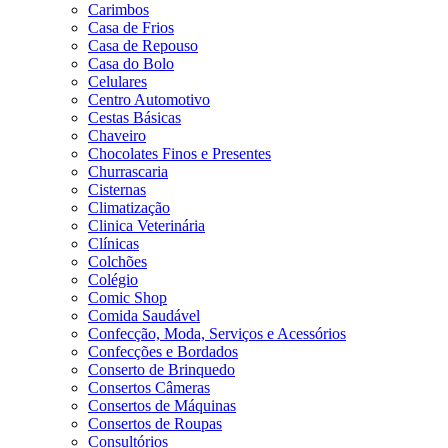
Carimbos
Casa de Frios
Casa de Repouso
Casa do Bolo
Celulares
Centro Automotivo
Cestas Básicas
Chaveiro
Chocolates Finos e Presentes
Churrascaria
Cisternas
Climatização
Clinica Veterinária
Clínicas
Colchões
Colégio
Comic Shop
Comida Saudável
Confecção, Moda, Serviços e Acessórios
Confecções e Bordados
Conserto de Brinquedo
Consertos Câmeras
Consertos de Máquinas
Consertos de Roupas
Consultórios