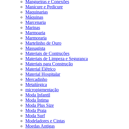
Mangueiras e Conexões
Manicure e Pedicure
Maquinarias
Máquinas
Marcenaria
Marinas
Marmoaria
Marmoraria
Martelinho de Ouro
Massagista
Materiais de Contruções
Materiais de Limpeza e Segurança
Materiais para Construção
Material Elétrico
Material Hospitalar
Mercadinho
Metalúrgica
micropigmentação
Moda Infantil
Moda Íntima
Moda Plus Size
Moda Praia
Moda Surf
Modeladores e Cintas
Moedas Antigas