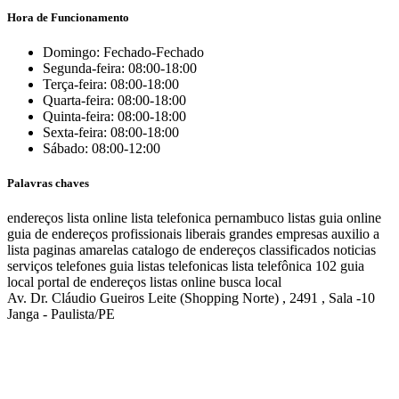
Hora de Funcionamento
Domingo: Fechado-Fechado
Segunda-feira: 08:00-18:00
Terça-feira: 08:00-18:00
Quarta-feira: 08:00-18:00
Quinta-feira: 08:00-18:00
Sexta-feira: 08:00-18:00
Sábado: 08:00-12:00
Palavras chaves
endereços
lista online
lista telefonica
pernambuco listas
guia online
guia de endereços
profissionais liberais
grandes empresas
auxilio a
lista
paginas amarelas
catalogo de endereços
classificados
noticias
serviços
telefones
guia
listas telefonicas
lista telefônica
102
guia
local
portal de endereços
listas online
busca local
Av. Dr. Cláudio Gueiros Leite (Shopping Norte) , 2491 , Sala -10
Janga - Paulista/PE