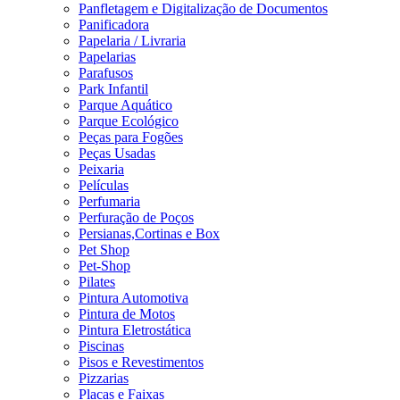
Panfletagem e Digitalização de Documentos
Panificadora
Papelaria / Livraria
Papelarias
Parafusos
Park Infantil
Parque Aquático
Parque Ecológico
Peças para Fogões
Peças Usadas
Peixaria
Películas
Perfumaria
Perfuração de Poços
Persianas,Cortinas e Box
Pet Shop
Pet-Shop
Pilates
Pintura Automotiva
Pintura de Motos
Pintura Eletrostática
Piscinas
Pisos e Revestimentos
Pizzarias
Placas e Faixas