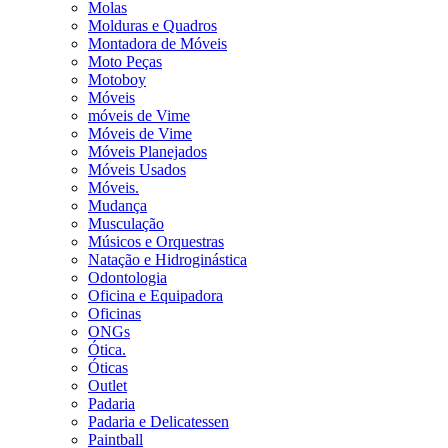
Molas
Molduras e Quadros
Montadora de Móveis
Moto Peças
Motoboy
Móveis
móveis de Vime
Móveis de Vime
Móveis Planejados
Móveis Usados
Móveis.
Mudança
Musculação
Músicos e Orquestras
Natação e Hidroginástica
Odontologia
Oficina e Equipadora
Oficinas
ONGs
Ótica.
Óticas
Outlet
Padaria
Padaria e Delicatessen
Paintball