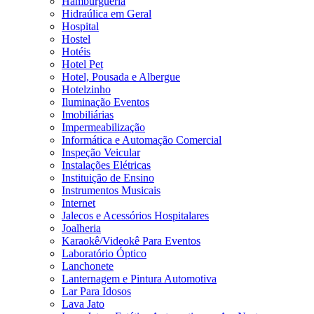
Hamburgueria
Hidraúlica em Geral
Hospital
Hostel
Hotéis
Hotel Pet
Hotel, Pousada e Albergue
Hotelzinho
Iluminação Eventos
Imobiliárias
Impermeabilização
Informática e Automação Comercial
Inspeção Veicular
Instalações Elétricas
Instituição de Ensino
Instrumentos Musicais
Internet
Jalecos e Acessórios Hospitalares
Joalheria
Karaokê/Videokê Para Eventos
Laboratório Óptico
Lanchonete
Lanternagem e Pintura Automotiva
Lar Para Idosos
Lava Jato