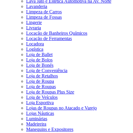
Lava Jato e Estética Automotiva na Av. Norte
Lavanderia
Limpeza de Carros
Limpeza de Fossas
Lingerie
Livraria
Locação de Banheiros Químicos
Locação de Ferramentas
Locadora
Logística
Loja de Ballet
Loja de Bolos
Loja de Bonés
Loja de Conveniência
Loja de Retalhos
Loja de Roupa
Loja de Roupas
Loja de Roupas Plus Size
Loja de Veículos
Loja Esportiva
Lojas de Roupas no Atacado e Varejo
Lojas Náuticas
Luminárias
Madeireira
Manequins e Expositores