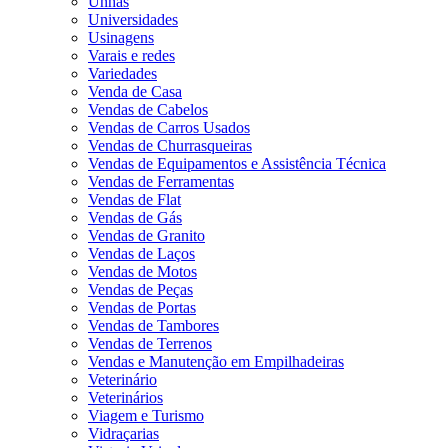
Unhas
Universidades
Usinagens
Varais e redes
Variedades
Venda de Casa
Vendas de Cabelos
Vendas de Carros Usados
Vendas de Churrasqueiras
Vendas de Equipamentos e Assistência Técnica
Vendas de Ferramentas
Vendas de Flat
Vendas de Gás
Vendas de Granito
Vendas de Laços
Vendas de Motos
Vendas de Peças
Vendas de Portas
Vendas de Tambores
Vendas de Terrenos
Vendas e Manutenção em Empilhadeiras
Veterinário
Veterinários
Viagem e Turismo
Vidraçarias