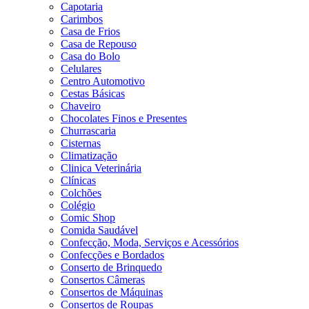
Capotaria
Carimbos
Casa de Frios
Casa de Repouso
Casa do Bolo
Celulares
Centro Automotivo
Cestas Básicas
Chaveiro
Chocolates Finos e Presentes
Churrascaria
Cisternas
Climatização
Clinica Veterinária
Clínicas
Colchões
Colégio
Comic Shop
Comida Saudável
Confecção, Moda, Serviços e Acessórios
Confecções e Bordados
Conserto de Brinquedo
Consertos Câmeras
Consertos de Máquinas
Consertos de Roupas