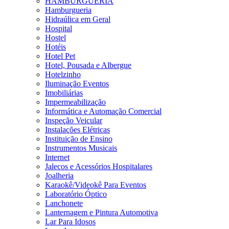
HAMBURGUERIA
Hamburgueria
Hidraúlica em Geral
Hospital
Hostel
Hotéis
Hotel Pet
Hotel, Pousada e Albergue
Hotelzinho
Iluminação Eventos
Imobiliárias
Impermeabilização
Informática e Automação Comercial
Inspeção Veicular
Instalações Elétricas
Instituição de Ensino
Instrumentos Musicais
Internet
Jalecos e Acessórios Hospitalares
Joalheria
Karaokê/Videokê Para Eventos
Laboratório Óptico
Lanchonete
Lanternagem e Pintura Automotiva
Lar Para Idosos