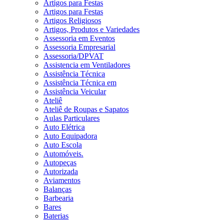
Artigos para Festas
Artigos para Festas
Artigos Religiosos
Artigos, Produtos e Variedades
Assessoria em Eventos
Assessoria Empresarial
Assessoria/DPVAT
Assistencia em Ventiladores
Assistência Técnica
Assistência Técnica em
Assistência Veicular
Ateliê
Ateliê de Roupas e Sapatos
Aulas Particulares
Auto Elétrica
Auto Equipadora
Auto Escola
Automóveis.
Autopeças
Autorizada
Aviamentos
Balanças
Barbearia
Bares
Baterias