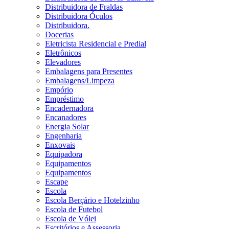
Distribuidora de Fraldas
Distribuidora Óculos
Distribuidora.
Docerias
Eletricista Residencial e Predial
Eletrônicos
Elevadores
Embalagens para Presentes
Embalagens/Limpeza
Empório
Empréstimo
Encadernadora
Encanadores
Energia Solar
Engenharia
Enxovais
Equipadora
Equipamentos
Equipamentos
Escape
Escola
Escola Berçário e Hotelzinho
Escola de Futebol
Escola de Vólei
Escritórios e Assessoria