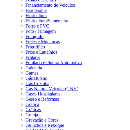
Financiamento de Veículos
Fisioterapia
Floricultura
Floricultura/Sementeira
Forro e PVC
Foto / Filmagem
Fotógrafo
Fretes e Mudanças
Frigorífico
Frios e Laticínios
Frutaria
Funilaria e Pintura Automotiva
Galeteria
Games
Gás Butano
Gás Cozinha
Gás Natural Veicular (GNV)
Gases Hospitalares
Gesso e Reformas
Gráfica
Gráficas
Granja
Gravação e Cores
Guinchos e Reboque