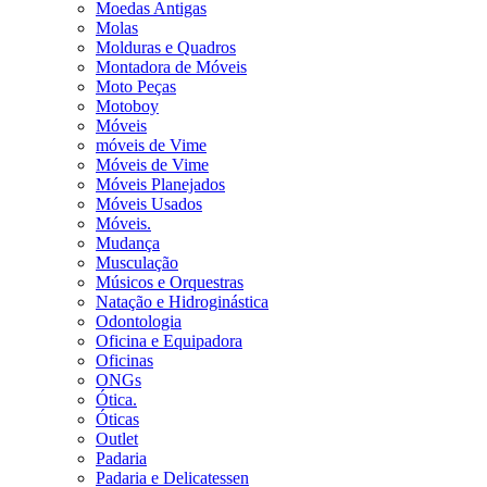
Moedas Antigas
Molas
Molduras e Quadros
Montadora de Móveis
Moto Peças
Motoboy
Móveis
móveis de Vime
Móveis de Vime
Móveis Planejados
Móveis Usados
Móveis.
Mudança
Musculação
Músicos e Orquestras
Natação e Hidroginástica
Odontologia
Oficina e Equipadora
Oficinas
ONGs
Ótica.
Óticas
Outlet
Padaria
Padaria e Delicatessen