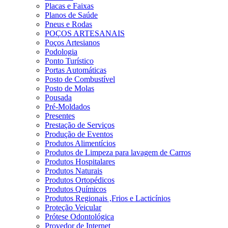
Placas e Faixas
Planos de Saúde
Pneus e Rodas
POÇOS ARTESANAIS
Poços Artesianos
Podologia
Ponto Turístico
Portas Automáticas
Posto de Combustível
Posto de Molas
Pousada
Pré-Moldados
Presentes
Prestação de Serviços
Produção de Eventos
Produtos Alimentícios
Produtos de Limpeza para lavagem de Carros
Produtos Hospitalares
Produtos Naturais
Produtos Ortopédicos
Produtos Químicos
Produtos Regionais ,Frios e Lacticínios
Proteção Veicular
Prótese Odontológica
Provedor de Internet