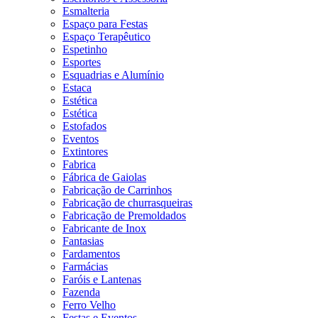
Esmalteria
Espaço para Festas
Espaço Terapêutico
Espetinho
Esportes
Esquadrias e Alumínio
Estaca
Estética
Estética
Estofados
Eventos
Extintores
Fabrica
Fábrica de Gaiolas
Fabricação de Carrinhos
Fabricação de churrasqueiras
Fabricação de Premoldados
Fabricante de Inox
Fantasias
Fardamentos
Farmácias
Faróis e Lantenas
Fazenda
Ferro Velho
Festas e Eventos