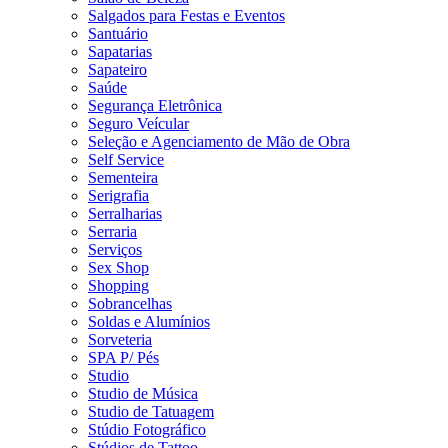
Salgados para Festas e Eventos
Santuário
Sapatarias
Sapateiro
Saúde
Segurança Eletrônica
Seguro Veícular
Seleção e Agenciamento de Mão de Obra
Self Service
Sementeira
Serigrafia
Serralharias
Serraria
Serviços
Sex Shop
Shopping
Sobrancelhas
Soldas e Alumínios
Sorveteria
SPA P/ Pés
Studio
Studio de Música
Studio de Tatuagem
Stúdio Fotográfico
Stúdios de Tattoo