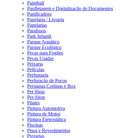
Paintball
Panfletagem e Digitalização de Documentos
Panificadora
Papelaria / Livraria
Papelarias
Parafusos
Park Infantil
Parque Aquático
Parque Ecológico
Peças para Fogões
Peças Usadas
Peixaria
Películas
Perfumaria
Perfuração de Poços
Persianas,Cortinas e Box
Pet Shop
Pet-Shop
Pilates
Pintura Automotiva
Pintura de Motos
Pintura Eletrostática
Piscinas
Pisos e Revestimentos
Pizzarias