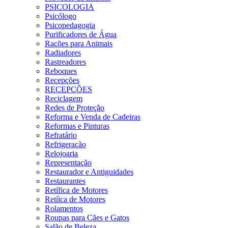
PSICOLOGIA
Psicólogo
Psicopedagogia
Purificadores de Água
Rações para Animais
Radiadores
Rastreadores
Reboques
Recepções
RECEPÇÕES
Reciclagem
Redes de Proteção
Reforma e Venda de Cadeiras
Reformas e Pinturas
Refratário
Refrigeração
Relojoaria
Representação
Restaurador e Antiguidades
Restaurantes
Retífica de Motores
Retíica de Motores
Rolamentos
Roupas para Cães e Gatos
Salão de Beleza