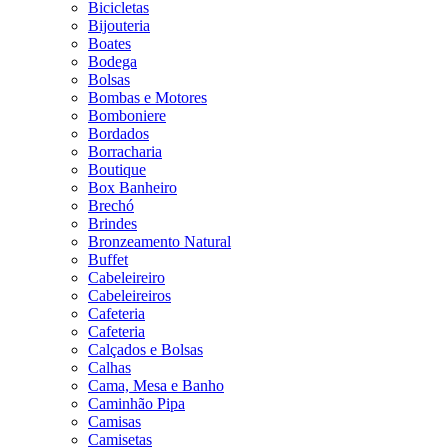
Bicicletas
Bijouteria
Boates
Bodega
Bolsas
Bombas e Motores
Bomboniere
Bordados
Borracharia
Boutique
Box Banheiro
Brechó
Brindes
Bronzeamento Natural
Buffet
Cabeleireiro
Cabeleireiros
Cafeteria
Cafeteria
Calçados e Bolsas
Calhas
Cama, Mesa e Banho
Caminhão Pipa
Camisas
Camisetas