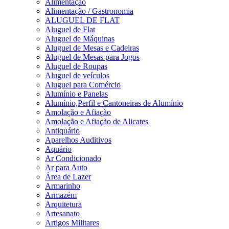
Alimentação
Alimentação / Gastronomia
ALUGUEL DE FLAT
Aluguel de Flat
Aluguel de Máquinas
Aluguel de Mesas e Cadeiras
Aluguel de Mesas para Jogos
Aluguel de Roupas
Aluguel de veículos
Aluguel para Comércio
Alumínio e Panelas
Alumínio,Perfil e Cantoneiras de Alumínio
Amolação e Afiação
Amolação e Afiação de Alicates
Antiquário
Aparelhos Auditivos
Aquário
Ar Condicionado
Ar para Auto
Área de Lazer
Armarinho
Armazém
Arquitetura
Artesanato
Artigos Militares