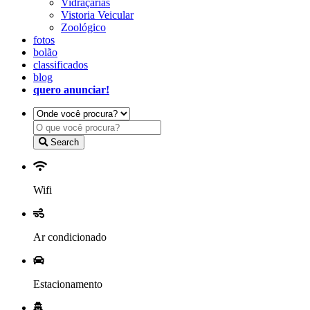
Vidraçarias
Vistoria Veicular
Zoológico
fotos
bolão
classificados
blog
quero anunciar!
Search
Wifi
Ar condicionado
Estacionamento