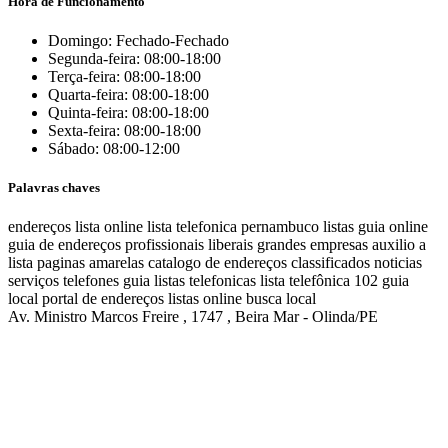
Hora de Funcionamento
Domingo: Fechado-Fechado
Segunda-feira: 08:00-18:00
Terça-feira: 08:00-18:00
Quarta-feira: 08:00-18:00
Quinta-feira: 08:00-18:00
Sexta-feira: 08:00-18:00
Sábado: 08:00-12:00
Palavras chaves
endereços
lista online
lista telefonica
pernambuco listas
guia online
guia de endereços
profissionais liberais
grandes empresas
auxilio a
lista
paginas amarelas
catalogo de endereços
classificados
noticias
serviços
telefones
guia
listas telefonicas
lista telefônica
102
guia
local
portal de endereços
listas online
busca local
Av. Ministro Marcos Freire , 1747 , Beira Mar - Olinda/PE