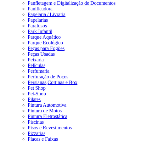
Panfletagem e Digitalização de Documentos
Panificadora
Papelaria / Livraria
Papelarias
Parafusos
Park Infantil
Parque Aquático
Parque Ecológico
Peças para Fogões
Peças Usadas
Peixaria
Películas
Perfumaria
Perfuração de Poços
Persianas,Cortinas e Box
Pet Shop
Pet-Shop
Pilates
Pintura Automotiva
Pintura de Motos
Pintura Eletrostática
Piscinas
Pisos e Revestimentos
Pizzarias
Placas e Faixas