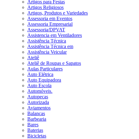
Artigos para Festas
Artigos Religiosos
Artigos, Produtos e Variedades
Assessoria em Eventos
Assessoria Empresarial
Assessoria/DPVAT
Assistencia em Ventiladores
Assistência Técnica
Assistência Técnica em
Assistência Veicular
Ateliê
Ateliê de Roupas e Sapatos
Aulas Particulares
Auto Elétrica
Auto Equipadora
Auto Escola
Automóveis.
Autopeças
Autorizada
Aviamentos
Balanças
Barbearia
Bares
Baterias
Bicicletas