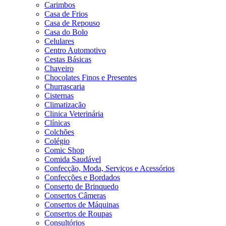
Carimbos
Casa de Frios
Casa de Repouso
Casa do Bolo
Celulares
Centro Automotivo
Cestas Básicas
Chaveiro
Chocolates Finos e Presentes
Churrascaria
Cisternas
Climatização
Clinica Veterinária
Clínicas
Colchões
Colégio
Comic Shop
Comida Saudável
Confecção, Moda, Serviços e Acessórios
Confecções e Bordados
Conserto de Brinquedo
Consertos Câmeras
Consertos de Máquinas
Consertos de Roupas
Consultórios