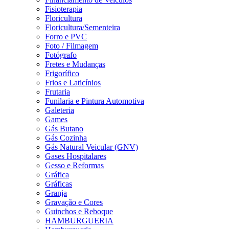
Fisioterapia
Floricultura
Floricultura/Sementeira
Forro e PVC
Foto / Filmagem
Fotógrafo
Fretes e Mudanças
Frigorífico
Frios e Laticínios
Frutaria
Funilaria e Pintura Automotiva
Galeteria
Games
Gás Butano
Gás Cozinha
Gás Natural Veicular (GNV)
Gases Hospitalares
Gesso e Reformas
Gráfica
Gráficas
Granja
Gravação e Cores
Guinchos e Reboque
HAMBURGUERIA