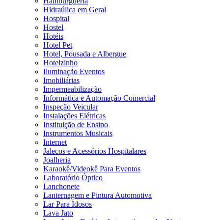
Hamburgueria
Hidraúlica em Geral
Hospital
Hostel
Hotéis
Hotel Pet
Hotel, Pousada e Albergue
Hotelzinho
Iluminação Eventos
Imobiliárias
Impermeabilização
Informática e Automação Comercial
Inspeção Veicular
Instalações Elétricas
Instituição de Ensino
Instrumentos Musicais
Internet
Jalecos e Acessórios Hospitalares
Joalheria
Karaokê/Videokê Para Eventos
Laboratório Óptico
Lanchonete
Lanternagem e Pintura Automotiva
Lar Para Idosos
Lava Jato