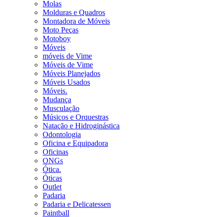
Molas
Molduras e Quadros
Montadora de Móveis
Moto Peças
Motoboy
Móveis
móveis de Vime
Móveis de Vime
Móveis Planejados
Móveis Usados
Móveis.
Mudança
Musculação
Músicos e Orquestras
Natação e Hidroginástica
Odontologia
Oficina e Equipadora
Oficinas
ONGs
Ótica.
Óticas
Outlet
Padaria
Padaria e Delicatessen
Paintball