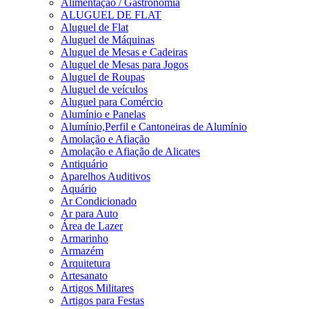
Alimentação / Gastronomia
ALUGUEL DE FLAT
Aluguel de Flat
Aluguel de Máquinas
Aluguel de Mesas e Cadeiras
Aluguel de Mesas para Jogos
Aluguel de Roupas
Aluguel de veículos
Aluguel para Comércio
Alumínio e Panelas
Alumínio,Perfil e Cantoneiras de Alumínio
Amolação e Afiação
Amolação e Afiação de Alicates
Antiquário
Aparelhos Auditivos
Aquário
Ar Condicionado
Ar para Auto
Área de Lazer
Armarinho
Armazém
Arquitetura
Artesanato
Artigos Militares
Artigos para Festas