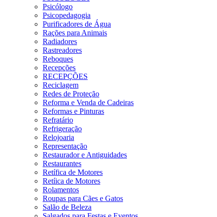
Psicólogo
Psicopedagogia
Purificadores de Água
Rações para Animais
Radiadores
Rastreadores
Reboques
Recepções
RECEPÇÕES
Reciclagem
Redes de Proteção
Reforma e Venda de Cadeiras
Reformas e Pinturas
Refratário
Refrigeração
Relojoaria
Representação
Restaurador e Antiguidades
Restaurantes
Retífica de Motores
Retíica de Motores
Rolamentos
Roupas para Cães e Gatos
Salão de Beleza
Salgados para Festas e Eventos