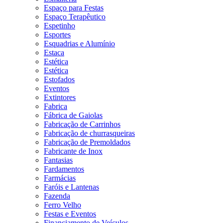
Espaço para Festas
Espaço Terapêutico
Espetinho
Esportes
Esquadrias e Alumínio
Estaca
Estética
Estética
Estofados
Eventos
Extintores
Fabrica
Fábrica de Gaiolas
Fabricação de Carrinhos
Fabricação de churrasqueiras
Fabricação de Premoldados
Fabricante de Inox
Fantasias
Fardamentos
Farmácias
Faróis e Lantenas
Fazenda
Ferro Velho
Festas e Eventos
Financiamento de Veículos