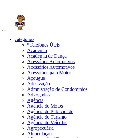
Toggle
navigation
categorias
*Telefones Úteis
Academia
Academia de Dança
Acessórios Automotivos
Acessórios Automotivos
Acessórios para Motos
Açougue
Adesivação
Admnistração de Condomínios
Advogados
Agência
Agência de Motos
Agência de Publicidade
Agência de Turismo
Agência de Veículos
Agropecuária
Alimentação