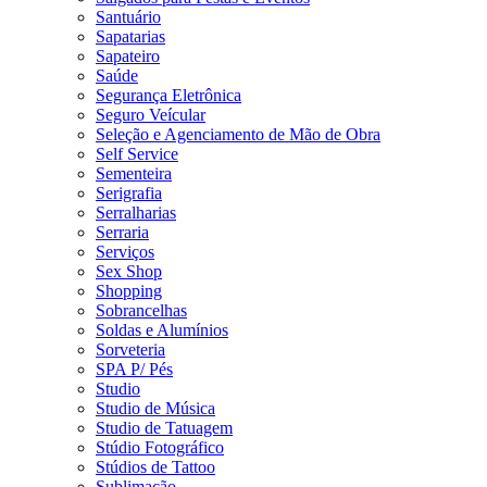
Santuário
Sapatarias
Sapateiro
Saúde
Segurança Eletrônica
Seguro Veícular
Seleção e Agenciamento de Mão de Obra
Self Service
Sementeira
Serigrafia
Serralharias
Serraria
Serviços
Sex Shop
Shopping
Sobrancelhas
Soldas e Alumínios
Sorveteria
SPA P/ Pés
Studio
Studio de Música
Studio de Tatuagem
Stúdio Fotográfico
Stúdios de Tattoo
Sublimação