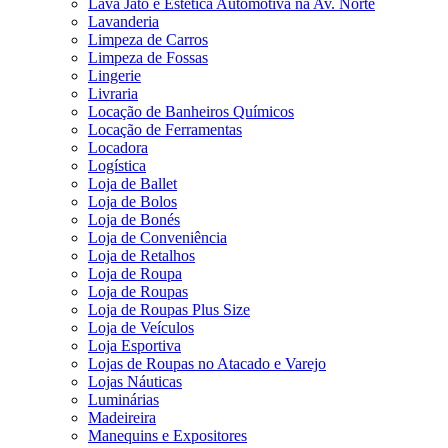
Lava Jato e Estética Automotiva na Av. Norte
Lavanderia
Limpeza de Carros
Limpeza de Fossas
Lingerie
Livraria
Locação de Banheiros Químicos
Locação de Ferramentas
Locadora
Logística
Loja de Ballet
Loja de Bolos
Loja de Bonés
Loja de Conveniência
Loja de Retalhos
Loja de Roupa
Loja de Roupas
Loja de Roupas Plus Size
Loja de Veículos
Loja Esportiva
Lojas de Roupas no Atacado e Varejo
Lojas Náuticas
Luminárias
Madeireira
Manequins e Expositores