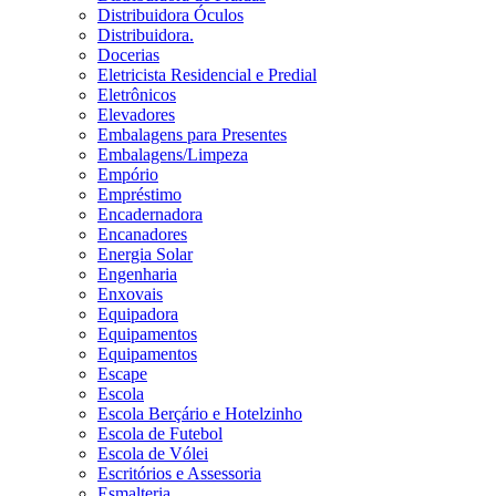
Distribuidora Óculos
Distribuidora.
Docerias
Eletricista Residencial e Predial
Eletrônicos
Elevadores
Embalagens para Presentes
Embalagens/Limpeza
Empório
Empréstimo
Encadernadora
Encanadores
Energia Solar
Engenharia
Enxovais
Equipadora
Equipamentos
Equipamentos
Escape
Escola
Escola Berçário e Hotelzinho
Escola de Futebol
Escola de Vólei
Escritórios e Assessoria
Esmalteria