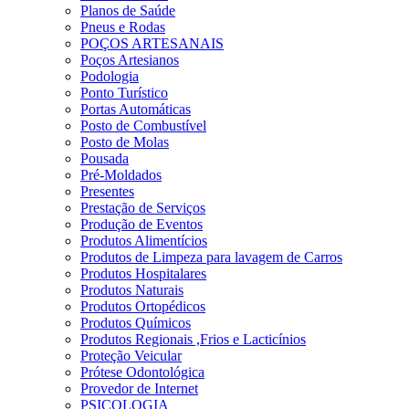
Planos de Saúde
Pneus e Rodas
POÇOS ARTESANAIS
Poços Artesianos
Podologia
Ponto Turístico
Portas Automáticas
Posto de Combustível
Posto de Molas
Pousada
Pré-Moldados
Presentes
Prestação de Serviços
Produção de Eventos
Produtos Alimentícios
Produtos de Limpeza para lavagem de Carros
Produtos Hospitalares
Produtos Naturais
Produtos Ortopédicos
Produtos Químicos
Produtos Regionais ,Frios e Lacticínios
Proteção Veicular
Prótese Odontológica
Provedor de Internet
PSICOLOGIA