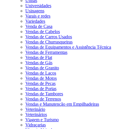
Unhas
Universidades
Usinagens
Varais e redes
Variedades
Venda de Casa
Vendas de Cabelos
Vendas de Carros Usados
Vendas de Churrasqueiras
Vendas de Equipamentos e Assistência Técnica
Vendas de Ferramentas
Vendas de Flat
Vendas de Gás
Vendas de Granito
Vendas de Laços
Vendas de Motos
Vendas de Peças
Vendas de Portas
Vendas de Tambores
Vendas de Terrenos
Vendas e Manutenção em Empilhadeiras
Veterinário
Veterinários
Viagem e Turismo
Vidraçarias