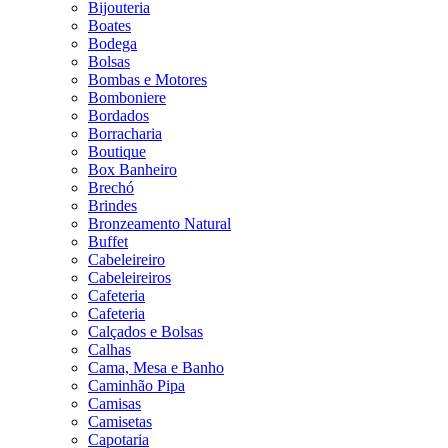
Bijouteria
Boates
Bodega
Bolsas
Bombas e Motores
Bomboniere
Bordados
Borracharia
Boutique
Box Banheiro
Brechó
Brindes
Bronzeamento Natural
Buffet
Cabeleireiro
Cabeleireiros
Cafeteria
Cafeteria
Calçados e Bolsas
Calhas
Cama, Mesa e Banho
Caminhão Pipa
Camisas
Camisetas
Capotaria