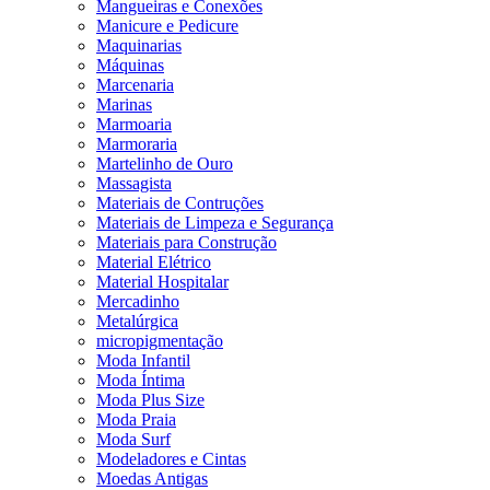
Mangueiras e Conexões
Manicure e Pedicure
Maquinarias
Máquinas
Marcenaria
Marinas
Marmoaria
Marmoraria
Martelinho de Ouro
Massagista
Materiais de Contruções
Materiais de Limpeza e Segurança
Materiais para Construção
Material Elétrico
Material Hospitalar
Mercadinho
Metalúrgica
micropigmentação
Moda Infantil
Moda Íntima
Moda Plus Size
Moda Praia
Moda Surf
Modeladores e Cintas
Moedas Antigas