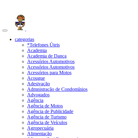
Toggle
navigation
categorias
*Telefones Úteis
Academia
Academia de Dança
Acessórios Automotivos
Acessórios Automotivos
Acessórios para Motos
Açougue
Adesivação
Admnistração de Condomínios
Advogados
Agência
Agência de Motos
Agência de Publicidade
Agência de Turismo
Agência de Veículos
Agropecuária
Alimentação