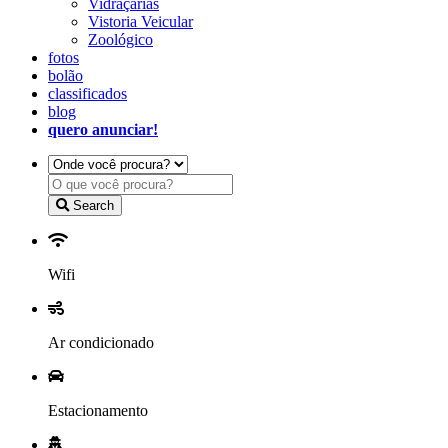
Vidraçarias
Vistoria Veicular
Zoológico
fotos
bolão
classificados
blog
quero anunciar!
Search
Wifi
Ar condicionado
Estacionamento