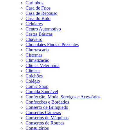
Carimbos
Casa de Frios
Casa de Repouso
Casa do Bolo
Celulares
Centro Automotivo
Cestas Básicas
Chaveiro
Chocolates Finos e Presentes
Churrascaria
Cisternas
Climatização
Clinica Veterinária
Clínicas
Colchões
Colégio
Comic Shop
Comida Saudável
Confecção, Moda, Serviços e Acessórios
Confecções e Bordados
Conserto de Brinquedo
Consertos Câmeras
Consertos de Máquinas
Consertos de Roupas
Consultórios