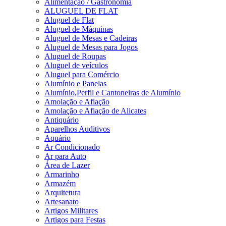
Alimentação / Gastronomia
ALUGUEL DE FLAT
Aluguel de Flat
Aluguel de Máquinas
Aluguel de Mesas e Cadeiras
Aluguel de Mesas para Jogos
Aluguel de Roupas
Aluguel de veículos
Aluguel para Comércio
Alumínio e Panelas
Alumínio,Perfil e Cantoneiras de Alumínio
Amolação e Afiação
Amolação e Afiação de Alicates
Antiquário
Aparelhos Auditivos
Aquário
Ar Condicionado
Ar para Auto
Área de Lazer
Armarinho
Armazém
Arquitetura
Artesanato
Artigos Militares
Artigos para Festas