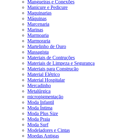
Mangueiras e Conexões
Manicure e Pedicure
Maquinarias
Máquinas
Marcenaria
Marinas
Marmoaria
Marmoraria
Martelinho de Ouro
Massagista
Materiais de Contruções
Materiais de Limpeza e Segurança
Materiais para Construção
Material Elétrico
Material Hospitalar
Mercadinho
Metalúrgica
micropigmentação
Moda Infantil
Moda Íntima
Moda Plus Size
Moda Praia
Moda Surf
Modeladores e Cintas
Moedas Antigas