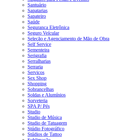
Santuário
Sapatarias
Sapateiro
Saúde
Segurança Eletrônica
Seguro Veícular
Seleção e Agenciamento de Mão de Obra
Self Service
Sementeira
Serigrafia
Serralharias
Serraria
Serviços
Sex Shop
Shopping
Sobrancelhas
Soldas e Alumínios
Sorveteria
SPA P/ Pés
Studio
Studio de Música
Studio de Tatuagem
Stúdio Fotográfico
Stúdios de Tattoo
Sublimação