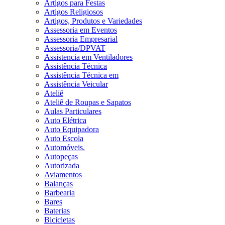
Artigos para Festas
Artigos Religiosos
Artigos, Produtos e Variedades
Assessoria em Eventos
Assessoria Empresarial
Assessoria/DPVAT
Assistencia em Ventiladores
Assistência Técnica
Assistência Técnica em
Assistência Veicular
Ateliê
Ateliê de Roupas e Sapatos
Aulas Particulares
Auto Elétrica
Auto Equipadora
Auto Escola
Automóveis.
Autopeças
Autorizada
Aviamentos
Balanças
Barbearia
Bares
Baterias
Bicicletas