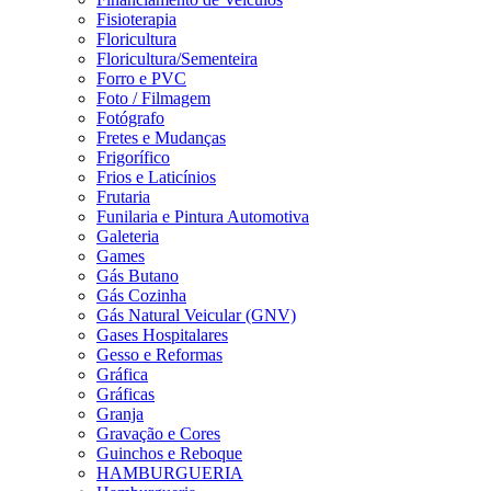
Fisioterapia
Floricultura
Floricultura/Sementeira
Forro e PVC
Foto / Filmagem
Fotógrafo
Fretes e Mudanças
Frigorífico
Frios e Laticínios
Frutaria
Funilaria e Pintura Automotiva
Galeteria
Games
Gás Butano
Gás Cozinha
Gás Natural Veicular (GNV)
Gases Hospitalares
Gesso e Reformas
Gráfica
Gráficas
Granja
Gravação e Cores
Guinchos e Reboque
HAMBURGUERIA