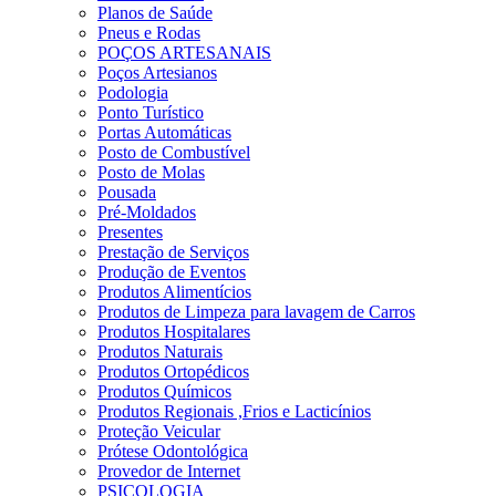
Planos de Saúde
Pneus e Rodas
POÇOS ARTESANAIS
Poços Artesianos
Podologia
Ponto Turístico
Portas Automáticas
Posto de Combustível
Posto de Molas
Pousada
Pré-Moldados
Presentes
Prestação de Serviços
Produção de Eventos
Produtos Alimentícios
Produtos de Limpeza para lavagem de Carros
Produtos Hospitalares
Produtos Naturais
Produtos Ortopédicos
Produtos Químicos
Produtos Regionais ,Frios e Lacticínios
Proteção Veicular
Prótese Odontológica
Provedor de Internet
PSICOLOGIA