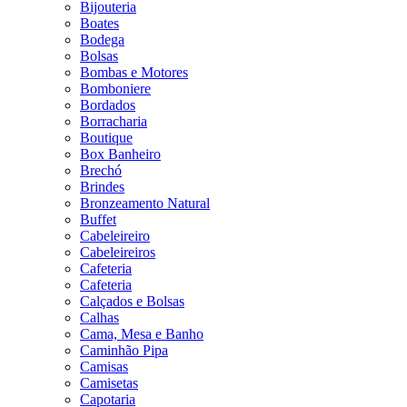
Bijouteria
Boates
Bodega
Bolsas
Bombas e Motores
Bomboniere
Bordados
Borracharia
Boutique
Box Banheiro
Brechó
Brindes
Bronzeamento Natural
Buffet
Cabeleireiro
Cabeleireiros
Cafeteria
Cafeteria
Calçados e Bolsas
Calhas
Cama, Mesa e Banho
Caminhão Pipa
Camisas
Camisetas
Capotaria