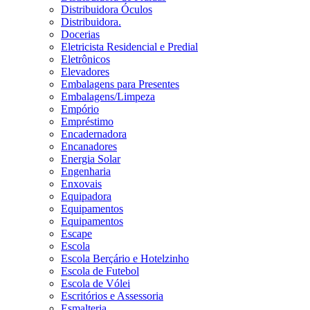
Distribuidora Óculos
Distribuidora.
Docerias
Eletricista Residencial e Predial
Eletrônicos
Elevadores
Embalagens para Presentes
Embalagens/Limpeza
Empório
Empréstimo
Encadernadora
Encanadores
Energia Solar
Engenharia
Enxovais
Equipadora
Equipamentos
Equipamentos
Escape
Escola
Escola Berçário e Hotelzinho
Escola de Futebol
Escola de Vólei
Escritórios e Assessoria
Esmalteria