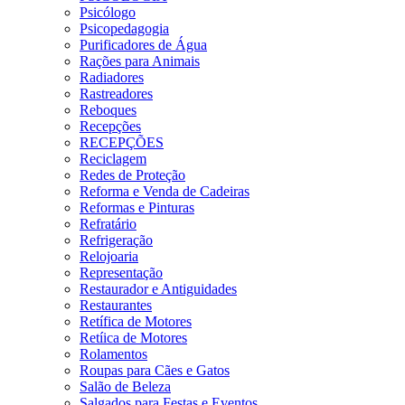
Psicólogo
Psicopedagogia
Purificadores de Água
Rações para Animais
Radiadores
Rastreadores
Reboques
Recepções
RECEPÇÕES
Reciclagem
Redes de Proteção
Reforma e Venda de Cadeiras
Reformas e Pinturas
Refratário
Refrigeração
Relojoaria
Representação
Restaurador e Antiguidades
Restaurantes
Retífica de Motores
Retíica de Motores
Rolamentos
Roupas para Cães e Gatos
Salão de Beleza
Salgados para Festas e Eventos