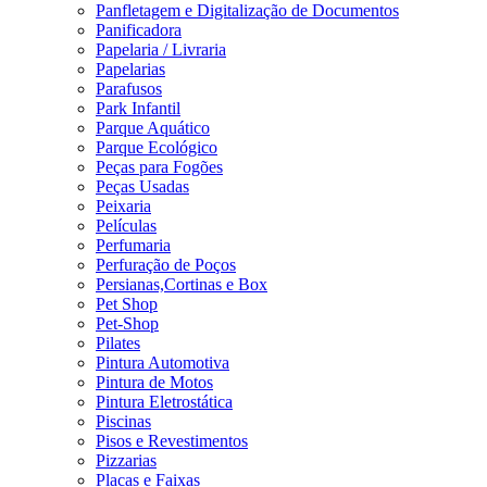
Panfletagem e Digitalização de Documentos
Panificadora
Papelaria / Livraria
Papelarias
Parafusos
Park Infantil
Parque Aquático
Parque Ecológico
Peças para Fogões
Peças Usadas
Peixaria
Películas
Perfumaria
Perfuração de Poços
Persianas,Cortinas e Box
Pet Shop
Pet-Shop
Pilates
Pintura Automotiva
Pintura de Motos
Pintura Eletrostática
Piscinas
Pisos e Revestimentos
Pizzarias
Placas e Faixas