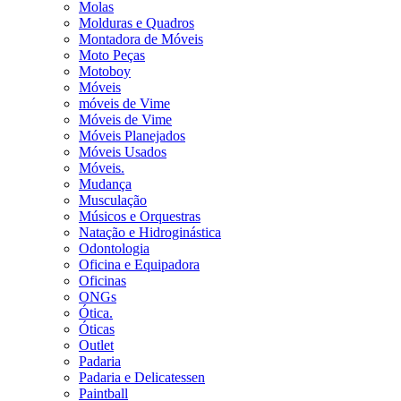
Molas
Molduras e Quadros
Montadora de Móveis
Moto Peças
Motoboy
Móveis
móveis de Vime
Móveis de Vime
Móveis Planejados
Móveis Usados
Móveis.
Mudança
Musculação
Músicos e Orquestras
Natação e Hidroginástica
Odontologia
Oficina e Equipadora
Oficinas
ONGs
Ótica.
Óticas
Outlet
Padaria
Padaria e Delicatessen
Paintball