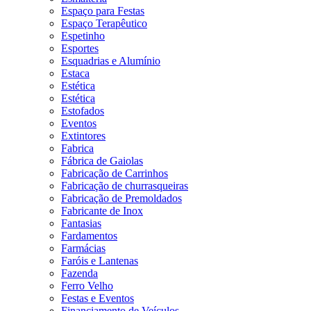
Espaço para Festas
Espaço Terapêutico
Espetinho
Esportes
Esquadrias e Alumínio
Estaca
Estética
Estética
Estofados
Eventos
Extintores
Fabrica
Fábrica de Gaiolas
Fabricação de Carrinhos
Fabricação de churrasqueiras
Fabricação de Premoldados
Fabricante de Inox
Fantasias
Fardamentos
Farmácias
Faróis e Lantenas
Fazenda
Ferro Velho
Festas e Eventos
Financiamento de Veículos