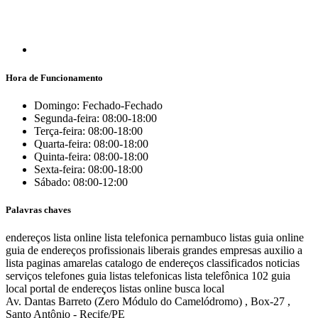
Hora de Funcionamento
Domingo: Fechado-Fechado
Segunda-feira: 08:00-18:00
Terça-feira: 08:00-18:00
Quarta-feira: 08:00-18:00
Quinta-feira: 08:00-18:00
Sexta-feira: 08:00-18:00
Sábado: 08:00-12:00
Palavras chaves
endereços
lista online
lista telefonica
pernambuco listas
guia online
guia de endereços
profissionais liberais
grandes empresas
auxilio a
lista
paginas amarelas
catalogo de endereços
classificados
noticias
serviços
telefones
guia
listas telefonicas
lista telefônica
102
guia
local
portal de endereços
listas online
busca local
Av. Dantas Barreto (Zero Módulo do Camelódromo) , Box-27 ,
Santo Antônio - Recife/PE