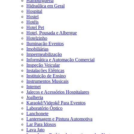
Hamburgueria
Hidraúlica em Geral
Hospital
Hostel
Hotéis
Hotel Pet
Hotel, Pousada e Albergue
Hotelzinho
Iluminação Eventos
Imobiliárias
Impermeabilização
Informática e Automação Comercial
Inspeção Veicular
Instalações Elétricas
Instituição de Ensino
Instrumentos Musicais
Internet
Jalecos e Acessórios Hospitalares
Joalheria
Karaokê/Videokê Para Eventos
Laboratório Óptico
Lanchonete
Lanternagem e Pintura Automotiva
Lar Para Idosos
Lava Jato