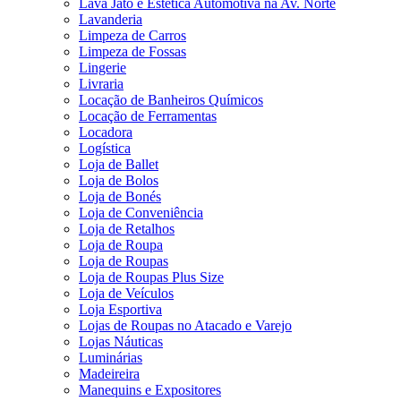
Lava Jato e Estética Automotiva na Av. Norte
Lavanderia
Limpeza de Carros
Limpeza de Fossas
Lingerie
Livraria
Locação de Banheiros Químicos
Locação de Ferramentas
Locadora
Logística
Loja de Ballet
Loja de Bolos
Loja de Bonés
Loja de Conveniência
Loja de Retalhos
Loja de Roupa
Loja de Roupas
Loja de Roupas Plus Size
Loja de Veículos
Loja Esportiva
Lojas de Roupas no Atacado e Varejo
Lojas Náuticas
Luminárias
Madeireira
Manequins e Expositores