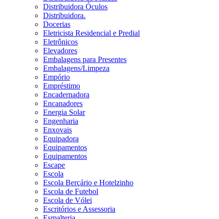
Distribuidora Óculos
Distribuidora.
Docerias
Eletricista Residencial e Predial
Eletrônicos
Elevadores
Embalagens para Presentes
Embalagens/Limpeza
Empório
Empréstimo
Encadernadora
Encanadores
Energia Solar
Engenharia
Enxovais
Equipadora
Equipamentos
Equipamentos
Escape
Escola
Escola Berçário e Hotelzinho
Escola de Futebol
Escola de Vólei
Escritórios e Assessoria
Esmalteria