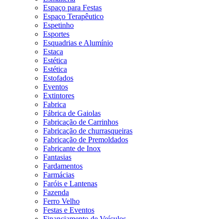
Espaço para Festas
Espaço Terapêutico
Espetinho
Esportes
Esquadrias e Alumínio
Estaca
Estética
Estética
Estofados
Eventos
Extintores
Fabrica
Fábrica de Gaiolas
Fabricação de Carrinhos
Fabricação de churrasqueiras
Fabricação de Premoldados
Fabricante de Inox
Fantasias
Fardamentos
Farmácias
Faróis e Lantenas
Fazenda
Ferro Velho
Festas e Eventos
Financiamento de Veículos