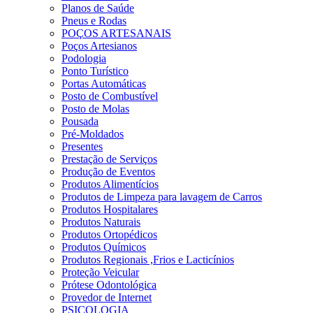
Planos de Saúde
Pneus e Rodas
POÇOS ARTESANAIS
Poços Artesianos
Podologia
Ponto Turístico
Portas Automáticas
Posto de Combustível
Posto de Molas
Pousada
Pré-Moldados
Presentes
Prestação de Serviços
Produção de Eventos
Produtos Alimentícios
Produtos de Limpeza para lavagem de Carros
Produtos Hospitalares
Produtos Naturais
Produtos Ortopédicos
Produtos Químicos
Produtos Regionais ,Frios e Lacticínios
Proteção Veicular
Prótese Odontológica
Provedor de Internet
PSICOLOGIA