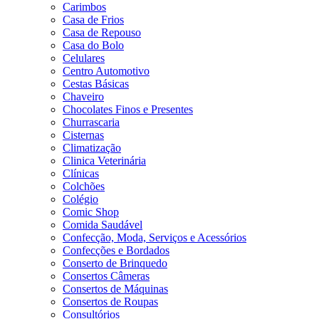
Carimbos
Casa de Frios
Casa de Repouso
Casa do Bolo
Celulares
Centro Automotivo
Cestas Básicas
Chaveiro
Chocolates Finos e Presentes
Churrascaria
Cisternas
Climatização
Clinica Veterinária
Clínicas
Colchões
Colégio
Comic Shop
Comida Saudável
Confecção, Moda, Serviços e Acessórios
Confecções e Bordados
Conserto de Brinquedo
Consertos Câmeras
Consertos de Máquinas
Consertos de Roupas
Consultórios