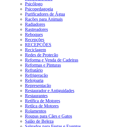
Psicólogo
Psicopedagogia
Purificadores de Água
Rações para Animais
Radiadores
Rastreadores
Reboques
Recepções
RECEPÇÕES
Reciclagem
Redes de Proteção
Reforma e Venda de Cadeiras
Reformas e Pinturas
Refratário
Refrigeração
Relojoaria
Representação
Restaurador e Antiguidades
Restaurantes
Retífica de Motores
Retíica de Motores
Rolamentos
Roupas para Cães e Gatos
Salão de Beleza
Salgados para Festas e Eventos