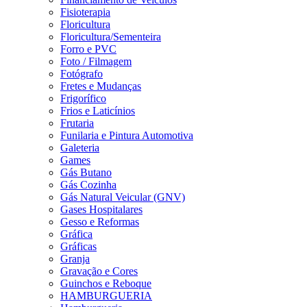
Fisioterapia
Floricultura
Floricultura/Sementeira
Forro e PVC
Foto / Filmagem
Fotógrafo
Fretes e Mudanças
Frigorífico
Frios e Laticínios
Frutaria
Funilaria e Pintura Automotiva
Galeteria
Games
Gás Butano
Gás Cozinha
Gás Natural Veicular (GNV)
Gases Hospitalares
Gesso e Reformas
Gráfica
Gráficas
Granja
Gravação e Cores
Guinchos e Reboque
HAMBURGUERIA