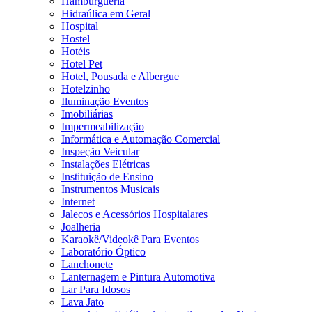
Hamburgueria
Hidraúlica em Geral
Hospital
Hostel
Hotéis
Hotel Pet
Hotel, Pousada e Albergue
Hotelzinho
Iluminação Eventos
Imobiliárias
Impermeabilização
Informática e Automação Comercial
Inspeção Veicular
Instalações Elétricas
Instituição de Ensino
Instrumentos Musicais
Internet
Jalecos e Acessórios Hospitalares
Joalheria
Karaokê/Videokê Para Eventos
Laboratório Óptico
Lanchonete
Lanternagem e Pintura Automotiva
Lar Para Idosos
Lava Jato