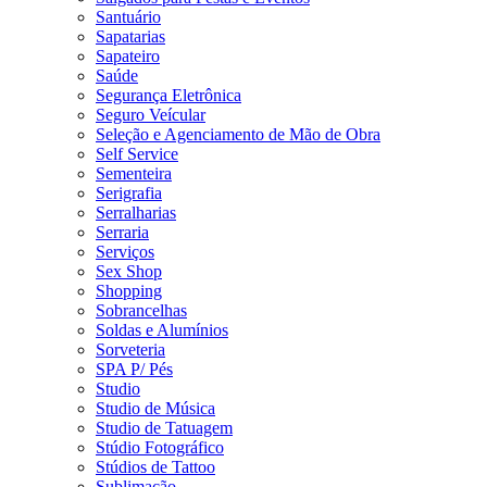
Santuário
Sapatarias
Sapateiro
Saúde
Segurança Eletrônica
Seguro Veícular
Seleção e Agenciamento de Mão de Obra
Self Service
Sementeira
Serigrafia
Serralharias
Serraria
Serviços
Sex Shop
Shopping
Sobrancelhas
Soldas e Alumínios
Sorveteria
SPA P/ Pés
Studio
Studio de Música
Studio de Tatuagem
Stúdio Fotográfico
Stúdios de Tattoo
Sublimação