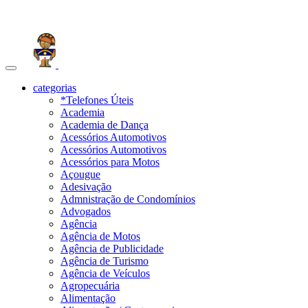
Toggle
navigation
categorias
*Telefones Úteis
Academia
Academia de Dança
Acessórios Automotivos
Acessórios Automotivos
Acessórios para Motos
Açougue
Adesivação
Admnistração de Condomínios
Advogados
Agência
Agência de Motos
Agência de Publicidade
Agência de Turismo
Agência de Veículos
Agropecuária
Alimentação