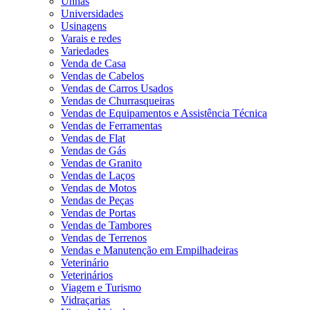
Unhas
Universidades
Usinagens
Varais e redes
Variedades
Venda de Casa
Vendas de Cabelos
Vendas de Carros Usados
Vendas de Churrasqueiras
Vendas de Equipamentos e Assistência Técnica
Vendas de Ferramentas
Vendas de Flat
Vendas de Gás
Vendas de Granito
Vendas de Laços
Vendas de Motos
Vendas de Peças
Vendas de Portas
Vendas de Tambores
Vendas de Terrenos
Vendas e Manutenção em Empilhadeiras
Veterinário
Veterinários
Viagem e Turismo
Vidraçarias