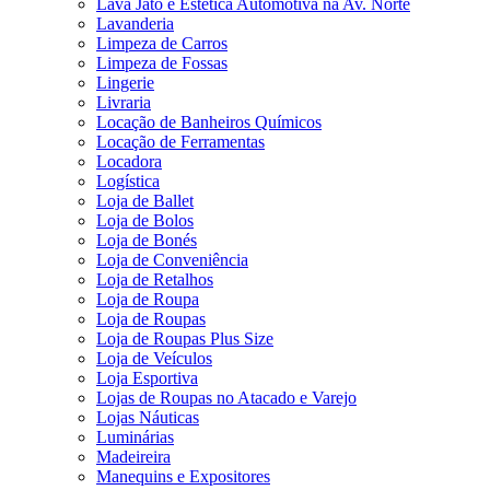
Lava Jato e Estética Automotiva na Av. Norte
Lavanderia
Limpeza de Carros
Limpeza de Fossas
Lingerie
Livraria
Locação de Banheiros Químicos
Locação de Ferramentas
Locadora
Logística
Loja de Ballet
Loja de Bolos
Loja de Bonés
Loja de Conveniência
Loja de Retalhos
Loja de Roupa
Loja de Roupas
Loja de Roupas Plus Size
Loja de Veículos
Loja Esportiva
Lojas de Roupas no Atacado e Varejo
Lojas Náuticas
Luminárias
Madeireira
Manequins e Expositores