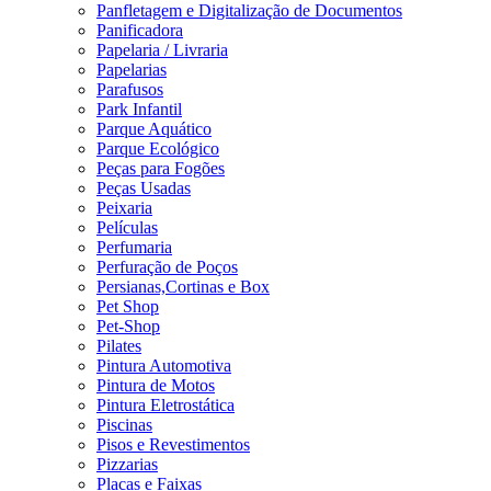
Panfletagem e Digitalização de Documentos
Panificadora
Papelaria / Livraria
Papelarias
Parafusos
Park Infantil
Parque Aquático
Parque Ecológico
Peças para Fogões
Peças Usadas
Peixaria
Películas
Perfumaria
Perfuração de Poços
Persianas,Cortinas e Box
Pet Shop
Pet-Shop
Pilates
Pintura Automotiva
Pintura de Motos
Pintura Eletrostática
Piscinas
Pisos e Revestimentos
Pizzarias
Placas e Faixas