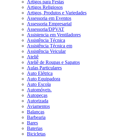
Artigos para Festas
Artigos Religiosos
Artigos, Produtos e Variedades
Assessoria em Eventos
Assessoria Empresarial
Assessoria/DPVAT
Assistencia em Ventiladores
Assistência Técnica
Assistência Técnica em
Assistência Veicular
Ateliê
Ateliê de Roupas e Sapatos
Aulas Particulares
Auto Elétrica
Auto Equipadora
Auto Escola
Automóveis.
Autopeças
Autorizada
Aviamentos
Balanças
Barbearia
Bares
Baterias
Bicicletas