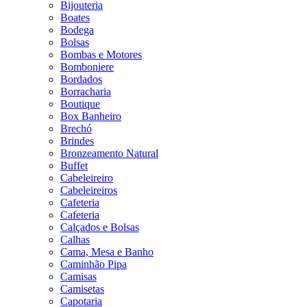
Bijouteria
Boates
Bodega
Bolsas
Bombas e Motores
Bomboniere
Bordados
Borracharia
Boutique
Box Banheiro
Brechó
Brindes
Bronzeamento Natural
Buffet
Cabeleireiro
Cabeleireiros
Cafeteria
Cafeteria
Calçados e Bolsas
Calhas
Cama, Mesa e Banho
Caminhão Pipa
Camisas
Camisetas
Capotaria