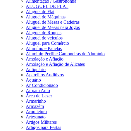
Alimentação / Gastronomia
ALUGUEL DE FLAT
Aluguel de Flat
Aluguel de Máquinas
Aluguel de Mesas e Cadeiras
Aluguel de Mesas para Jogos
Aluguel de Roupas
Aluguel de veículos
Aluguel para Comércio
Alumínio e Panelas
Alumínio,Perfil e Cantoneiras de Alumínio
Amolação e Afiação
Amolação e Afiação de Alicates
Antiquário
Aparelhos Auditivos
Aquário
Ar Condicionado
Ar para Auto
Área de Lazer
Armarinho
Armazém
Arquitetura
Artesanato
Artigos Militares
Artigos para Festas