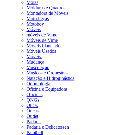
Molas
Molduras e Quadros
Montadora de Móveis
Moto Peças
Motoboy
Móveis
móveis de Vime
Móveis de Vime
Móveis Planejados
Móveis Usados
Móveis.
Mudança
Musculação
Músicos e Orquestras
Natação e Hidroginástica
Odontologia
Oficina e Equipadora
Oficinas
ONGs
Ótica.
Óticas
Outlet
Padaria
Padaria e Delicatessen
Paintball