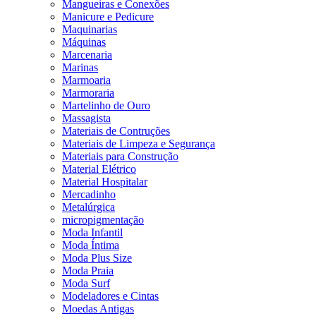
Mangueiras e Conexões
Manicure e Pedicure
Maquinarias
Máquinas
Marcenaria
Marinas
Marmoaria
Marmoraria
Martelinho de Ouro
Massagista
Materiais de Contruções
Materiais de Limpeza e Segurança
Materiais para Construção
Material Elétrico
Material Hospitalar
Mercadinho
Metalúrgica
micropigmentação
Moda Infantil
Moda Íntima
Moda Plus Size
Moda Praia
Moda Surf
Modeladores e Cintas
Moedas Antigas