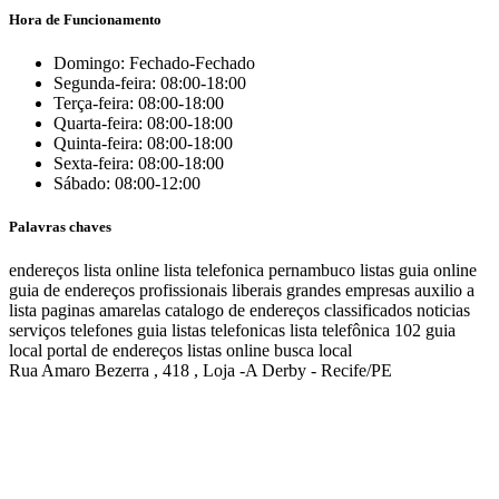
Hora de Funcionamento
Domingo: Fechado-Fechado
Segunda-feira: 08:00-18:00
Terça-feira: 08:00-18:00
Quarta-feira: 08:00-18:00
Quinta-feira: 08:00-18:00
Sexta-feira: 08:00-18:00
Sábado: 08:00-12:00
Palavras chaves
endereços
lista online
lista telefonica
pernambuco listas
guia online
guia de endereços
profissionais liberais
grandes empresas
auxilio a
lista
paginas amarelas
catalogo de endereços
classificados
noticias
serviços
telefones
guia
listas telefonicas
lista telefônica
102
guia
local
portal de endereços
listas online
busca local
Rua Amaro Bezerra , 418 , Loja -A Derby - Recife/PE