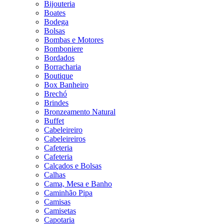
Bijouteria
Boates
Bodega
Bolsas
Bombas e Motores
Bomboniere
Bordados
Borracharia
Boutique
Box Banheiro
Brechó
Brindes
Bronzeamento Natural
Buffet
Cabeleireiro
Cabeleireiros
Cafeteria
Cafeteria
Calçados e Bolsas
Calhas
Cama, Mesa e Banho
Caminhão Pipa
Camisas
Camisetas
Capotaria