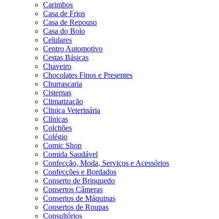
Carimbos
Casa de Frios
Casa de Repouso
Casa do Bolo
Celulares
Centro Automotivo
Cestas Básicas
Chaveiro
Chocolates Finos e Presentes
Churrascaria
Cisternas
Climatização
Clinica Veterinária
Clínicas
Colchões
Colégio
Comic Shop
Comida Saudável
Confecção, Moda, Serviços e Acessórios
Confecções e Bordados
Conserto de Brinquedo
Consertos Câmeras
Consertos de Máquinas
Consertos de Roupas
Consultórios