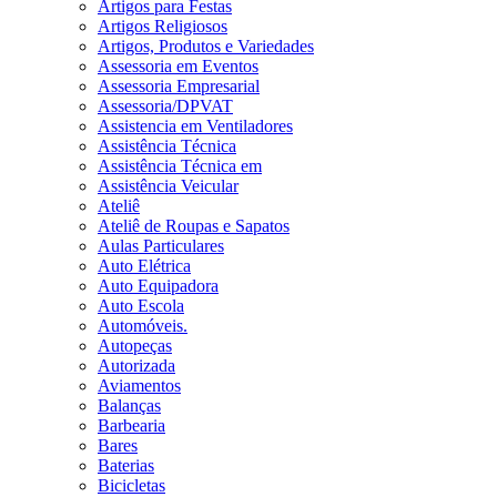
Artigos para Festas
Artigos Religiosos
Artigos, Produtos e Variedades
Assessoria em Eventos
Assessoria Empresarial
Assessoria/DPVAT
Assistencia em Ventiladores
Assistência Técnica
Assistência Técnica em
Assistência Veicular
Ateliê
Ateliê de Roupas e Sapatos
Aulas Particulares
Auto Elétrica
Auto Equipadora
Auto Escola
Automóveis.
Autopeças
Autorizada
Aviamentos
Balanças
Barbearia
Bares
Baterias
Bicicletas