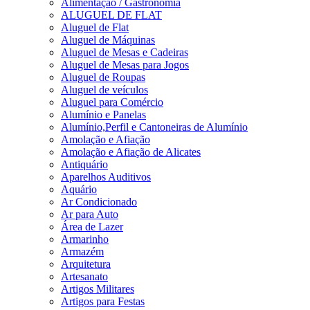
Alimentação / Gastronomia
ALUGUEL DE FLAT
Aluguel de Flat
Aluguel de Máquinas
Aluguel de Mesas e Cadeiras
Aluguel de Mesas para Jogos
Aluguel de Roupas
Aluguel de veículos
Aluguel para Comércio
Alumínio e Panelas
Alumínio,Perfil e Cantoneiras de Alumínio
Amolação e Afiação
Amolação e Afiação de Alicates
Antiquário
Aparelhos Auditivos
Aquário
Ar Condicionado
Ar para Auto
Área de Lazer
Armarinho
Armazém
Arquitetura
Artesanato
Artigos Militares
Artigos para Festas