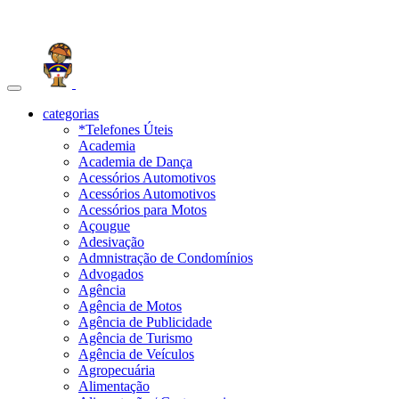
Toggle
navigation
categorias
*Telefones Úteis
Academia
Academia de Dança
Acessórios Automotivos
Acessórios Automotivos
Acessórios para Motos
Açougue
Adesivação
Admnistração de Condomínios
Advogados
Agência
Agência de Motos
Agência de Publicidade
Agência de Turismo
Agência de Veículos
Agropecuária
Alimentação