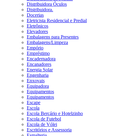
Distribuidora Óculos
Distribuidora.
Docerias
Eletricista Residencial e Predial
Eletrônicos
Elevadores
Embalagens para Presentes
Embalagens/Limpeza
Empório
Empréstimo
Encadernadora
Encanadores
Energia Solar
Engenharia
Enxovais
Equipadora
Equipamentos
Equipamentos
Escape
Escola
Escola Berçário e Hotelzinho
Escola de Futebol
Escola de Vólei
Escritórios e Assessoria
Esmalteria