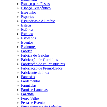
Espaço para Festas
Espaço Terapêutico
Espetinho
Esportes
Esquadrias e Alumínio
Estaca
Estética
Estética
Estofados
Eventos
Extintores
Fabrica
Fábrica de Gaiolas
Fabricação de Carrinhos
Fabricação de churrasqueiras
Fabricação de Premoldados
Fabricante de Inox
Fantasias
Fardamentos
Farmácias
Faróis e Lantenas
Fazenda
Ferro Velho
Festas e Eventos
Financiamento de Veículos