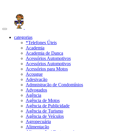
Toggle
navigation
categorias
*Telefones Úteis
Academia
Academia de Dança
Acessórios Automotivos
Acessórios Automotivos
Acessórios para Motos
Açougue
Adesivação
Admnistração de Condomínios
Advogados
Agência
Agência de Motos
Agência de Publicidade
Agência de Turismo
Agência de Veículos
Agropecuária
Alimentação