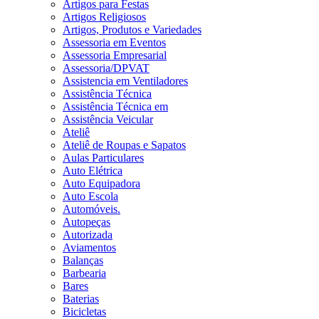
Artigos para Festas
Artigos Religiosos
Artigos, Produtos e Variedades
Assessoria em Eventos
Assessoria Empresarial
Assessoria/DPVAT
Assistencia em Ventiladores
Assistência Técnica
Assistência Técnica em
Assistência Veicular
Ateliê
Ateliê de Roupas e Sapatos
Aulas Particulares
Auto Elétrica
Auto Equipadora
Auto Escola
Automóveis.
Autopeças
Autorizada
Aviamentos
Balanças
Barbearia
Bares
Baterias
Bicicletas