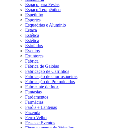
Espaço para Festas
Espaço Terapêutico
Espetinho
Esportes
Esquadrias e Alumínio
Estaca
Estética
Estética
Estofados
Eventos
Extintores
Fabrica
Fábrica de Gaiolas
Fabricação de Carrinhos
Fabricação de churrasqueiras
Fabricação de Premoldados
Fabricante de Inox
Fantasias
Fardamentos
Farmácias
Faróis e Lantenas
Fazenda
Ferro Velho
Festas e Eventos
Financiamento de Veículos