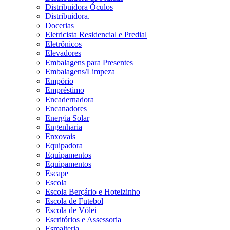
Distribuidora Óculos
Distribuidora.
Docerias
Eletricista Residencial e Predial
Eletrônicos
Elevadores
Embalagens para Presentes
Embalagens/Limpeza
Empório
Empréstimo
Encadernadora
Encanadores
Energia Solar
Engenharia
Enxovais
Equipadora
Equipamentos
Equipamentos
Escape
Escola
Escola Berçário e Hotelzinho
Escola de Futebol
Escola de Vólei
Escritórios e Assessoria
Esmalteria