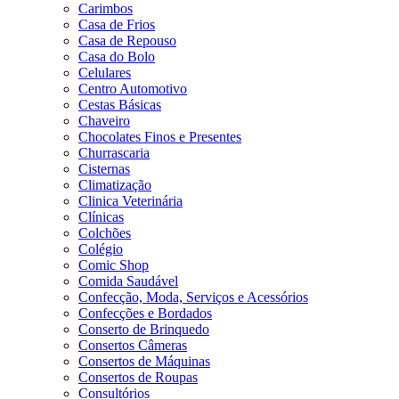
Carimbos
Casa de Frios
Casa de Repouso
Casa do Bolo
Celulares
Centro Automotivo
Cestas Básicas
Chaveiro
Chocolates Finos e Presentes
Churrascaria
Cisternas
Climatização
Clinica Veterinária
Clínicas
Colchões
Colégio
Comic Shop
Comida Saudável
Confecção, Moda, Serviços e Acessórios
Confecções e Bordados
Conserto de Brinquedo
Consertos Câmeras
Consertos de Máquinas
Consertos de Roupas
Consultórios