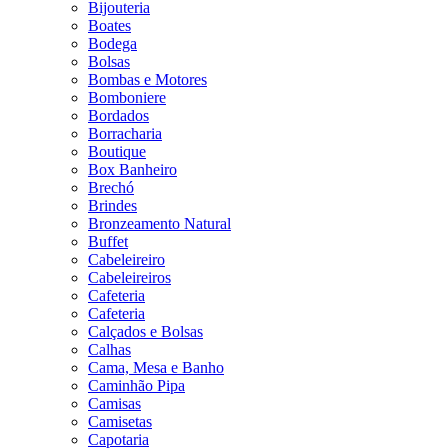
Bijouteria
Boates
Bodega
Bolsas
Bombas e Motores
Bomboniere
Bordados
Borracharia
Boutique
Box Banheiro
Brechó
Brindes
Bronzeamento Natural
Buffet
Cabeleireiro
Cabeleireiros
Cafeteria
Cafeteria
Calçados e Bolsas
Calhas
Cama, Mesa e Banho
Caminhão Pipa
Camisas
Camisetas
Capotaria