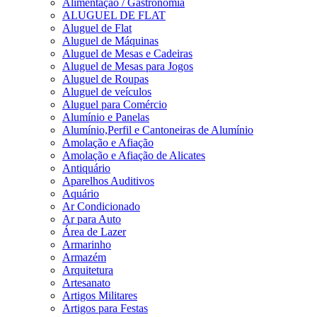
Alimentação / Gastronomia
ALUGUEL DE FLAT
Aluguel de Flat
Aluguel de Máquinas
Aluguel de Mesas e Cadeiras
Aluguel de Mesas para Jogos
Aluguel de Roupas
Aluguel de veículos
Aluguel para Comércio
Alumínio e Panelas
Alumínio,Perfil e Cantoneiras de Alumínio
Amolação e Afiação
Amolação e Afiação de Alicates
Antiquário
Aparelhos Auditivos
Aquário
Ar Condicionado
Ar para Auto
Área de Lazer
Armarinho
Armazém
Arquitetura
Artesanato
Artigos Militares
Artigos para Festas