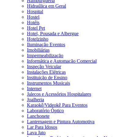
Hamburgueria
Hidraúlica em Geral
Hospital
Hostel
Hotéis
Hotel Pet
Hotel, Pousada e Albergue
Hotelzinho
Iluminação Eventos
Imobiliárias
Impermeabilização
Informática e Automação Comercial
Inspeção Veicular
Instalações Elétricas
Instituição de Ensino
Instrumentos Musicais
Internet
Jalecos e Acessórios Hospitalares
Joalheria
Karaokê/Videokê Para Eventos
Laboratório Óptico
Lanchonete
Lanternagem e Pintura Automotiva
Lar Para Idosos
Lava Jato