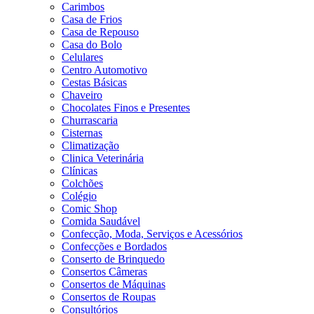
Carimbos
Casa de Frios
Casa de Repouso
Casa do Bolo
Celulares
Centro Automotivo
Cestas Básicas
Chaveiro
Chocolates Finos e Presentes
Churrascaria
Cisternas
Climatização
Clinica Veterinária
Clínicas
Colchões
Colégio
Comic Shop
Comida Saudável
Confecção, Moda, Serviços e Acessórios
Confecções e Bordados
Conserto de Brinquedo
Consertos Câmeras
Consertos de Máquinas
Consertos de Roupas
Consultórios