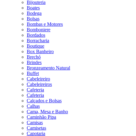
Bijouteria
Boates
Bodega
Bolsas
Bombas e Motores
Bomboniere
Bordados
Borracharia
Boutique
Box Banheiro
Brechó
Brindes
Bronzeamento Natural
Buffet
Cabeleireiro
Cabeleireiros
Cafeteria
Cafeteria
Calçados e Bolsas
Calhas
Cama, Mesa e Banho
Caminhão Pipa
Camisas
Camisetas
Capotaria