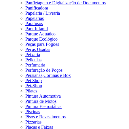
Panfletagem e Digitalização de Documentos
Panificadora
Papelaria / Livraria
Papelarias
Parafusos
Park Infantil
Parque Aquático
Parque Ecológico
Peças para Fogões
Peças Usadas
Peixaria
Películas
Perfumaria
Perfuração de Poços
Persianas,Cortinas e Box
Pet Shop
Pet-Shop
Pilates
Pintura Automotiva
Pintura de Motos
Pintura Eletrostática
Piscinas
Pisos e Revestimentos
Pizzarias
Placas e Faixas