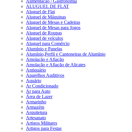
Alimentação / Gastronomia
ALUGUEL DE FLAT
Aluguel de Flat
Aluguel de Máquinas
Aluguel de Mesas e Cadeiras
Aluguel de Mesas para Jogos
Aluguel de Roupas
Aluguel de veículos
Aluguel para Comércio
Alumínio e Panelas
Alumínio,Perfil e Cantoneiras de Alumínio
Amolação e Afiação
Amolação e Afiação de Alicates
Antiquário
Aparelhos Auditivos
Aquário
Ar Condicionado
Ar para Auto
Área de Lazer
Armarinho
Armazém
Arquitetura
Artesanato
Artigos Militares
Artigos para Festas