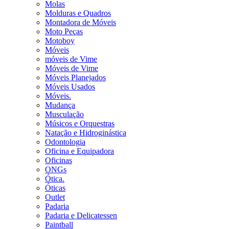
Molas
Molduras e Quadros
Montadora de Móveis
Moto Peças
Motoboy
Móveis
móveis de Vime
Móveis de Vime
Móveis Planejados
Móveis Usados
Móveis.
Mudança
Musculação
Músicos e Orquestras
Natação e Hidroginástica
Odontologia
Oficina e Equipadora
Oficinas
ONGs
Ótica.
Óticas
Outlet
Padaria
Padaria e Delicatessen
Paintball