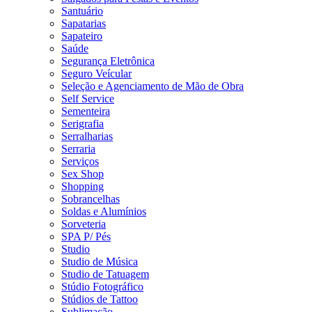
Santuário
Sapatarias
Sapateiro
Saúde
Segurança Eletrônica
Seguro Veícular
Seleção e Agenciamento de Mão de Obra
Self Service
Sementeira
Serigrafia
Serralharias
Serraria
Serviços
Sex Shop
Shopping
Sobrancelhas
Soldas e Alumínios
Sorveteria
SPA P/ Pés
Studio
Studio de Música
Studio de Tatuagem
Stúdio Fotográfico
Stúdios de Tattoo
Sublimação