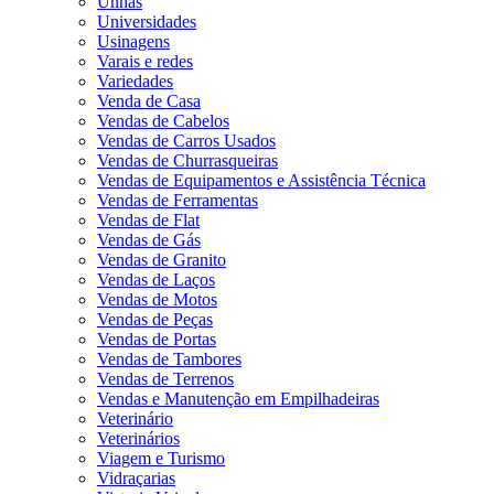
Unhas
Universidades
Usinagens
Varais e redes
Variedades
Venda de Casa
Vendas de Cabelos
Vendas de Carros Usados
Vendas de Churrasqueiras
Vendas de Equipamentos e Assistência Técnica
Vendas de Ferramentas
Vendas de Flat
Vendas de Gás
Vendas de Granito
Vendas de Laços
Vendas de Motos
Vendas de Peças
Vendas de Portas
Vendas de Tambores
Vendas de Terrenos
Vendas e Manutenção em Empilhadeiras
Veterinário
Veterinários
Viagem e Turismo
Vidraçarias