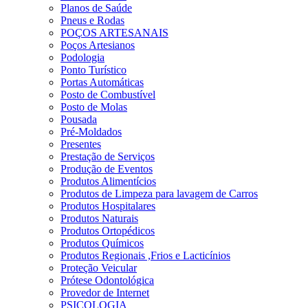
Planos de Saúde
Pneus e Rodas
POÇOS ARTESANAIS
Poços Artesianos
Podologia
Ponto Turístico
Portas Automáticas
Posto de Combustível
Posto de Molas
Pousada
Pré-Moldados
Presentes
Prestação de Serviços
Produção de Eventos
Produtos Alimentícios
Produtos de Limpeza para lavagem de Carros
Produtos Hospitalares
Produtos Naturais
Produtos Ortopédicos
Produtos Químicos
Produtos Regionais ,Frios e Lacticínios
Proteção Veicular
Prótese Odontológica
Provedor de Internet
PSICOLOGIA