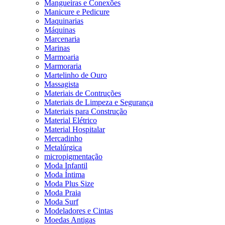
Mangueiras e Conexões
Manicure e Pedicure
Maquinarias
Máquinas
Marcenaria
Marinas
Marmoaria
Marmoraria
Martelinho de Ouro
Massagista
Materiais de Contruções
Materiais de Limpeza e Segurança
Materiais para Construção
Material Elétrico
Material Hospitalar
Mercadinho
Metalúrgica
micropigmentação
Moda Infantil
Moda Íntima
Moda Plus Size
Moda Praia
Moda Surf
Modeladores e Cintas
Moedas Antigas