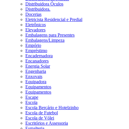
Distribuidora Óculos
Distribuidora.
Docerias
Eletricista Residencial e Predial
Eletrônicos
Elevadores
Embalagens para Presentes
Embalagens/Limpeza
Empório
Empréstimo
Encadernadora
Encanadores
Energia Solar
Engenharia
Enxovais
Equipadora
Equipamentos
Equipamentos
Escape
Escola
Escola Berçário e Hotelzinho
Escola de Futebol
Escola de Vólei
Escritórios e Assessoria
Esmalteria