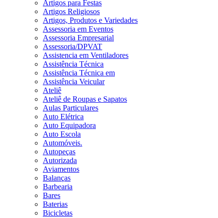
Artigos para Festas
Artigos Religiosos
Artigos, Produtos e Variedades
Assessoria em Eventos
Assessoria Empresarial
Assessoria/DPVAT
Assistencia em Ventiladores
Assistência Técnica
Assistência Técnica em
Assistência Veicular
Ateliê
Ateliê de Roupas e Sapatos
Aulas Particulares
Auto Elétrica
Auto Equipadora
Auto Escola
Automóveis.
Autopeças
Autorizada
Aviamentos
Balanças
Barbearia
Bares
Baterias
Bicicletas