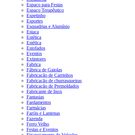
Espaço para Festas
Espaço Terapêutico
Espetinho
Esportes
Esquadrias e Alumínio
Estaca
Estética
Estética
Estofados
Eventos
Extintores
Fabrica
Fábrica de Gaiolas
Fabricação de Carrinhos
Fabricação de churrasqueiras
Fabricação de Premoldados
Fabricante de Inox
Fantasias
Fardamentos
Farmácias
Faróis e Lantenas
Fazenda
Ferro Velho
Festas e Eventos
Financiamento de Veículos