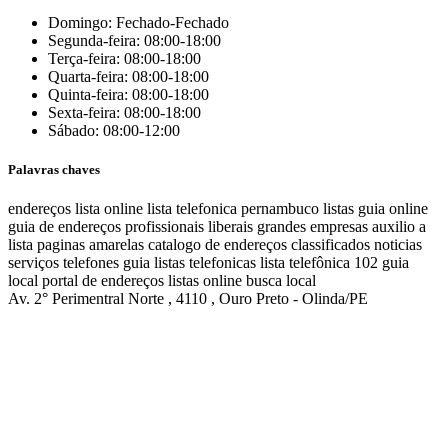
Domingo: Fechado-Fechado
Segunda-feira: 08:00-18:00
Terça-feira: 08:00-18:00
Quarta-feira: 08:00-18:00
Quinta-feira: 08:00-18:00
Sexta-feira: 08:00-18:00
Sábado: 08:00-12:00
Palavras chaves
endereços
lista online
lista telefonica
pernambuco listas
guia online
guia de endereços
profissionais liberais
grandes empresas
auxilio a
lista
paginas amarelas
catalogo de endereços
classificados
noticias
serviços
telefones
guia
listas telefonicas
lista telefônica
102
guia
local
portal de endereços
listas online
busca local
Av. 2° Perimentral Norte , 4110 , Ouro Preto - Olinda/PE