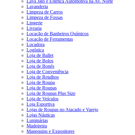
Lava Jato e Estética Automotiva na Av. Norte
Lavanderia
Limpeza de Carros
Limpeza de Fossas
Lingerie
Livraria
Locação de Banheiros Químicos
Locação de Ferramentas
Locadora
Logística
Loja de Ballet
Loja de Bolos
Loja de Bonés
Loja de Conveniência
Loja de Retalhos
Loja de Roupa
Loja de Roupas
Loja de Roupas Plus Size
Loja de Veículos
Loja Esportiva
Lojas de Roupas no Atacado e Varejo
Lojas Náuticas
Luminárias
Madeireira
Manequins e Expositores