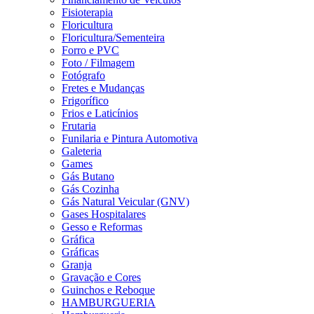
Fisioterapia
Floricultura
Floricultura/Sementeira
Forro e PVC
Foto / Filmagem
Fotógrafo
Fretes e Mudanças
Frigorífico
Frios e Laticínios
Frutaria
Funilaria e Pintura Automotiva
Galeteria
Games
Gás Butano
Gás Cozinha
Gás Natural Veicular (GNV)
Gases Hospitalares
Gesso e Reformas
Gráfica
Gráficas
Granja
Gravação e Cores
Guinchos e Reboque
HAMBURGUERIA