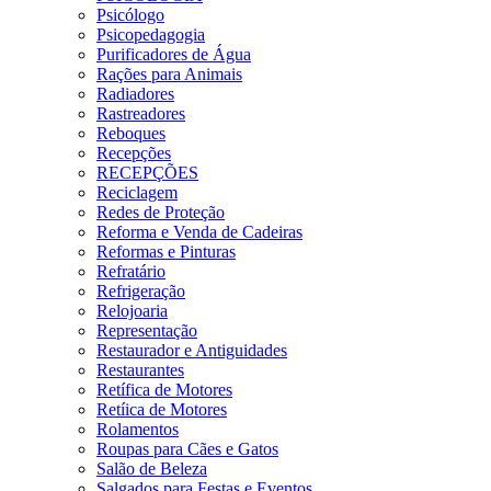
Psicólogo
Psicopedagogia
Purificadores de Água
Rações para Animais
Radiadores
Rastreadores
Reboques
Recepções
RECEPÇÕES
Reciclagem
Redes de Proteção
Reforma e Venda de Cadeiras
Reformas e Pinturas
Refratário
Refrigeração
Relojoaria
Representação
Restaurador e Antiguidades
Restaurantes
Retífica de Motores
Retíica de Motores
Rolamentos
Roupas para Cães e Gatos
Salão de Beleza
Salgados para Festas e Eventos