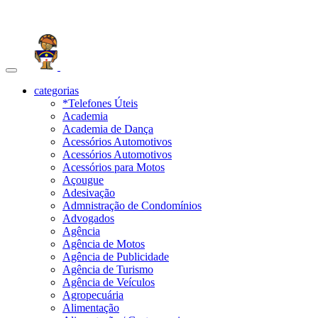
Toggle
navigation
categorias
*Telefones Úteis
Academia
Academia de Dança
Acessórios Automotivos
Acessórios Automotivos
Acessórios para Motos
Açougue
Adesivação
Admnistração de Condomínios
Advogados
Agência
Agência de Motos
Agência de Publicidade
Agência de Turismo
Agência de Veículos
Agropecuária
Alimentação