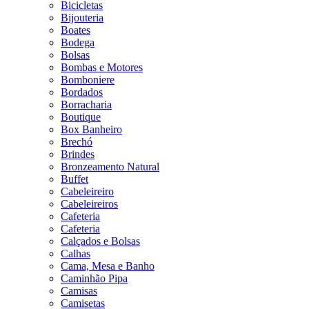
Bicicletas
Bijouteria
Boates
Bodega
Bolsas
Bombas e Motores
Bomboniere
Bordados
Borracharia
Boutique
Box Banheiro
Brechó
Brindes
Bronzeamento Natural
Buffet
Cabeleireiro
Cabeleireiros
Cafeteria
Cafeteria
Calçados e Bolsas
Calhas
Cama, Mesa e Banho
Caminhão Pipa
Camisas
Camisetas