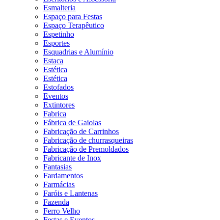
Esmalteria
Espaço para Festas
Espaço Terapêutico
Espetinho
Esportes
Esquadrias e Alumínio
Estaca
Estética
Estética
Estofados
Eventos
Extintores
Fabrica
Fábrica de Gaiolas
Fabricação de Carrinhos
Fabricação de churrasqueiras
Fabricação de Premoldados
Fabricante de Inox
Fantasias
Fardamentos
Farmácias
Faróis e Lantenas
Fazenda
Ferro Velho
Festas e Eventos