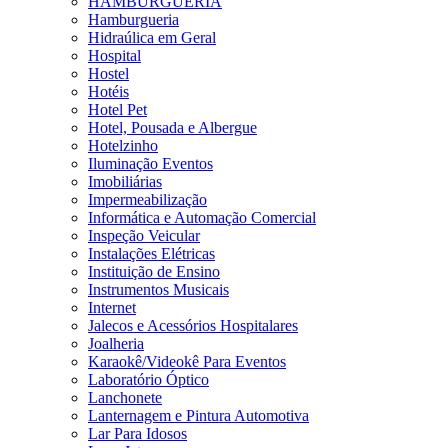
HAMBURGUERIA
Hamburgueria
Hidraúlica em Geral
Hospital
Hostel
Hotéis
Hotel Pet
Hotel, Pousada e Albergue
Hotelzinho
Iluminação Eventos
Imobiliárias
Impermeabilização
Informática e Automação Comercial
Inspeção Veicular
Instalações Elétricas
Instituição de Ensino
Instrumentos Musicais
Internet
Jalecos e Acessórios Hospitalares
Joalheria
Karaokê/Videokê Para Eventos
Laboratório Óptico
Lanchonete
Lanternagem e Pintura Automotiva
Lar Para Idosos