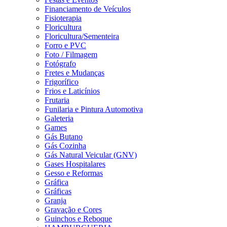
Financiamento de Veículos
Fisioterapia
Floricultura
Floricultura/Sementeira
Forro e PVC
Foto / Filmagem
Fotógrafo
Fretes e Mudanças
Frigorífico
Frios e Laticínios
Frutaria
Funilaria e Pintura Automotiva
Galeteria
Games
Gás Butano
Gás Cozinha
Gás Natural Veicular (GNV)
Gases Hospitalares
Gesso e Reformas
Gráfica
Gráficas
Granja
Gravação e Cores
Guinchos e Reboque