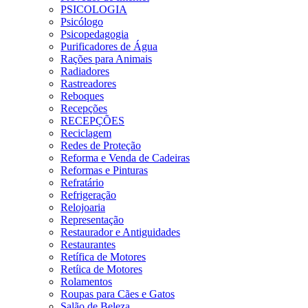
PSICOLOGIA
Psicólogo
Psicopedagogia
Purificadores de Água
Rações para Animais
Radiadores
Rastreadores
Reboques
Recepções
RECEPÇÕES
Reciclagem
Redes de Proteção
Reforma e Venda de Cadeiras
Reformas e Pinturas
Refratário
Refrigeração
Relojoaria
Representação
Restaurador e Antiguidades
Restaurantes
Retífica de Motores
Retíica de Motores
Rolamentos
Roupas para Cães e Gatos
Salão de Beleza