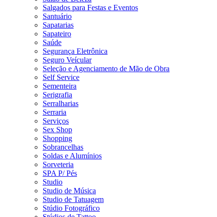
Salgados para Festas e Eventos
Santuário
Sapatarias
Sapateiro
Saúde
Segurança Eletrônica
Seguro Veícular
Seleção e Agenciamento de Mão de Obra
Self Service
Sementeira
Serigrafia
Serralharias
Serraria
Serviços
Sex Shop
Shopping
Sobrancelhas
Soldas e Alumínios
Sorveteria
SPA P/ Pés
Studio
Studio de Música
Studio de Tatuagem
Stúdio Fotográfico
Stúdios de Tattoo