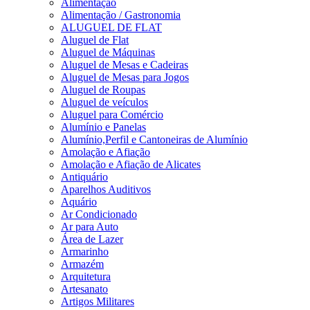
Alimentação
Alimentação / Gastronomia
ALUGUEL DE FLAT
Aluguel de Flat
Aluguel de Máquinas
Aluguel de Mesas e Cadeiras
Aluguel de Mesas para Jogos
Aluguel de Roupas
Aluguel de veículos
Aluguel para Comércio
Alumínio e Panelas
Alumínio,Perfil e Cantoneiras de Alumínio
Amolação e Afiação
Amolação e Afiação de Alicates
Antiquário
Aparelhos Auditivos
Aquário
Ar Condicionado
Ar para Auto
Área de Lazer
Armarinho
Armazém
Arquitetura
Artesanato
Artigos Militares