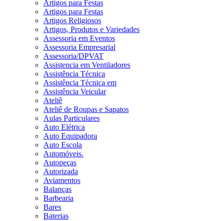
Artigos para Festas
Artigos para Festas
Artigos Religiosos
Artigos, Produtos e Variedades
Assessoria em Eventos
Assessoria Empresarial
Assessoria/DPVAT
Assistencia em Ventiladores
Assistência Técnica
Assistência Técnica em
Assistência Veicular
Ateliê
Ateliê de Roupas e Sapatos
Aulas Particulares
Auto Elétrica
Auto Equipadora
Auto Escola
Automóveis.
Autopeças
Autorizada
Aviamentos
Balanças
Barbearia
Bares
Baterias