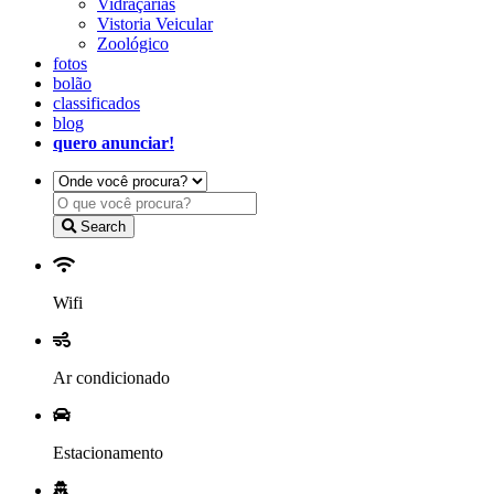
Vidraçarias
Vistoria Veicular
Zoológico
fotos
bolão
classificados
blog
quero anunciar!
Search
Wifi
Ar condicionado
Estacionamento