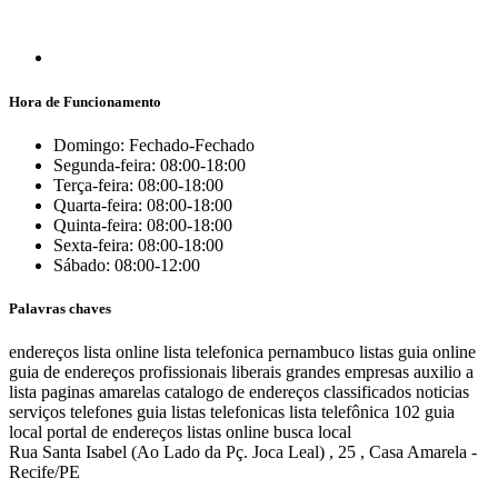
Hora de Funcionamento
Domingo: Fechado-Fechado
Segunda-feira: 08:00-18:00
Terça-feira: 08:00-18:00
Quarta-feira: 08:00-18:00
Quinta-feira: 08:00-18:00
Sexta-feira: 08:00-18:00
Sábado: 08:00-12:00
Palavras chaves
endereços
lista online
lista telefonica
pernambuco listas
guia online
guia de endereços
profissionais liberais
grandes empresas
auxilio a
lista
paginas amarelas
catalogo de endereços
classificados
noticias
serviços
telefones
guia
listas telefonicas
lista telefônica
102
guia
local
portal de endereços
listas online
busca local
Rua Santa Isabel (Ao Lado da Pç. Joca Leal) , 25 , Casa Amarela -
Recife/PE