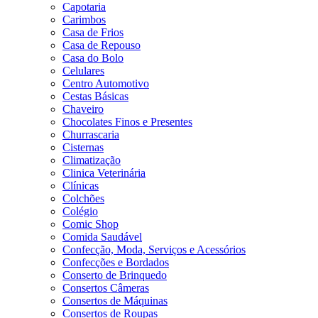
Capotaria
Carimbos
Casa de Frios
Casa de Repouso
Casa do Bolo
Celulares
Centro Automotivo
Cestas Básicas
Chaveiro
Chocolates Finos e Presentes
Churrascaria
Cisternas
Climatização
Clinica Veterinária
Clínicas
Colchões
Colégio
Comic Shop
Comida Saudável
Confecção, Moda, Serviços e Acessórios
Confecções e Bordados
Conserto de Brinquedo
Consertos Câmeras
Consertos de Máquinas
Consertos de Roupas