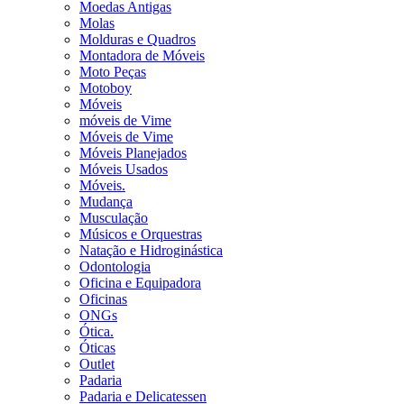
Moedas Antigas
Molas
Molduras e Quadros
Montadora de Móveis
Moto Peças
Motoboy
Móveis
móveis de Vime
Móveis de Vime
Móveis Planejados
Móveis Usados
Móveis.
Mudança
Musculação
Músicos e Orquestras
Natação e Hidroginástica
Odontologia
Oficina e Equipadora
Oficinas
ONGs
Ótica.
Óticas
Outlet
Padaria
Padaria e Delicatessen