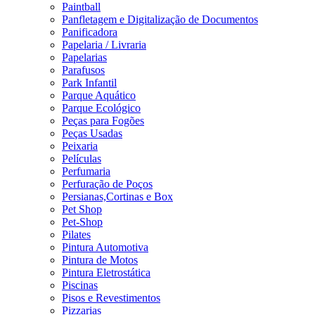
Paintball
Panfletagem e Digitalização de Documentos
Panificadora
Papelaria / Livraria
Papelarias
Parafusos
Park Infantil
Parque Aquático
Parque Ecológico
Peças para Fogões
Peças Usadas
Peixaria
Películas
Perfumaria
Perfuração de Poços
Persianas,Cortinas e Box
Pet Shop
Pet-Shop
Pilates
Pintura Automotiva
Pintura de Motos
Pintura Eletrostática
Piscinas
Pisos e Revestimentos
Pizzarias