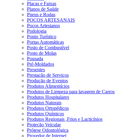
Placas e Faixas
Planos de Saúde
Pneus e Rodas
POÇOS ARTESANAIS
Poços Artesianos
Podologia
Ponto Turístico
Portas Automáticas
Posto de Combustível
Posto de Molas
Pousada
Pré-Moldados
Presentes
Prestação de Serviços
Produção de Eventos
Produtos Alimentícios
Produtos de Limpeza para lavagem de Carros
Produtos Hospitalares
Produtos Naturais
Produtos Ortopédicos
Produtos Químicos
Produtos Regionais ,Frios e Lacticínios
Proteção Veicular
Prótese Odontológica
Provedor de Internet