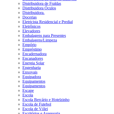
Distribuidora de Fraldas
Distribuidora Óculos
Distribuidora.
Docerias
Eletricista Residencial e Predial
Eletrônicos
Elevadores
Embalagens para Presentes
Embalagens/Limpeza
Empório
Empréstimo
Encadernadora
Encanadores
Energia Solar
Engenharia
Enxovais
Equipadora
Equipamentos
Equipamentos
Escape
Escola
Escola Berçário e Hotelzinho
Escola de Futebol
Escola de Vólei
Escritórios e Assessoria