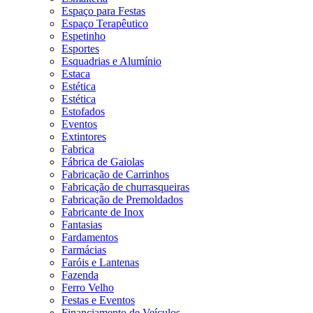
Espaço para Festas
Espaço Terapêutico
Espetinho
Esportes
Esquadrias e Alumínio
Estaca
Estética
Estética
Estofados
Eventos
Extintores
Fabrica
Fábrica de Gaiolas
Fabricação de Carrinhos
Fabricação de churrasqueiras
Fabricação de Premoldados
Fabricante de Inox
Fantasias
Fardamentos
Farmácias
Faróis e Lantenas
Fazenda
Ferro Velho
Festas e Eventos
Financiamento de Veículos