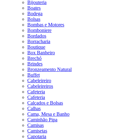
Bijouteria
Boates
Bodega
Bolsas
Bombas e Motores
Bomboniere
Bordados
Borracharia
Boutique
Box Banheiro
Brechó
Brindes
Bronzeamento Natural
Buffet
Cabeleireiro
Cabeleireiros
Cafeteria
Cafeteria
Calçados e Bolsas
Calhas
Cama, Mesa e Banho
Caminhão Pipa
Camisas
Camisetas
Capotaria