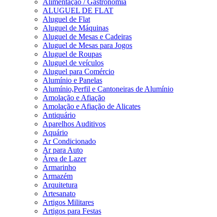
Alimentação / Gastronomia
ALUGUEL DE FLAT
Aluguel de Flat
Aluguel de Máquinas
Aluguel de Mesas e Cadeiras
Aluguel de Mesas para Jogos
Aluguel de Roupas
Aluguel de veículos
Aluguel para Comércio
Alumínio e Panelas
Alumínio,Perfil e Cantoneiras de Alumínio
Amolação e Afiação
Amolação e Afiação de Alicates
Antiquário
Aparelhos Auditivos
Aquário
Ar Condicionado
Ar para Auto
Área de Lazer
Armarinho
Armazém
Arquitetura
Artesanato
Artigos Militares
Artigos para Festas