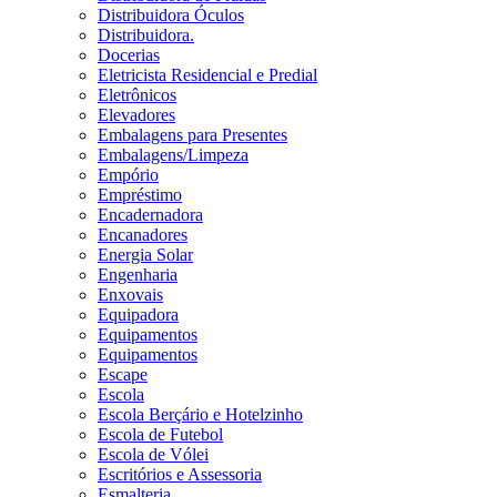
Distribuidora Óculos
Distribuidora.
Docerias
Eletricista Residencial e Predial
Eletrônicos
Elevadores
Embalagens para Presentes
Embalagens/Limpeza
Empório
Empréstimo
Encadernadora
Encanadores
Energia Solar
Engenharia
Enxovais
Equipadora
Equipamentos
Equipamentos
Escape
Escola
Escola Berçário e Hotelzinho
Escola de Futebol
Escola de Vólei
Escritórios e Assessoria
Esmalteria