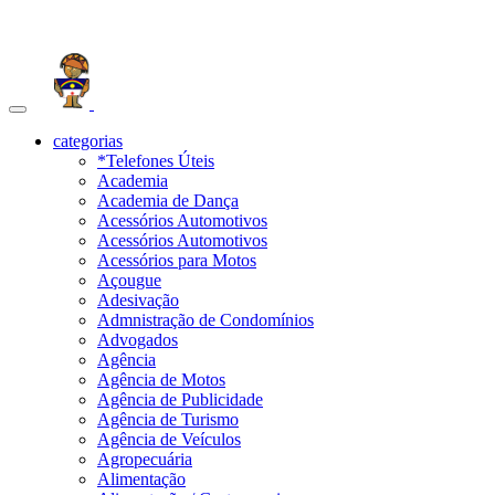
Toggle
navigation
categorias
*Telefones Úteis
Academia
Academia de Dança
Acessórios Automotivos
Acessórios Automotivos
Acessórios para Motos
Açougue
Adesivação
Admnistração de Condomínios
Advogados
Agência
Agência de Motos
Agência de Publicidade
Agência de Turismo
Agência de Veículos
Agropecuária
Alimentação