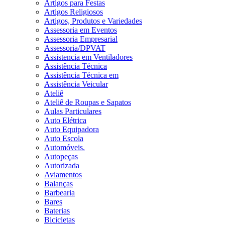
Artigos para Festas
Artigos Religiosos
Artigos, Produtos e Variedades
Assessoria em Eventos
Assessoria Empresarial
Assessoria/DPVAT
Assistencia em Ventiladores
Assistência Técnica
Assistência Técnica em
Assistência Veicular
Ateliê
Ateliê de Roupas e Sapatos
Aulas Particulares
Auto Elétrica
Auto Equipadora
Auto Escola
Automóveis.
Autopeças
Autorizada
Aviamentos
Balanças
Barbearia
Bares
Baterias
Bicicletas