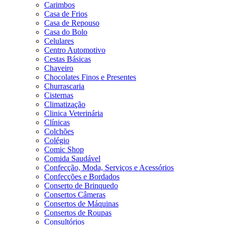
Carimbos
Casa de Frios
Casa de Repouso
Casa do Bolo
Celulares
Centro Automotivo
Cestas Básicas
Chaveiro
Chocolates Finos e Presentes
Churrascaria
Cisternas
Climatização
Clinica Veterinária
Clínicas
Colchões
Colégio
Comic Shop
Comida Saudável
Confecção, Moda, Serviços e Acessórios
Confecções e Bordados
Conserto de Brinquedo
Consertos Câmeras
Consertos de Máquinas
Consertos de Roupas
Consultórios