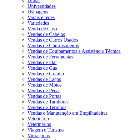
Unhas
Universidades
Usinagens
Varais e redes
Variedades
Venda de Casa
Vendas de Cabelos
Vendas de Carros Usados
Vendas de Churrasqueiras
Vendas de Equipamentos e Assistência Técnica
Vendas de Ferramentas
Vendas de Flat
Vendas de Gás
Vendas de Granito
Vendas de Laços
Vendas de Motos
Vendas de Peças
Vendas de Portas
Vendas de Tambores
Vendas de Terrenos
Vendas e Manutenção em Empilhadeiras
Veterinário
Veterinários
Viagem e Turismo
Vidraçarias