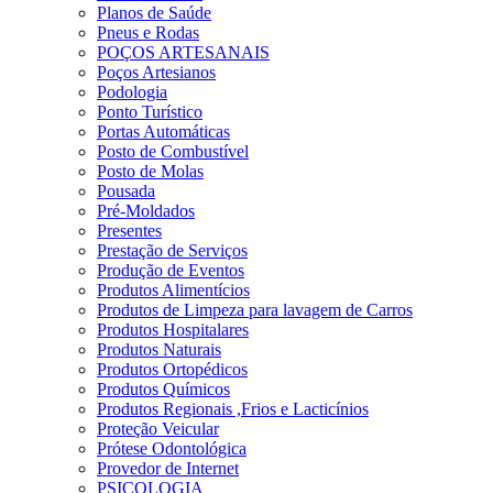
Planos de Saúde
Pneus e Rodas
POÇOS ARTESANAIS
Poços Artesianos
Podologia
Ponto Turístico
Portas Automáticas
Posto de Combustível
Posto de Molas
Pousada
Pré-Moldados
Presentes
Prestação de Serviços
Produção de Eventos
Produtos Alimentícios
Produtos de Limpeza para lavagem de Carros
Produtos Hospitalares
Produtos Naturais
Produtos Ortopédicos
Produtos Químicos
Produtos Regionais ,Frios e Lacticínios
Proteção Veicular
Prótese Odontológica
Provedor de Internet
PSICOLOGIA