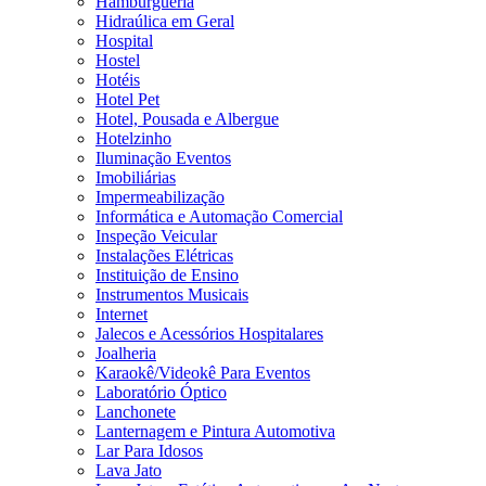
Hamburgueria
Hidraúlica em Geral
Hospital
Hostel
Hotéis
Hotel Pet
Hotel, Pousada e Albergue
Hotelzinho
Iluminação Eventos
Imobiliárias
Impermeabilização
Informática e Automação Comercial
Inspeção Veicular
Instalações Elétricas
Instituição de Ensino
Instrumentos Musicais
Internet
Jalecos e Acessórios Hospitalares
Joalheria
Karaokê/Videokê Para Eventos
Laboratório Óptico
Lanchonete
Lanternagem e Pintura Automotiva
Lar Para Idosos
Lava Jato