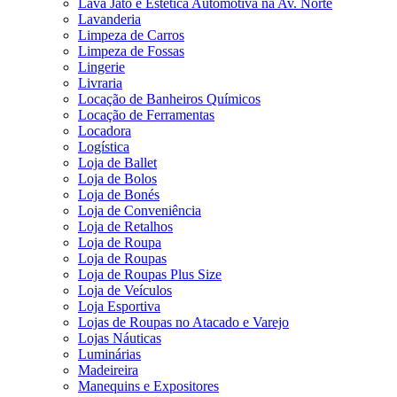
Lava Jato e Estética Automotiva na Av. Norte
Lavanderia
Limpeza de Carros
Limpeza de Fossas
Lingerie
Livraria
Locação de Banheiros Químicos
Locação de Ferramentas
Locadora
Logística
Loja de Ballet
Loja de Bolos
Loja de Bonés
Loja de Conveniência
Loja de Retalhos
Loja de Roupa
Loja de Roupas
Loja de Roupas Plus Size
Loja de Veículos
Loja Esportiva
Lojas de Roupas no Atacado e Varejo
Lojas Náuticas
Luminárias
Madeireira
Manequins e Expositores