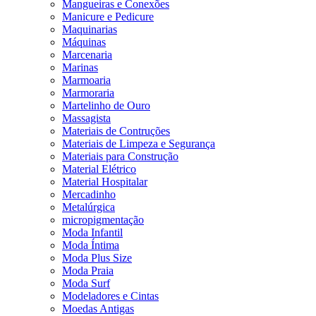
Mangueiras e Conexões
Manicure e Pedicure
Maquinarias
Máquinas
Marcenaria
Marinas
Marmoaria
Marmoraria
Martelinho de Ouro
Massagista
Materiais de Contruções
Materiais de Limpeza e Segurança
Materiais para Construção
Material Elétrico
Material Hospitalar
Mercadinho
Metalúrgica
micropigmentação
Moda Infantil
Moda Íntima
Moda Plus Size
Moda Praia
Moda Surf
Modeladores e Cintas
Moedas Antigas