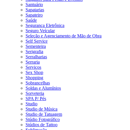
Santuário
Sapatarias
Sapateiro
Saúde
Segurança Eletrônica
Seguro Veícular
Seleção e Agenciamento de Mão de Obra
Self Service
Sementeira
Serigrafia
Serralharias
Serraria
Serviços
Sex Shop
Shopping
Sobrancelhas
Soldas e Alumínios
Sorveteria
SPA P/ Pés
Studio
Studio de Música
Studio de Tatuagem
Stúdio Fotográfico
Stúdios de Tattoo
Sublimação