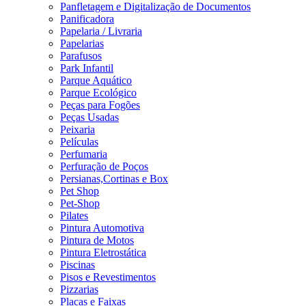
Panfletagem e Digitalização de Documentos
Panificadora
Papelaria / Livraria
Papelarias
Parafusos
Park Infantil
Parque Aquático
Parque Ecológico
Peças para Fogões
Peças Usadas
Peixaria
Películas
Perfumaria
Perfuração de Poços
Persianas,Cortinas e Box
Pet Shop
Pet-Shop
Pilates
Pintura Automotiva
Pintura de Motos
Pintura Eletrostática
Piscinas
Pisos e Revestimentos
Pizzarias
Placas e Faixas