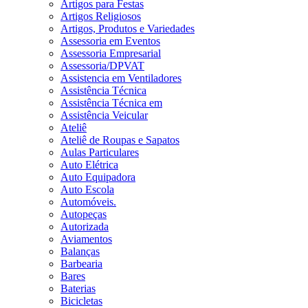
Artigos para Festas
Artigos Religiosos
Artigos, Produtos e Variedades
Assessoria em Eventos
Assessoria Empresarial
Assessoria/DPVAT
Assistencia em Ventiladores
Assistência Técnica
Assistência Técnica em
Assistência Veicular
Ateliê
Ateliê de Roupas e Sapatos
Aulas Particulares
Auto Elétrica
Auto Equipadora
Auto Escola
Automóveis.
Autopeças
Autorizada
Aviamentos
Balanças
Barbearia
Bares
Baterias
Bicicletas