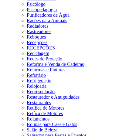
Psicólogo
Psicopedagogia
Purificadores de Água
Rações para Animais
Radiadores
Rastreadores
Reboques
Recepções
RECEPÇÕES
Reciclagem
Redes de Proteção
Reforma e Venda de Cadeiras
Reformas e Pinturas
Refratário
Refrigeração
Relojoaria
Representação
Restaurador e Antiguidades
Restaurantes
Retífica de Motores
Retíica de Motores
Rolamentos
Roupas para Cães e Gatos
Salão de Beleza
Salgados para Festas e Eventos