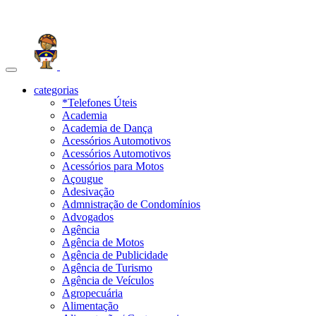
Toggle
navigation
categorias
*Telefones Úteis
Academia
Academia de Dança
Acessórios Automotivos
Acessórios Automotivos
Acessórios para Motos
Açougue
Adesivação
Admnistração de Condomínios
Advogados
Agência
Agência de Motos
Agência de Publicidade
Agência de Turismo
Agência de Veículos
Agropecuária
Alimentação