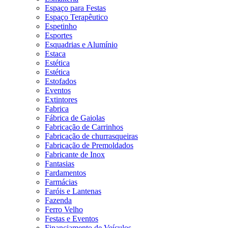
Espaço para Festas
Espaço Terapêutico
Espetinho
Esportes
Esquadrias e Alumínio
Estaca
Estética
Estética
Estofados
Eventos
Extintores
Fabrica
Fábrica de Gaiolas
Fabricação de Carrinhos
Fabricação de churrasqueiras
Fabricação de Premoldados
Fabricante de Inox
Fantasias
Fardamentos
Farmácias
Faróis e Lantenas
Fazenda
Ferro Velho
Festas e Eventos
Financiamento de Veículos