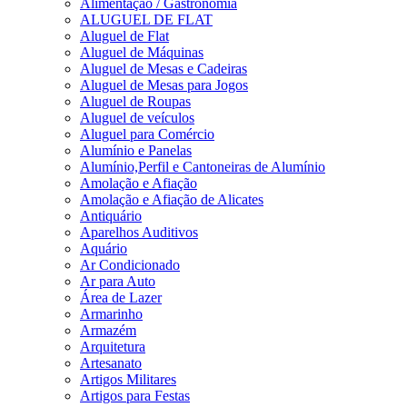
Alimentação / Gastronomia
ALUGUEL DE FLAT
Aluguel de Flat
Aluguel de Máquinas
Aluguel de Mesas e Cadeiras
Aluguel de Mesas para Jogos
Aluguel de Roupas
Aluguel de veículos
Aluguel para Comércio
Alumínio e Panelas
Alumínio,Perfil e Cantoneiras de Alumínio
Amolação e Afiação
Amolação e Afiação de Alicates
Antiquário
Aparelhos Auditivos
Aquário
Ar Condicionado
Ar para Auto
Área de Lazer
Armarinho
Armazém
Arquitetura
Artesanato
Artigos Militares
Artigos para Festas