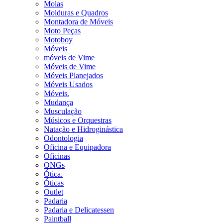
Molas
Molduras e Quadros
Montadora de Móveis
Moto Peças
Motoboy
Móveis
móveis de Vime
Móveis de Vime
Móveis Planejados
Móveis Usados
Móveis.
Mudança
Musculação
Músicos e Orquestras
Natação e Hidroginástica
Odontologia
Oficina e Equipadora
Oficinas
ONGs
Ótica.
Óticas
Outlet
Padaria
Padaria e Delicatessen
Paintball