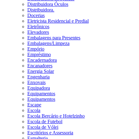
Distribuidora Óculos
Distribuidora.
Docerias
Eletricista Residencial e Predial
Eletrônicos
Elevadores
Embalagens para Presentes
Embalagens/Limpeza
Empório
Empréstimo
Encadernadora
Encanadores
Energia Solar
Engenharia
Enxovais
Equipadora
Equipamentos
Equipamentos
Escape
Escola
Escola Berçário e Hotelzinho
Escola de Futebol
Escola de Vólei
Escritórios e Assessoria
Esmalteria