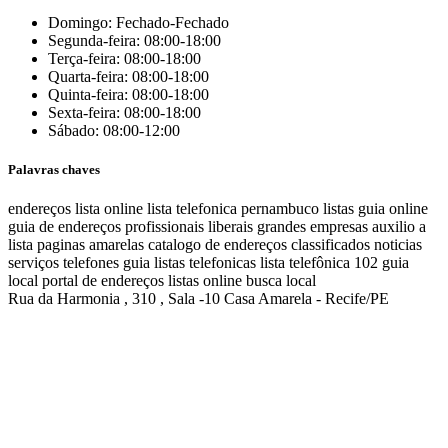
Domingo: Fechado-Fechado
Segunda-feira: 08:00-18:00
Terça-feira: 08:00-18:00
Quarta-feira: 08:00-18:00
Quinta-feira: 08:00-18:00
Sexta-feira: 08:00-18:00
Sábado: 08:00-12:00
Palavras chaves
endereços
lista online
lista telefonica
pernambuco listas
guia online
guia de endereços
profissionais liberais
grandes empresas
auxilio a
lista
paginas amarelas
catalogo de endereços
classificados
noticias
serviços
telefones
guia
listas telefonicas
lista telefônica
102
guia
local
portal de endereços
listas online
busca local
Rua da Harmonia , 310 , Sala -10 Casa Amarela - Recife/PE