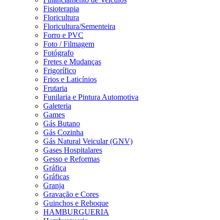
Fisioterapia
Floricultura
Floricultura/Sementeira
Forro e PVC
Foto / Filmagem
Fotógrafo
Fretes e Mudanças
Frigorífico
Frios e Laticínios
Frutaria
Funilaria e Pintura Automotiva
Galeteria
Games
Gás Butano
Gás Cozinha
Gás Natural Veicular (GNV)
Gases Hospitalares
Gesso e Reformas
Gráfica
Gráficas
Granja
Gravação e Cores
Guinchos e Reboque
HAMBURGUERIA