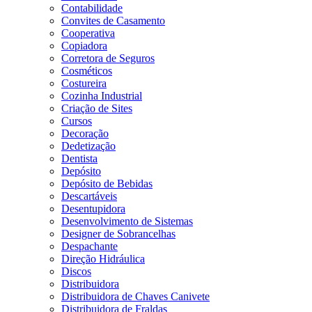
Contabilidade
Convites de Casamento
Cooperativa
Copiadora
Corretora de Seguros
Cosméticos
Costureira
Cozinha Industrial
Criação de Sites
Cursos
Decoração
Dedetização
Dentista
Depósito
Depósito de Bebidas
Descartáveis
Desentupidora
Desenvolvimento de Sistemas
Designer de Sobrancelhas
Despachante
Direção Hidráulica
Discos
Distribuidora
Distribuidora de Chaves Canivete
Distribuidora de Fraldas