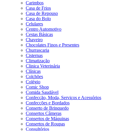
Carimbos
Casa de Frios
Casa de Repouso
Casa do Bolo
Celulares
Centro Automotivo
Cestas Básicas
Chaveiro
Chocolates Finos e Presentes
Churrascaria
Cisternas
Climatização
Clinica Veterinária
Clínicas
Colchões
Colégio
Comic Shop
Comida Saudável
Confecção, Moda, Serviços e Acessórios
Confecções e Bordados
Conserto de Brinquedo
Consertos Câmeras
Consertos de Máquinas
Consertos de Roupas
Consultórios