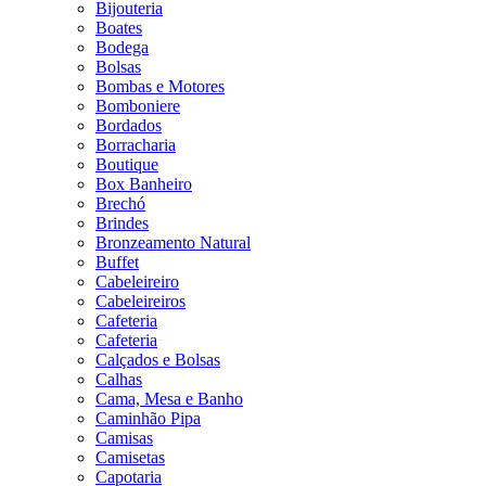
Bijouteria
Boates
Bodega
Bolsas
Bombas e Motores
Bomboniere
Bordados
Borracharia
Boutique
Box Banheiro
Brechó
Brindes
Bronzeamento Natural
Buffet
Cabeleireiro
Cabeleireiros
Cafeteria
Cafeteria
Calçados e Bolsas
Calhas
Cama, Mesa e Banho
Caminhão Pipa
Camisas
Camisetas
Capotaria