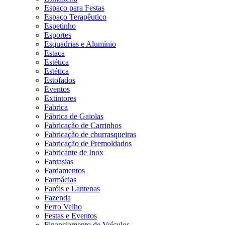
Espaço para Festas
Espaço Terapêutico
Espetinho
Esportes
Esquadrias e Alumínio
Estaca
Estética
Estética
Estofados
Eventos
Extintores
Fabrica
Fábrica de Gaiolas
Fabricação de Carrinhos
Fabricação de churrasqueiras
Fabricação de Premoldados
Fabricante de Inox
Fantasias
Fardamentos
Farmácias
Faróis e Lantenas
Fazenda
Ferro Velho
Festas e Eventos
Financiamento de Veículos