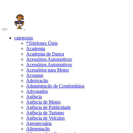
Toggle
navigation
categorias
*Telefones Úteis
Academia
Academia de Dança
Acessórios Automotivos
Acessórios Automotivos
Acessórios para Motos
Açougue
Adesivação
Admnistração de Condomínios
Advogados
Agência
Agência de Motos
Agência de Publicidade
Agência de Turismo
Agência de Veículos
Agropecuária
Alimentação