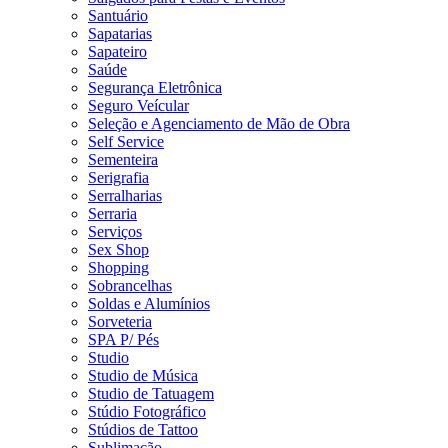
Santuário
Sapatarias
Sapateiro
Saúde
Segurança Eletrônica
Seguro Veícular
Seleção e Agenciamento de Mão de Obra
Self Service
Sementeira
Serigrafia
Serralharias
Serraria
Serviços
Sex Shop
Shopping
Sobrancelhas
Soldas e Alumínios
Sorveteria
SPA P/ Pés
Studio
Studio de Música
Studio de Tatuagem
Stúdio Fotográfico
Stúdios de Tattoo
Sublimação