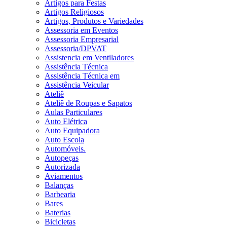
Artigos para Festas
Artigos Religiosos
Artigos, Produtos e Variedades
Assessoria em Eventos
Assessoria Empresarial
Assessoria/DPVAT
Assistencia em Ventiladores
Assistência Técnica
Assistência Técnica em
Assistência Veicular
Ateliê
Ateliê de Roupas e Sapatos
Aulas Particulares
Auto Elétrica
Auto Equipadora
Auto Escola
Automóveis.
Autopeças
Autorizada
Aviamentos
Balanças
Barbearia
Bares
Baterias
Bicicletas