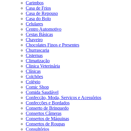
Carimbos
Casa de Frios
Casa de Repouso
Casa do Bolo
Celulares
Centro Automotivo
Cestas Básicas
Chaveiro
Chocolates Finos e Presentes
Churrascaria
Cisternas
Climatização
Clinica Veterinária
Clínicas
Colchões
Colégio
Comic Shop
Comida Saudável
Confecção, Moda, Serviços e Acessórios
Confecções e Bordados
Conserto de Brinquedo
Consertos Câmeras
Consertos de Máquinas
Consertos de Roupas
Consultórios