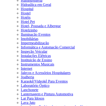
Hamburgueria
Hidraúlica em Geral
Hospital
Hostel
Hotéis
Hotel Pet
Hotel, Pousada e Albergue
Hotelzinho
Iluminação Eventos
Imobiliárias
Impermeabilização
Informática e Automação Comercial
Inspeção Veicular
Instalações Elétricas
Instituição de Ensino
Instrumentos Musicais
Internet
Jalecos e Acessórios Hospitalares
Joalheria
Karaokê/Videokê Para Eventos
Laboratório Óptico
Lanchonete
Lanternagem e Pintura Automotiva
Lar Para Idosos
Lava Jato