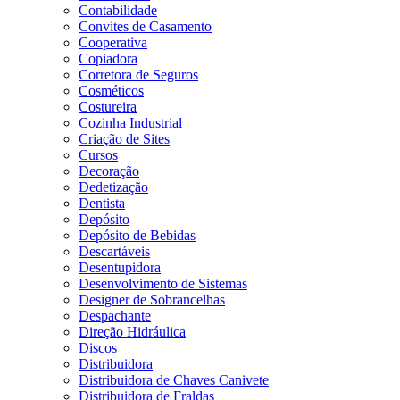
Contabilidade
Convites de Casamento
Cooperativa
Copiadora
Corretora de Seguros
Cosméticos
Costureira
Cozinha Industrial
Criação de Sites
Cursos
Decoração
Dedetização
Dentista
Depósito
Depósito de Bebidas
Descartáveis
Desentupidora
Desenvolvimento de Sistemas
Designer de Sobrancelhas
Despachante
Direção Hidráulica
Discos
Distribuidora
Distribuidora de Chaves Canivete
Distribuidora de Fraldas