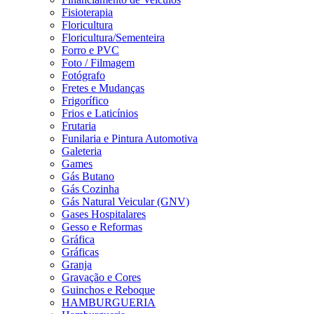
Fisioterapia
Floricultura
Floricultura/Sementeira
Forro e PVC
Foto / Filmagem
Fotógrafo
Fretes e Mudanças
Frigorífico
Frios e Laticínios
Frutaria
Funilaria e Pintura Automotiva
Galeteria
Games
Gás Butano
Gás Cozinha
Gás Natural Veicular (GNV)
Gases Hospitalares
Gesso e Reformas
Gráfica
Gráficas
Granja
Gravação e Cores
Guinchos e Reboque
HAMBURGUERIA