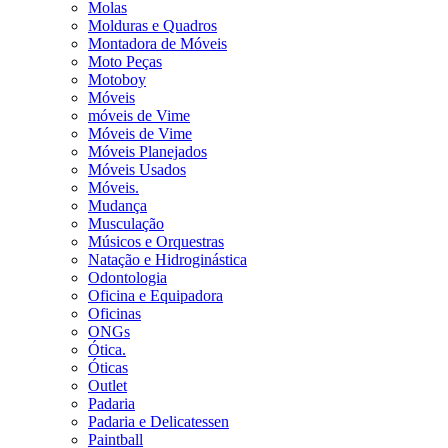
Molas
Molduras e Quadros
Montadora de Móveis
Moto Peças
Motoboy
Móveis
móveis de Vime
Móveis de Vime
Móveis Planejados
Móveis Usados
Móveis.
Mudança
Musculação
Músicos e Orquestras
Natação e Hidroginástica
Odontologia
Oficina e Equipadora
Oficinas
ONGs
Ótica.
Óticas
Outlet
Padaria
Padaria e Delicatessen
Paintball