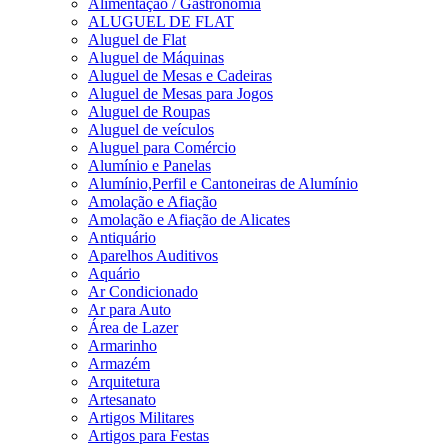
Alimentação / Gastronomia
ALUGUEL DE FLAT
Aluguel de Flat
Aluguel de Máquinas
Aluguel de Mesas e Cadeiras
Aluguel de Mesas para Jogos
Aluguel de Roupas
Aluguel de veículos
Aluguel para Comércio
Alumínio e Panelas
Alumínio,Perfil e Cantoneiras de Alumínio
Amolação e Afiação
Amolação e Afiação de Alicates
Antiquário
Aparelhos Auditivos
Aquário
Ar Condicionado
Ar para Auto
Área de Lazer
Armarinho
Armazém
Arquitetura
Artesanato
Artigos Militares
Artigos para Festas