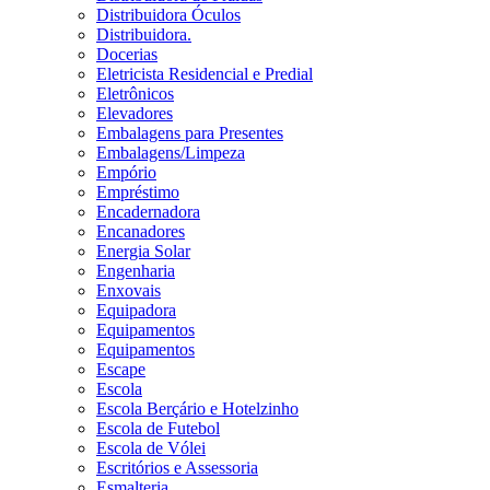
Distribuidora Óculos
Distribuidora.
Docerias
Eletricista Residencial e Predial
Eletrônicos
Elevadores
Embalagens para Presentes
Embalagens/Limpeza
Empório
Empréstimo
Encadernadora
Encanadores
Energia Solar
Engenharia
Enxovais
Equipadora
Equipamentos
Equipamentos
Escape
Escola
Escola Berçário e Hotelzinho
Escola de Futebol
Escola de Vólei
Escritórios e Assessoria
Esmalteria