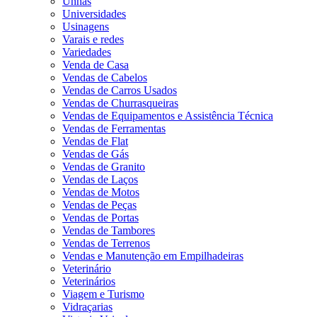
Unhas
Universidades
Usinagens
Varais e redes
Variedades
Venda de Casa
Vendas de Cabelos
Vendas de Carros Usados
Vendas de Churrasqueiras
Vendas de Equipamentos e Assistência Técnica
Vendas de Ferramentas
Vendas de Flat
Vendas de Gás
Vendas de Granito
Vendas de Laços
Vendas de Motos
Vendas de Peças
Vendas de Portas
Vendas de Tambores
Vendas de Terrenos
Vendas e Manutenção em Empilhadeiras
Veterinário
Veterinários
Viagem e Turismo
Vidraçarias