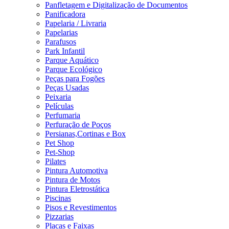
Panfletagem e Digitalização de Documentos
Panificadora
Papelaria / Livraria
Papelarias
Parafusos
Park Infantil
Parque Aquático
Parque Ecológico
Peças para Fogões
Peças Usadas
Peixaria
Películas
Perfumaria
Perfuração de Poços
Persianas,Cortinas e Box
Pet Shop
Pet-Shop
Pilates
Pintura Automotiva
Pintura de Motos
Pintura Eletrostática
Piscinas
Pisos e Revestimentos
Pizzarias
Placas e Faixas