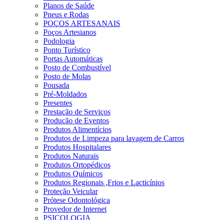
Planos de Saúde
Pneus e Rodas
POÇOS ARTESANAIS
Poços Artesianos
Podologia
Ponto Turístico
Portas Automáticas
Posto de Combustível
Posto de Molas
Pousada
Pré-Moldados
Presentes
Prestação de Serviços
Produção de Eventos
Produtos Alimentícios
Produtos de Limpeza para lavagem de Carros
Produtos Hospitalares
Produtos Naturais
Produtos Ortopédicos
Produtos Químicos
Produtos Regionais ,Frios e Lacticínios
Proteção Veicular
Prótese Odontológica
Provedor de Internet
PSICOLOGIA