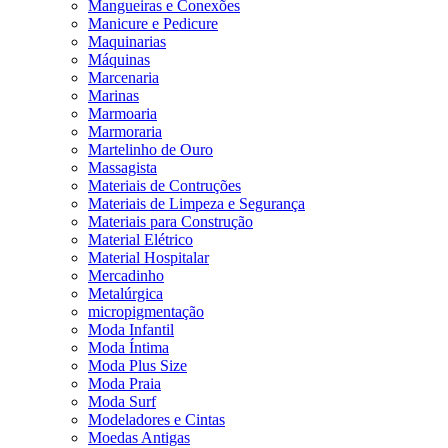
Mangueiras e Conexões
Manicure e Pedicure
Maquinarias
Máquinas
Marcenaria
Marinas
Marmoaria
Marmoraria
Martelinho de Ouro
Massagista
Materiais de Contruções
Materiais de Limpeza e Segurança
Materiais para Construção
Material Elétrico
Material Hospitalar
Mercadinho
Metalúrgica
micropigmentação
Moda Infantil
Moda Íntima
Moda Plus Size
Moda Praia
Moda Surf
Modeladores e Cintas
Moedas Antigas