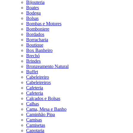
Bijouteria
Boates
Bodega
Bolsas
Bombas e Motores
Bomboniere
Bordados
Borracharia
Boutique
Box Banheiro
Brechó
Brindes
Bronzeamento Natural
Buffet
Cabeleireiro
Cabeleireiros
Cafeteria
Cafeteria
Calçados e Bolsas
Calhas
Cama, Mesa e Banho
Caminhão Pipa
Camisas
Camisetas
Capotaria