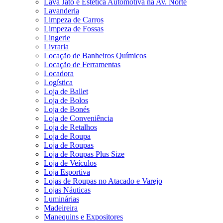
Lava Jato e Estética Automotiva na Av. Norte
Lavanderia
Limpeza de Carros
Limpeza de Fossas
Lingerie
Livraria
Locação de Banheiros Químicos
Locação de Ferramentas
Locadora
Logística
Loja de Ballet
Loja de Bolos
Loja de Bonés
Loja de Conveniência
Loja de Retalhos
Loja de Roupa
Loja de Roupas
Loja de Roupas Plus Size
Loja de Veículos
Loja Esportiva
Lojas de Roupas no Atacado e Varejo
Lojas Náuticas
Luminárias
Madeireira
Manequins e Expositores