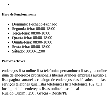
Hora de Funcionamento
Domingo: Fechado-Fechado
Segunda-feira: 08:00-18:00
Terça-feira: 08:00-18:00
Quarta-feira: 08:00-18:00
Quinta-feira: 08:00-18:00
Sexta-feira: 08:00-18:00
Sábado: 08:00-12:00
Palavras chaves
endereços
lista online
lista telefonica
pernambuco listas
guia online
guia de endereços
profissionais liberais
grandes empresas
auxilio a
lista
paginas amarelas
catalogo de endereços
classificados
noticias
serviços
telefones
guia
listas telefonicas
lista telefônica
102
guia
local
portal de endereços
listas online
busca local
Rua do Cupim , 250 , Graças - Recife/PE